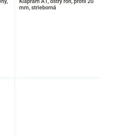
ený,
Klaprám A1, ostrý roh, profil 20
mm, strieborná