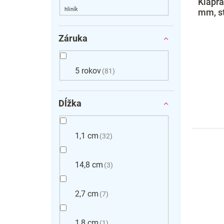
Klaprá
v
mm, s
Záruka
5 rokov
81
Dĺžka
1,1 cm
32
14,8 cm
3
2,7 cm
7
1,8 cm
1