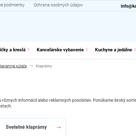
é podmienky
Ochrana osobných údajov
Kontakt
info@ka
ičky a kreslá
Kancelárske vybavenie
Kuchyne a jedálne
Reklamné pútače
Klaprámy
rôznych informácií alebo reklamných posolstiev. Ponúkame široký sort
estach.
Svetelné klaprámy