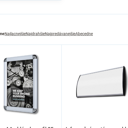
me
Najlacnejšie
Najdrahšie
Najpredávanejšie
Abecedne