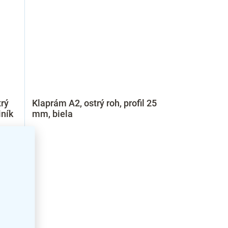
rý
Klaprám A2, ostrý roh, profil 25
iník
mm, biela