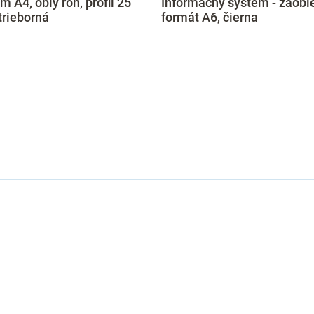
m A4, oblý roh, profil 25
Informačný systém - zaobl
trieborná
formát A6, čierna