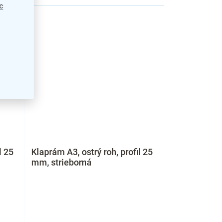
c
l 25
Klaprám A3, ostrý roh, profil 25
mm, strieborná