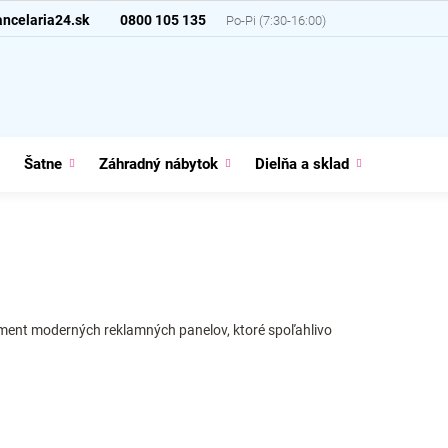
ncelaria24.sk
0800 105 135
Šatne
Záhradný nábytok
Dielňa a sklad
Domácno
iment moderných reklamných panelov, ktoré spoľahlivo