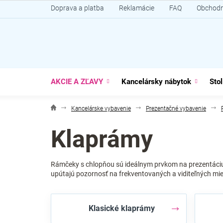
Prejsť
Doprava a platba
Reklamácie
FAQ
Obchodn
na
obsah
AKCIE A ZĽAVY
Kancelársky nábytok
Stol
Kancelárske vybavenie
Prezentačné vybavenie
Klaprámy
Rámčeky s chlopňou sú ideálnym prvkom na prezentáciu 
upútajú pozornosť na frekventovaných a viditeľných mi
Klasické klaprámy