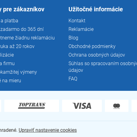
 pre zákazníkov
Užitočné informácie
a platba
Kontakt
 zadarmo do 365 dní
Reklamácie
tneme žiadnu reklamáciu
Blog
ruka až 20 rokov
Obchodné podmienky
lizácie
Ochrana osobných údajov
a firmu
Súhlas so spracovaním osobný
údajov
okamžitej výmeny
FAQ
é na mieru
yhradené.
Upraviť nastavenie cookies