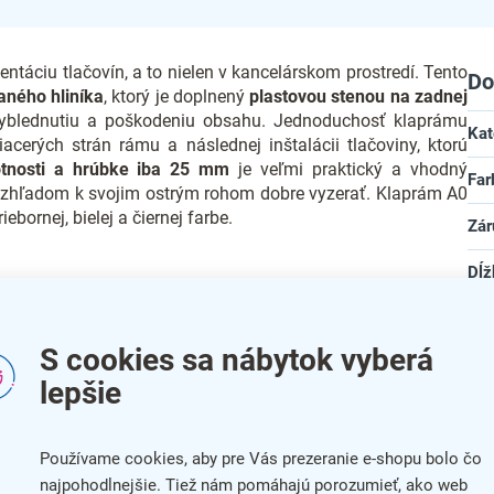
entáciu tlačovín, a to nielen v kancelárskom prostredí. Tento
Do
aného hliníka
, ktorý je doplnený
plastovou stenou na zadnej
 vyblednutiu a poškodeniu obsahu. Jednoduchosť klaprámu
Kat
cerých strán rámu a následnej inštalácii tlačoviny, ktorú
otnosti a hrúbke iba 25 mm
je veľmi praktický a vhodný
Far
vzhľadom k svojim ostrým rohom dobre vyzerať. Klaprám A0
ebornej, bielej a čiernej farbe.
Zár
Dĺž
tlačovín
Šír
ranám rámu
S cookies sa nábytok vyberá
Vý
lepšie
Mat
Pre
Používame cookies, aby pre Vás prezeranie e-shopu bolo čo
najpohodlnejšie. Tiež nám pomáhajú porozumieť, ako web
h