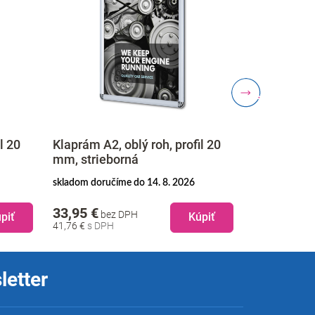
l 20
Klaprám A2, oblý roh, profil 20
Klaprám A2,
mm, strieborná
mm, strieb
skladom doručíme do 14. 8. 2026
skladom doruč
33,95 €
22,95 €
bez DPH
be
piť
Kúpiť
41,76 €
28,23 €
letter