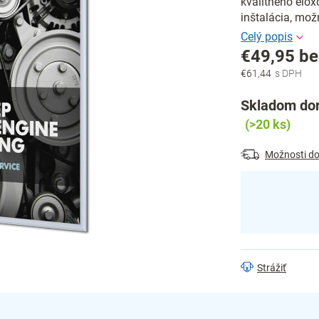
kvalitného elox
inštalácia, mo
€49,95 b
€61,44
Jednotková
cena:
Skladom dor
(>20 ks)
Možnosti do
Strážiť