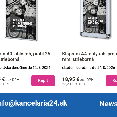
m A0, oblý roh, profil 25
Klaprám A4, oblý roh, profi
trieborná
mm, strieborná
dnávku doručíme do 11. 9. 2026
skladom doručíme do 14. 8. 2026
 €
18,95 €
bez DPH
bez DPH
Kúpiť
Kú
€
23,31 €
nfo@kancelaria24.sk
News