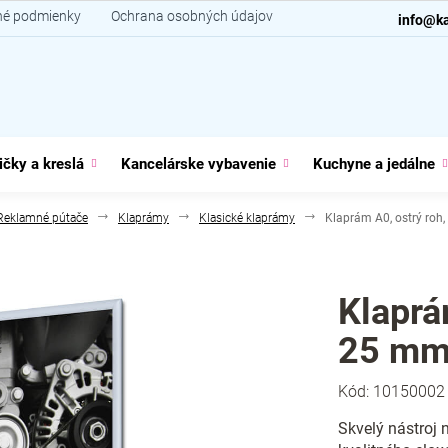
é podmienky
Ochrana osobných údajov
Kontakt
info@ka
ičky a kreslá
Kancelárske vybavenie
Kuchyne a jedálne
Reklamné pútače
Klaprámy
Klasické klaprámy
Klaprám A0, ostrý roh,
Klaprám
25 mm,
Kód:
10150002
Skvelý nástroj n