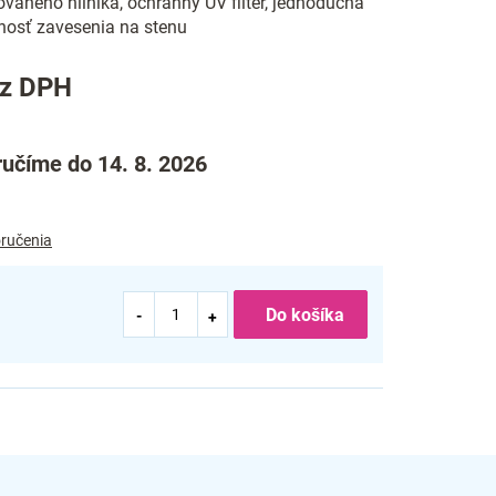
ovaného hliníka, ochranný UV filter, jednoduchá
žnosť zavesenia na stenu
ez DPH
učíme do 14. 8. 2026
ručenia
Do košíka