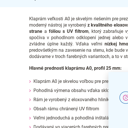
Klaprám veľkosti A0 je skvelým riešením pre prez
moderný nástroj je vyrobený
z kvalitného eloxov
strane
a
fóliou s UV filtrom
, ktorý zabraňuje
spočíva v pohodlnom odklopení jednej alebo via
zvládne úplne každý. Vďaka veľmi
nízkej hm
predovšetkým na zavesenie na stenu, kde bude 
dodávame v troch farebných variantoch, a to v stri
Hlavné prednosti klaprámu A0, profil 25 mm:
Klaprám A0 je skvelou voľbou pre prezentáciu 
Pohodlná výmena obsahu vďaka sklopným st
Rám je vyrobený z eloxovaného hliníka
Obsah rámu chránený UV filtrom
Veľmi jednoduchá a pohodlná inštalácia
Dodávaný vo viacerých farebných prevedeniac