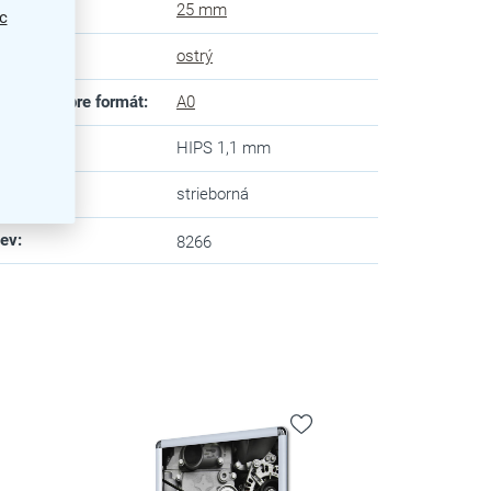
ka rámu
:
25 mm
c
 rohov
:
ostrý
ôsobené pre formát
:
A0
ný panel
:
HIPS 1,1 mm
va
:
strieborná
zev
:
8266