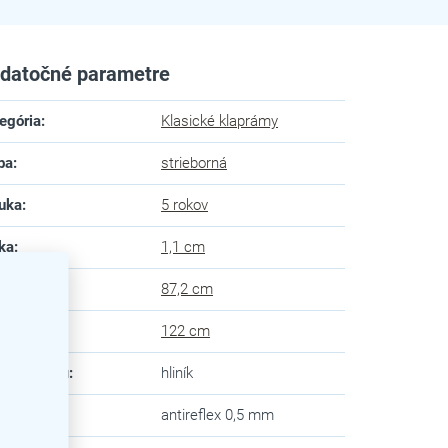
datočné parametre
egória
:
Klasické klaprámy
ba
:
strieborná
uka
:
5 rokov
ka
:
1,1 cm
ka
:
87,2 cm
ška
:
122 cm
eriál rámu
:
hliník
dný panel
:
antireflex 0,5 mm