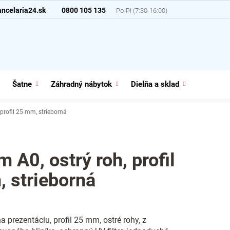
ncelaria24.sk
0800 105 135
Šatne
Záhradný nábytok
Dielňa a sklad
Domácno
 profil 25 mm, strieborná
 A0, ostrý roh, profil
 strieborná
a prezentáciu, profil 25 mm, ostré rohy, z