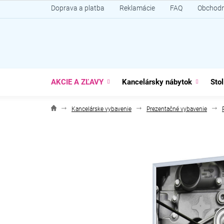
Prejsť
Doprava a platba
Reklamácie
FAQ
Obchodn
na
obsah
AKCIE A ZĽAVY
Kancelársky nábytok
Stol
Kancelárske vybavenie
Prezentačné vybavenie