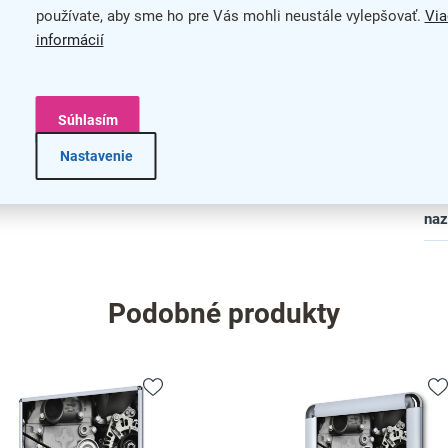
Šír
používate, aby sme ho pre Vás mohli neustále vylepšovať.
Via
informácií
Typ
Usp
Súhlasím
Zad
Nastavenie
bar
na
Podobné produkty