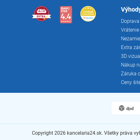
t
i
Výhody
e
Doprava 
Vrátenie
Nezamie
Extra zá
3D vizua
Nákup n
Záruka 
Ceny šit
Copyright 2026
kancelaria24.sk
. Všetky práva v