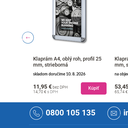
 profil 25
Klaprám A4, oblý roh, profil 25
Klaprá
mm, strieborná
mm, s
. 2026
skladom doručíme 10. 8. 2026
na obje
11,95 €
53,45
bez DPH
Kúpiť
Kúpiť
14,70 €
65,74 
Z
á
0800 105 135
i
p
ä