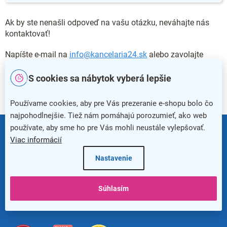
Ak by ste nenašli odpoveď na vašu otázku, neváhajte nás
kontaktovať!
Napíšte e-mail na
info@kancelaria24.sk
alebo zavolajte
zadarmo na našu linku
0800 105 135
. Radi vám s čímkoľvek
poradíme
–⁠ od odporúčania produktov po nastavenie
S cookies sa nábytok vyberá lepšie
služieb. Skrátka
aby pre vás bol nákup čo najjednoduchší a
najrýchlejší. :-)
Používame cookies, aby pre Vás prezeranie e-shopu bolo čo
najpohodlnejšie. Tiež nám pomáhajú porozumieť, ako web
Z
používate, aby sme ho pre Vás mohli neustále vylepšovať.
á
0800 105 135
Viac informácií
p
ä
Nastavenie
t
info@kancelaria24.sk
i
e
Súhlasím
Newsletter