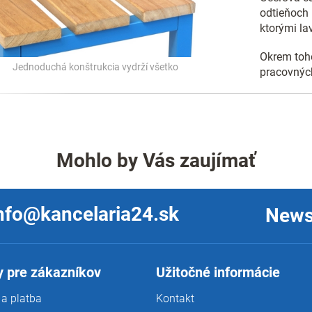
odtieňoch
ktorými la
Okrem to
Jednoduchá konštrukcia vydrží všetko
pracovných
Mohlo by Vás zaujímať
nfo@kancelaria24.sk
News
 pre zákazníkov
Užitočné informácie
a platba
Kontakt