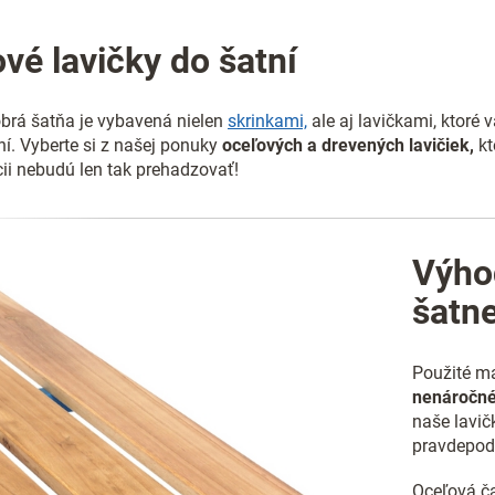
l
á
d
vé lavičky do šatní
a
c
i
brá šatňa je vybavená nielen
skrinkami,
ale aj lavičkami, ktoré 
e
ní. Vyberte si z našej ponuky
oceľových a drevených lavičiek,
kt
p
ii nebudú len tak prehadzovať!
r
v
k
y
v
Výhod
ý
p
šatn
i
s
u
Použité ma
nenáročné
naše lavič
pravdepodo
Oceľová ča