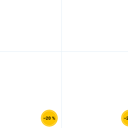
–20 %
–