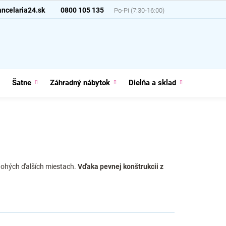
ncelaria24.sk
0800 105 135
Šatne
Záhradný nábytok
Dielňa a sklad
Domácno
mnohých ďalších miestach.
Vďaka pevnej konštrukcii z