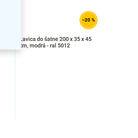
20 %
–20 %
e 200
Lavica do šatne 200 x 35 x 45
5
cm, modrá - ral 5012