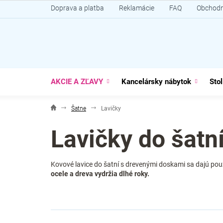
Prejsť
Doprava a platba
Reklamácie
FAQ
Obchodn
na
obsah
AKCIE A ZĽAVY
Kancelársky nábytok
Stol
Šatne
Lavičky
Lavičky do šatn
Kovové lavice do šatní s drevenými doskami sa dajú pou
ocele a dreva vydržia dlhé roky.