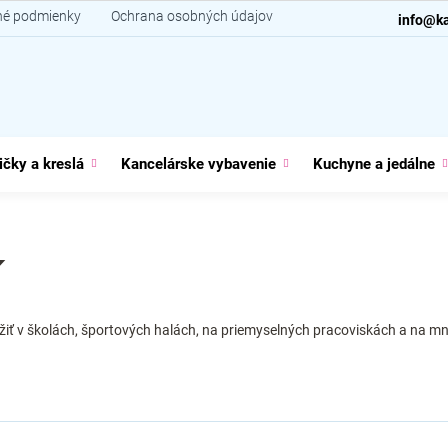
é podmienky
Ochrana osobných údajov
Kontakt
info@ka
ičky a kreslá
Kancelárske vybavenie
Kuchyne a jedálne
í
žiť v školách, športových halách, na priemyselných pracoviskách a na 