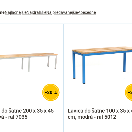
me
Najlacnejšie
Najdrahšie
Najpredávanejšie
Abecedne
–20 %
–
 do šatne 200 x 35 x 45
Lavica do šatne 100 x 35 x 
vá - ral 7035
cm, modrá - ral 5012