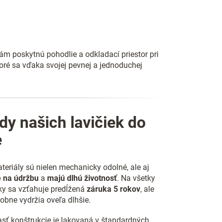
vám poskytnú pohodlie a odkladací priestor pri
oré sa vďaka svojej pevnej a jednoduchej
y našich lavičiek do
e
teriály sú nielen mechanicky odolné, ale aj
 na údržbu
a
majú dlhú životnosť
. Na všetky
ky sa vzťahuje predĺžená
záruka 5 rokov
, ale
bne vydržia oveľa dlhšie.
sť konštrukcie je lakovaná v štandardných