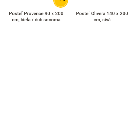
–7 %
Posteľ Provence 90 x 200
Posteľ Olivera 140 x 200
cm, biela / dub sonoma
cm, sivá