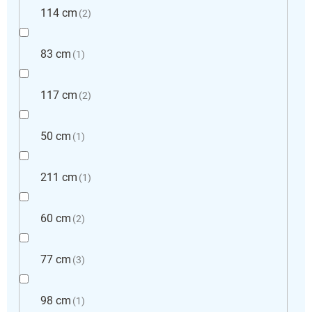
114 cm
2
83 cm
1
117 cm
2
50 cm
1
211 cm
1
60 cm
2
77 cm
3
98 cm
1