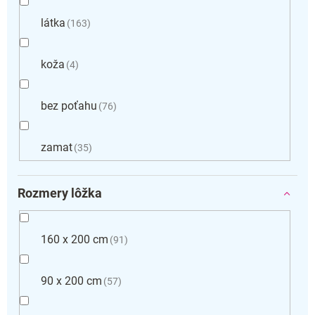
látka
163
koža
4
bez poťahu
76
zamat
35
Rozmery lôžka
160 x 200 cm
91
90 x 200 cm
57