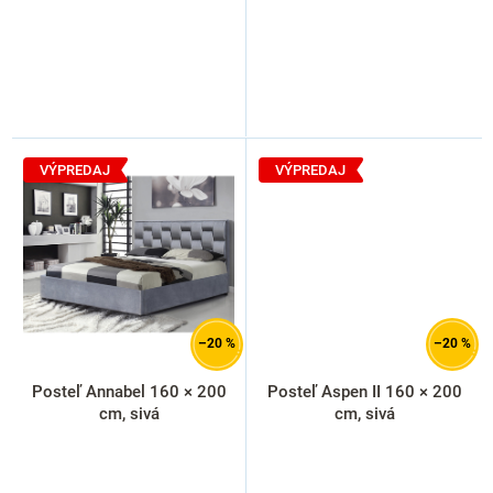
VÝPREDAJ
VÝPREDAJ
–20 %
–20 %
Posteľ Annabel 160 × 200
Posteľ Aspen II 160 × 200
cm, sivá
cm, sivá