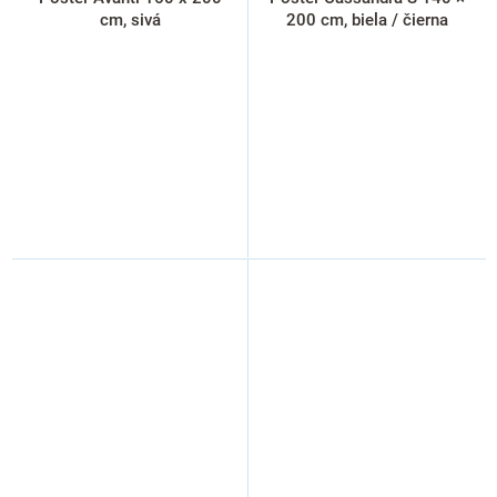
cm, sivá
200 cm, biela / čierna