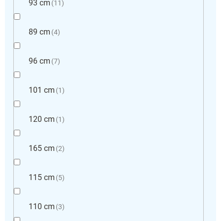
93 cm
11
89 cm
4
96 cm
7
101 cm
1
120 cm
1
165 cm
2
115 cm
5
110 cm
3