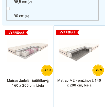
95,5 cm
2
90 cm
6
V
ý
VÝPREDAJ
VÝPREDAJ
p
i
s
p
r
o
d
–20 %
–20 %
u
k
Matrac M2 - pružinový, 140
Matrac Jadeit - taštičkový,
t
x 200 cm, biela
160 x 200 cm, biela
o
v