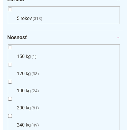
5 rokov
313
Nosnosť
150 kg
1
120 kg
38
100 kg
24
200 kg
81
240 kg
49