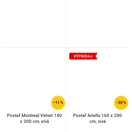
VÝPREDAJ
–11 %
–20 %
Posteľ Montreal Velvet 140
Posteľ Ariella 160 x 200
x 200 cm, sivá
cm, sivá