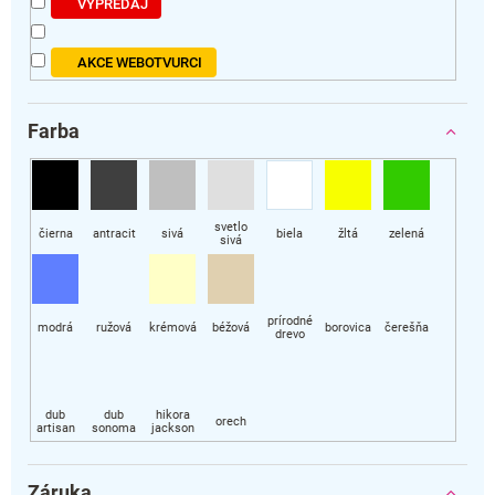
VÝPREDAJ
AKCE WEBOTVURCI
Farba
Záruka