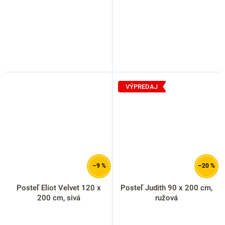
VÝPREDAJ
–9 %
–20 %
Posteľ Eliot Velvet 120 x
Posteľ Judith 90 x 200 cm,
200 cm, sivá
ružová