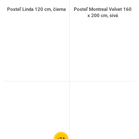
Posteľ Linda 120 cm, čierna
Posteľ Montreal Velvet 160
x 200 cm, sivá