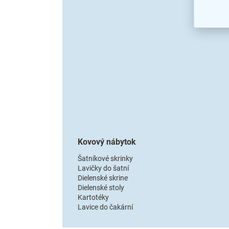
o
d
l
n
e
Kovový nábytok
Šatníkové skrinky
Lavičky do šatní
Dielenské skrine
Dielenské stoly
Kartotéky
Lavice do čakární