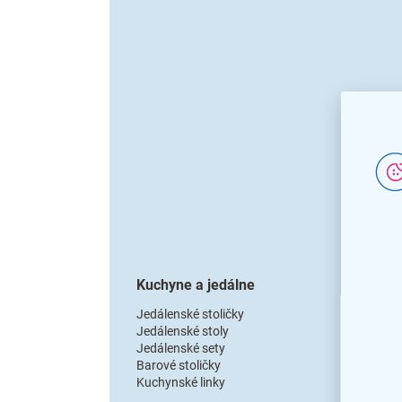
l
á
r
i
u
p
Kuchyne a jedálne
o
Jedálenské stoličky
Jedálenské stoly
Jedálenské sety
h
Barové stoličky
Kuchynské linky