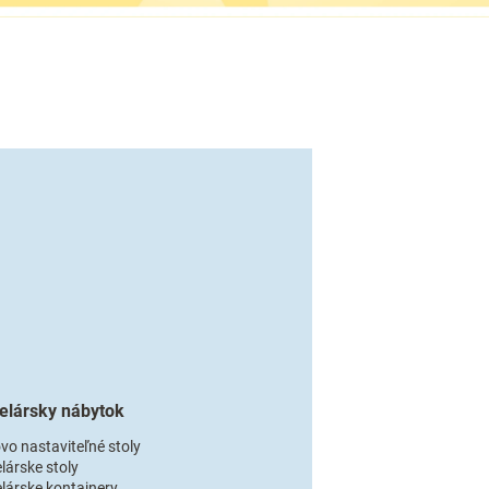
elársky nábytok
vo nastaviteľné stoly
lárske stoly
lárske kontajnery