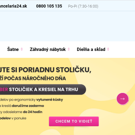
ncelaria24.sk
0800 105 135
Šatne
Záhradný nábytok
Dielňa a sklad
Domácno
Nasl