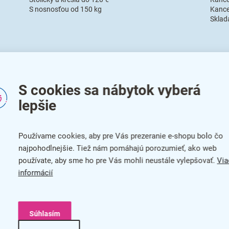
S nosnosťou od 150 kg
Kance
Sklada
S cookies sa nábytok vyberá
lepšie
Používame cookies, aby pre Vás prezeranie e-shopu bolo čo
najpohodlnejšie. Tiež nám pomáhajú porozumieť, ako web
používate, aby sme ho pre Vás mohli neustále vylepšovať.
Via
Záhradný nábytok
Kanc
informácií
Záhradné stoličky a kreslá
Konfe
Záhradné stoly
Infor
Záhradné zostavy
Skrine
Záhradné lehátka
Kance
Súhlasím
Slnečníky
Ergon
Hojdačky
Vešia