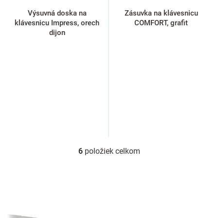
Výsuvná doska na
Zásuvka na klávesnicu
klávesnicu Impress, orech
COMFORT, grafit
dijon
6
položiek celkom
O
v
l
á
d
a
c