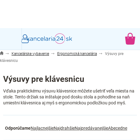
Prejsť
na
obsah
NÁ
KO
Kancelárske vybavenie
Ergonomická kancelária
Výsuvy pre
klávesnicu
Výsuvy pre klávesnicu
Vďaka praktickému výsuvu klávesnice môžete ušetriť veľa miesta na
stole. Tento držiak sa inštaluje pod dosku stola a pohodlne sa naň
umiestni klávesnica aj myš s ergonomickou podložkou pod myš.
R
Odporúčame
Najlacnejšie
Najdrahšie
Najpredávanejšie
Abecedne
a
d