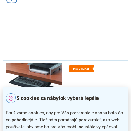
v
NOVINKA
S cookies sa nábytok vyberá lepšie
Používame cookies, aby pre Vás prezeranie e-shopu bolo čo
najpohodlnejšie. Tiež nám pomáhajú porozumieť, ako web
používate, aby sme ho pre Vás mohli neustále vylepšovať.
Zásuvka na klávesnicu
Výsuvná doska na