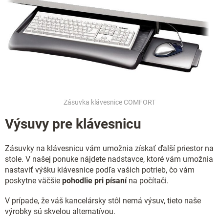
i
e
p
r
v
k
y
v
ý
p
i
Zásuvka klávesnice COMFORT
s
u
Výsuvy pre klávesnicu
Zásuvky na klávesnicu vám umožnia získať ďalší priestor na
stole. V našej ponuke nájdete nadstavce, ktoré vám umožnia
nastaviť výšku klávesnice podľa vašich potrieb, čo vám
poskytne väčšie
pohodlie pri písaní
na počítači.
V prípade, že váš kancelársky stôl nemá výsuv, tieto naše
výrobky sú skvelou alternatívou.