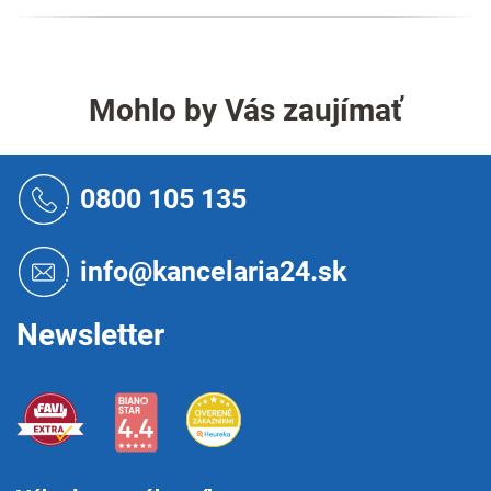
Mohlo by Vás zaujímať
Z
á
0800 105 135
p
ä
t
info@kancelaria24.sk
i
e
Newsletter