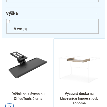
Výška
8 cm
3
V
ý
p
i
s
p
r
o
d
u
k
Výsuvná doska na
Držiak na klávesnicu
t
klávesnicu Impress, dub
OfficeTech, čierna
o
sonoma