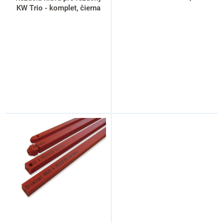
t
KW Trio - komplet, čierna
o
v