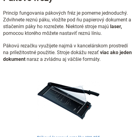
p
r
Princíp fungovania pákových fréz je pomerne jednoduchý.
v
k
Zdvihnete reznú páku, vložíte pod ňu papierový dokument a
y
stlačením páky ho rozrežete. Niektoré stroje majú
laser,
v
pomocou ktorého môžete nastaviť reznú líniu.
ý
p
Pákovú rezačku využijete najmä v kancelárskom prostredí
i
na príležitostné použitie. Stroje dokážu rezať
viac ako jeden
s
dokument
naraz a zvládnu aj väčšie formáty.
u