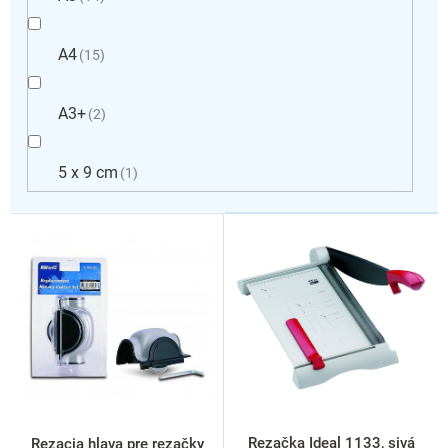
A4
15
A3+
2
5 x 9 cm
1
V
ý
p
i
s
p
r
o
d
u
k
Rezačka Ideal 1133, sivá
Rezacia hlava pre rezačky