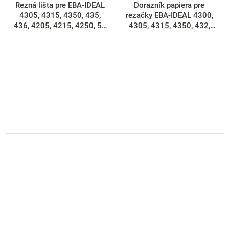
Rezná lišta pre EBA-IDEAL
Dorazník papiera pre
4305, 4315, 4350, 435,
rezačky EBA-IDEAL 4300,
436, 4205, 4215, 4250, 57
4305, 4315, 4350, 432,
cm
435, 436, 4205, 4215,
4250, prírodné drevo