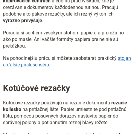
kopírovacích centrách
alebo na pracoviskách, kde je
orezávanie dokumentov každodennou rutinou. Pracujú
podobne ako pákové rezačky, ale ich rezný výkon ich
výrazne prevyšuje
.
Poradia si so 4 cm vysokým stohom papiera a prerežú ho
ako po masle. Ani väčšie formáty papiera pre ne nie sú
prekážkou.
Na pohodlnejšiu prácu si môžete zaobstarať praktický
stojan
a ďalšie príslušenstvo
.
Kotúčové rezačky
Kotúčové rezačky používajú na rezanie dokumentu
rezacie
koliesko
na prítlačnej lište. Papier umiestnite pod prítlačnú
lištu, pomocou posuvných dorazov nastavíte papier do
správnej polohy a potiahnutím reznej hlavy režete.