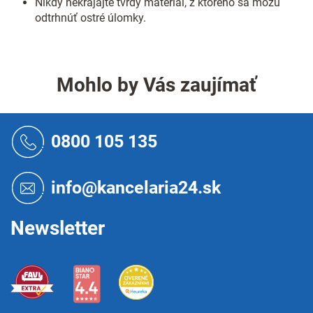
Nikdy nekrájajte tvrdý materiál, z ktorého sa môžu
odtrhnúť ostré úlomky.
Mohlo by Vás zaujímať
Z
á
0800 105 135
p
ä
t
info@kancelaria24.sk
i
e
Newsletter