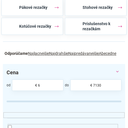
Pákové rezačky
Stohové rezačky
Príslušenstvo k
Kotúčové rezačky
rezačkám
R
Odporúčame
Najlacnejšie
Najdrahšie
Najpredávanejšie
Abecedne
a
d
e
Cena
n
i
e
€
6
€
7130
p
r
o
d
u
k