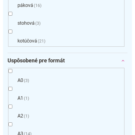
páková
16
stohová
3
kotúčová
21
Uspôsobené pre formát
A0
3
A1
1
A2
1
A3
14