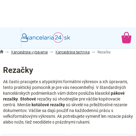
Prejsť
na
obsah
NÁ
KO
Kancelárske vybavenie
Kancelárska technika
Rezačky
Rezačky
Ak často pracujete s atypickými formátmi výkresov a ich úpravami,
tento praktický pomocník je pre vás neoceniteľný. V štandardných
kancelárskych podmienkach vám dobre poslúžia klasické
pákové
rezačky
.
Stohové
rezačky sú vhodnejšie pre väčšie kopírovacie
centrá. Menšie
kotúčové rezačky
sú skvelé na príležitostné rezanie
dokumentov. Väčšie sa dajú použiť na každodennú prácu s
veľkoformátovými výkresmi. Ak potrebujete vymeniť len rezacie pásky
alebo nože, tiež neodídete s prázdnymi rukami.