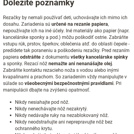
Dôležité poznámky
Rezačky by nemali používať deti, uchovávajte ich mimo ich
dosahu. Zariadenia sú
určené na rezanie papiera
,
nepoužívajte ich na iné účely. Iné materiály ako papier (napr.
kancelárske sponky a pod.) môžu poškodiť ostrie. Zabráňte
vstupu rúk, prstov, šperkov, oblečenia atď. do oblasti čepele -
predídete tak poraneniu a poškodeniu rezačky. Pred rezaním
papiera
odstráňte
z dokumentu
všetky kancelárske spinky
a sponky. Rezací nôž
nemažte ani nenanášajte
olej
.
Zabráňte kontaktu rezacieho noža s vodou alebo inými
kvapalinami a prachom. So zariadením vždy manipulujte v
súlade so
všeobecnými bezpečnostnými pravidlami
. Pri
manipulácii dbajte na zvýšenú opatrnosť.
Nikdy nesiahajte pod nôž.
Nikdy nenechávajte nôž nezakrytý.
Nikdy nedávajte ruky na nezablokovaný nôž.
Nikdy neodstraňujte ani neprepravujte nôž bez
ochranného krytu.