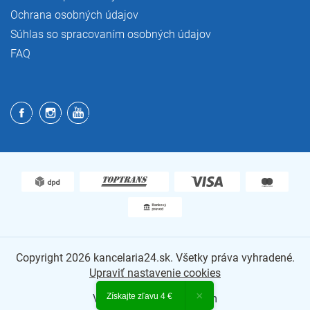
Ochrana osobných údajov
Súhlas so spracovaním osobných údajov
FAQ
Copyright 2026
kancelaria24.sk
. Všetky práva vyhradené.
Upraviť nastavenie cookies
×
Získajte zľavu 4 €
Vytvoril Shoptet Premium