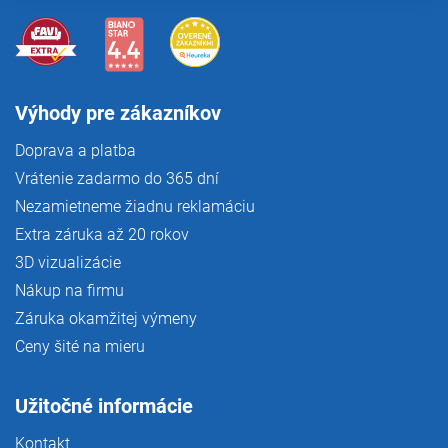
i
s
u
Výhody pre zákazníkov
Doprava a platba
Vrátenie zadarmo do 365 dní
Nezamietneme žiadnu reklamáciu
Extra záruka až 20 rokov
3D vizualizácie
Nákup na firmu
Záruka okamžitej výmeny
Ceny šité na mieru
Užitočné informácie
Kontakt