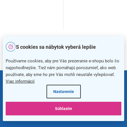
2
položiek celkom
O
v
S cookies sa nábytok vyberá lepšie
l
á
Mohlo by Vás zaujímať
Používame cookies, aby pre Vás prezeranie e-shopu bolo čo
d
a
najpohodlnejšie. Tiež nám pomáhajú porozumieť, ako web
c
Z
používate, aby sme ho pre Vás mohli neustále vylepšovať.
i
á
0800 105 135
Viac informácií
e
p
p
ä
Nastavenie
r
t
info@kancelaria24.sk
v
i
k
Súhlasím
e
y
Newsletter
v
ý
p