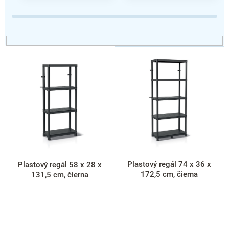
p
r
o
d
u
V
k
ý
t
p
o
i
v
s
p
r
o
d
u
k
Plastový regál 74 x 36 x
Plastový regál 58 x 28 x
t
172,5 cm, čierna
131,5 cm, čierna
o
v