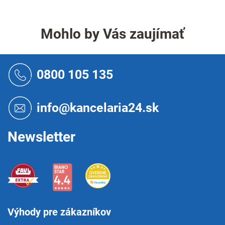
Mohlo by Vás zaujímať
Z
á
0800 105 135
p
ä
t
info@kancelaria24.sk
i
e
Newsletter
Výhody pre zákazníkov