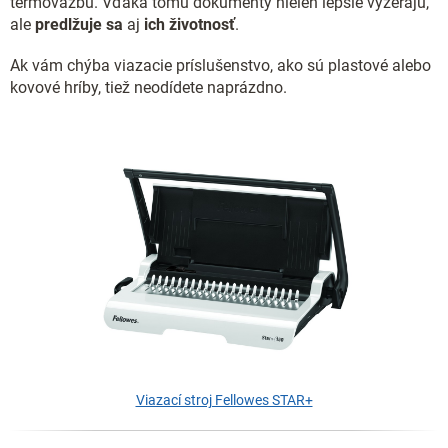
termoväzbu. Vďaka tomu dokumenty nielen lepšie vyzerajú,
ale
predlžuje sa
aj
ich životnosť
.
Ak vám chýba viazacie príslušenstvo, ako sú plastové alebo
kovové hríby, tiež neodídete naprázdno.
Viazací stroj Fellowes STAR+