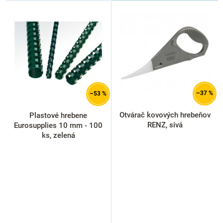
V
ý
p
i
s
p
r
o
d
–37 %
–53 %
u
k
Otvárač kovových hrebeňov
Plastové hrebene
t
RENZ, sivá
Eurosupplies 10 mm - 100
o
ks, zelená
v