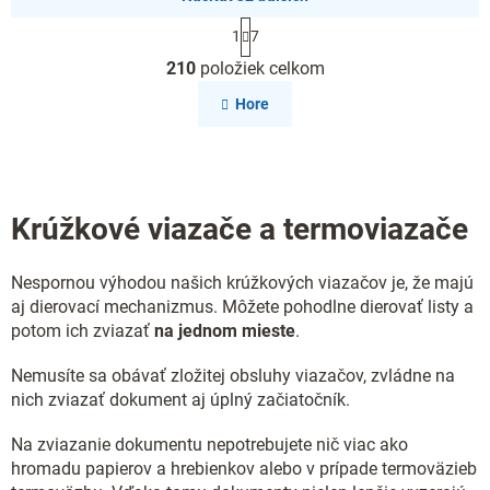
S
1
7
t
O
r
210
položiek celkom
v
á
l
n
Hore
k
á
o
d
v
a
a
c
n
i
i
Krúžkové viazače a termoviazače
e
e
p
r
Nespornou výhodou našich krúžkových viazačov je, že majú
v
k
aj dierovací mechanizmus. Môžete pohodlne dierovať listy a
y
potom ich zviazať
na jednom mieste
.
v
ý
Nemusíte sa obávať zložitej obsluhy viazačov, zvládne na
p
nich zviazať dokument aj úplný začiatočník.
i
s
Na zviazanie dokumentu nepotrebujete nič viac ako
u
hromadu papierov a hrebienkov alebo v prípade termoväzieb