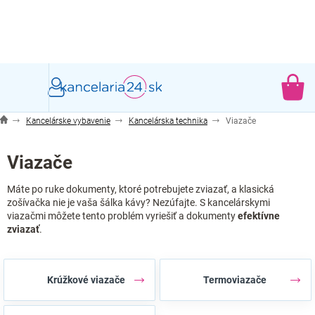
Prejsť
na
obsah
NÁ
KO
Kancelárske vybavenie
Kancelárska technika
Viazače
Viazače
Máte po ruke dokumenty, ktoré potrebujete zviazať, a klasická
zošívačka nie je vaša šálka kávy? Nezúfajte. S kancelárskymi
viazačmi môžete tento problém vyriešiť a dokumenty
efektívne
zviazať
.
Krúžkové viazače
Termoviazače