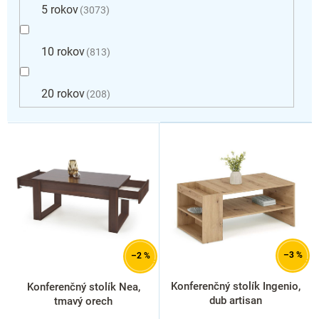
5 rokov
3073
10 rokov
813
20 rokov
208
V
ý
p
i
s
p
r
o
d
–3 %
–2 %
u
k
Konferenčný stolík Ingenio,
Konferenčný stolík Nea,
t
dub artisan
tmavý orech
o