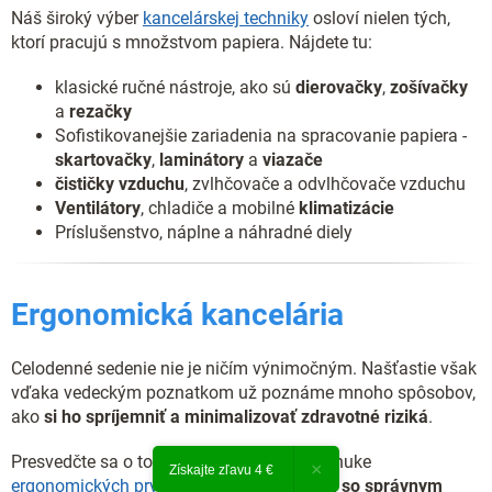
Náš široký výber
kancelárskej techniky
osloví nielen tých,
ktorí pracujú s množstvom papiera. Nájdete tu:
klasické ručné nástroje, ako sú
dierovačky
,
zošívačky
a
rezačky
Sofistikovanejšie zariadenia na spracovanie papiera -
skartovačky
,
laminátory
a
viazače
čističky vzduchu
, zvlhčovače a odvlhčovače vzduchu
Ventilátory
, chladiče a mobilné
klimatizácie
Príslušenstvo, náplne a náhradné diely
Ergonomická kancelária
Celodenné sedenie nie je ničím výnimočným. Našťastie však
vďaka vedeckým poznatkom už poznáme mnoho spôsobov,
ako
si ho spríjemniť a minimalizovať zdravotné riziká
.
Presvedčte sa o tom sami vďaka našej ponuke
×
Získajte zľavu 4 €
ergonomických prvkov, ktoré
vám pomôžu so správnym