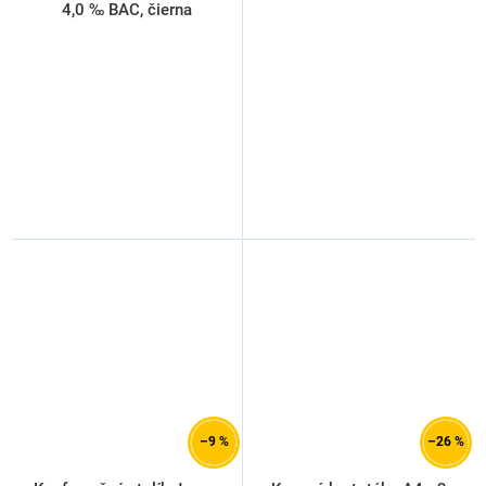
4,0 ‰ BAC, čierna
–9 %
–26 %