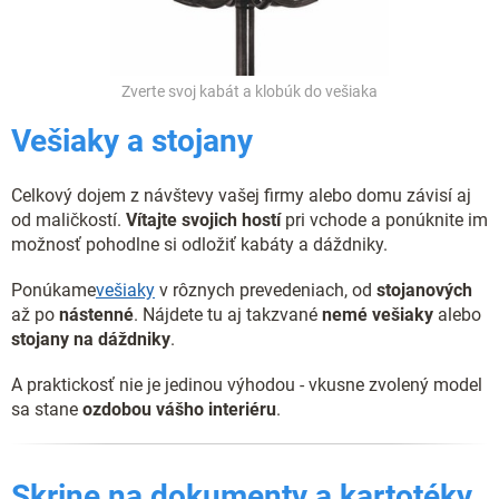
Zverte svoj kabát a klobúk do vešiaka
Vešiaky a stojany
Celkový dojem z návštevy vašej firmy alebo domu závisí aj
od maličkostí.
Vítajte svojich hostí
pri vchode a ponúknite im
možnosť pohodlne si odložiť kabáty a dáždniky.
Ponúkame
vešiaky
v rôznych prevedeniach, od
stojanových
až po
nástenné
. Nájdete tu aj takzvané
nemé vešiaky
alebo
stojany na dáždniky
.
A praktickosť nie je jedinou výhodou - vkusne zvolený model
sa stane
ozdobou vášho interiéru
.
Skrine na dokumenty a kartotéky