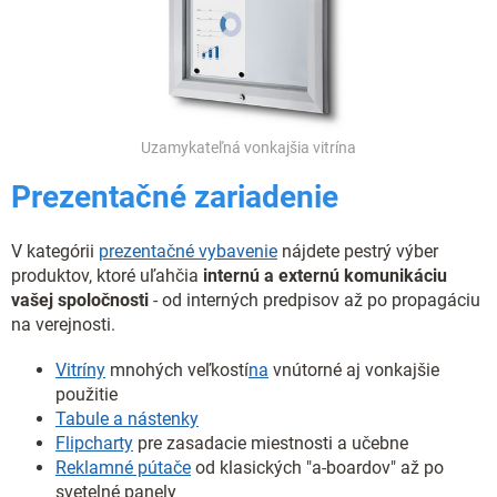
Uzamykateľná vonkajšia vitrína
Prezentačné zariadenie
V kategórii
prezentačné vybavenie
nájdete pestrý výber
produktov, ktoré uľahčia
internú a externú komunikáciu
vašej spoločnosti
- od interných predpisov až po propagáciu
na verejnosti.
Vitríny
mnohých veľkostí
na
vnútorné aj vonkajšie
použitie
Tabule a nástenky
Flipcharty
pre zasadacie miestnosti a učebne
Reklamné pútače
od klasických "a-boardov" až po
svetelné panely