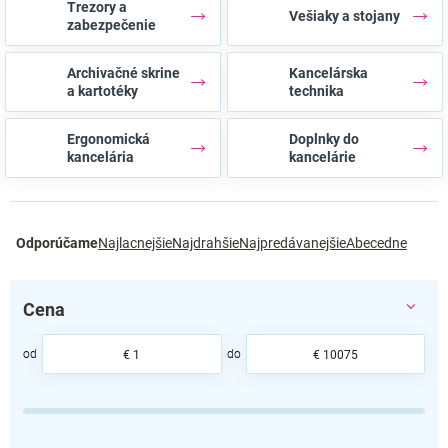
Trezory a
Vešiaky a stojany
zabezpečenie
Archivačné skrine
Kancelárska
a kartotéky
technika
Ergonomická
Doplnky do
kancelária
kancelárie
R
Odporúčame
Najlacnejšie
Najdrahšie
Najpredávanejšie
Abecedne
a
d
e
Cena
n
i
e
€
1
€
10075
p
r
o
d