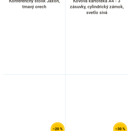
Konferenčný stolík Jaxon,
Kovová kartotéka A4 - 3
tmavý orech
zásuvky, cylindrický zámok,
svetlo sivá
–20 %
–30 %