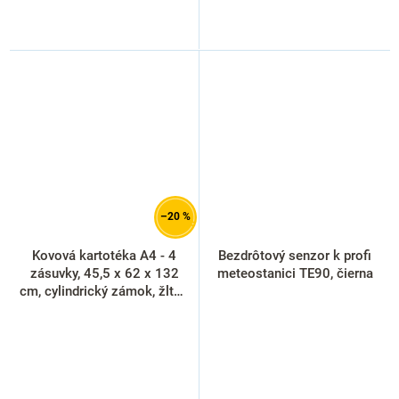
–20 %
Kovová kartotéka A4 - 4
Bezdrôtový senzor k profi
zásuvky, 45,5 x 62 x 132
meteostanici TE90, čierna
cm, cylindrický zámok, žltá -
ral 1023