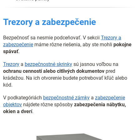
Trezory a zabezpečenie
Bezpečnosť sa nesmie podceňovať. V sekcii
Trezory a
zabezpečenie
máme rôzne riešenia, aby ste mohli
pokojne
spávať
.
Trezory
a
bezpečnostné skrinky
sú jasnou voľbou na
ochranu cenností alebo citlivých dokumentov
pred
krádežou. Na ich otvorenie budete potrebovať kľúč alebo
kód.
V podkategóriách
bezpečnostné zámky
a
zabezpečenie
objektov
nájdete rôzne spôsoby
zabezpečenia nábytku,
okien a dverí
.