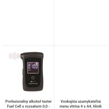
v
Profesionálny alkohol tester
Vonkajšia uzamykateľná
Fuel Cell s rozsahom 0,0 -
menu vitrína 4 x A4, hliník