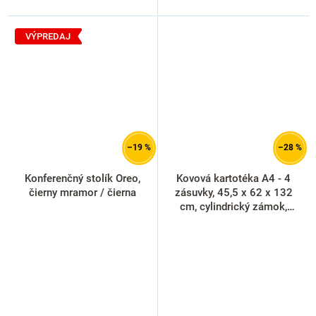
VÝPREDAJ
–19 %
–28 %
Konferenčný stolík Oreo,
Kovová kartotéka A4 - 4
čierny mramor / čierna
zásuvky, 45,5 x 62 x 132
cm, cylindrický zámok,
antracitová - ral 7016