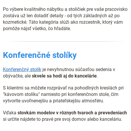
r
Po výbere kvalitného nábytku a stoličiek pre vaše pracovisko
v
k
zostáva už len doladiť detaily - od tých základných až po
y
kozmetické. Táto kategória slúži ako rozcestník, ktorý vám
v
pomôže nájsť všetko, čo hľadáte.
ý
p
i
s
Konferenčné stolíky
u
Konferenčný stolík
je nevyhnutnou súčasťou sedenia v
obývačke, ale
skvele sa hodí aj do kancelárie
.
S klientmi sa môžete rozprávať na pohodlných kreslách pri
"kávovom stolíku" namiesto pri konferenčnom stole, čím
vytvoríte uvoľnenejšiu a priateľskejšiu atmosféru.
Vďaka
stovkám modelov v rôznych tvaroch a prevedeniach
si určite nájdete to pravé pre svoj domov alebo kanceláriu.