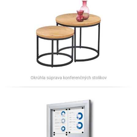
Okrúhla súprava konferenčných stolíkov