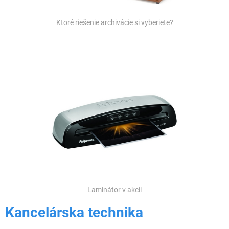
Ktoré riešenie archivácie si vyberiete?
Laminátor v akcii
Kancelárska technika