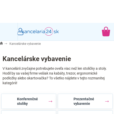
Prejsť
na
obsah
NÁ
KO
Kancelárske vybavenie
Kancelárske vybavenie
V kancelárii zvyčajne potrebujete oveľa viac než len stoličky a stoly.
Hodil by sa vašej firme vešiak na kabáty, trezor, ergonomické
podložky alebo skartovačka? To všetko nájdete v tejto rozmanitej
kategórii!
Konferenčné
Prezentačné
stolíky
vybavenie