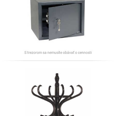
S trezorom sa nemusíte obávať o cennosti