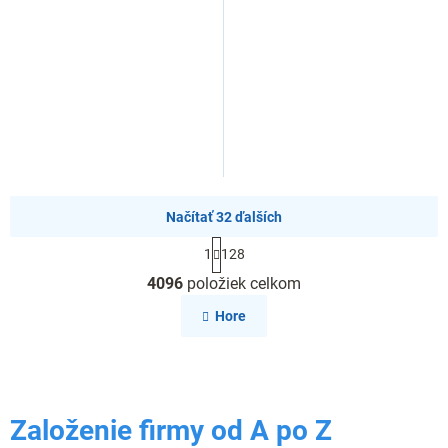
Načítať 32 ďalších
S
1
128
t
O
r
4096
položiek celkom
v
á
l
n
Hore
k
á
o
d
v
a
a
c
n
i
i
Založenie firmy od A po Z
e
e
p