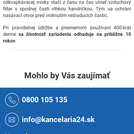
odkvapkávacej misky stačí z času na čas utrieť vzduchový
filter v spodnej časti vlhkou handričkou. Tým sa ochráni
nasávací otvor pred vniknutím nežiaducich častíc.
Pri pravidelnej údržbe a priemernom používaní 400-krát
denne
sa životnosť zariadenia odhaduje na približne 10
rokov
.
Mohlo by Vás zaujímať
Z
á
0800 105 135
p
ä
t
info@kancelaria24.sk
i
e