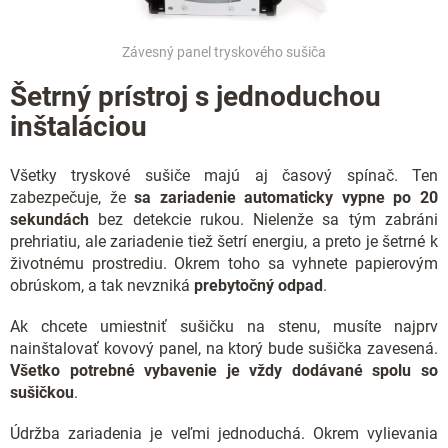
Závesný panel tryskového sušiča
Šetrný prístroj s jednoduchou
inštaláciou
Všetky tryskové sušiče majú aj časový spínač. Ten
zabezpečuje, že
sa zariadenie automaticky vypne po 20
sekundách
bez detekcie rukou. Nielenže sa tým zabráni
prehriatiu, ale zariadenie tiež šetrí energiu, a preto je šetrné k
životnému prostrediu. Okrem toho sa vyhnete papierovým
obrúskom, a tak nevzniká
prebytočný odpad
.
Ak chcete umiestniť sušičku na stenu, musíte najprv
nainštalovať kovový panel, na ktorý bude sušička zavesená.
Všetko potrebné vybavenie je vždy dodávané spolu so
sušičkou
.
Údržba zariadenia je veľmi jednoduchá. Okrem vylievania