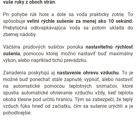
vaše ruky z oboch strán
.
Pri pohybe rúk hore a dole sa voda prakticky zotrie. To
spôsobuje
veľmi rýchle sušenie za menej ako 10 sekúnd
.
Prebytočná odkvapkávajúca voda sa potom ukladá do
zbernej nádoby.
Väčšina prúdových sušičov ponúka
nastaviteľnú rýchlosť
sušenia
, pomocou ktorej možno nastaviť buď maximálny
výkon, alebo napríklad tichú prevádzku.
Zariadenia poskytujú aj
nastavenie ohrevu vzduchu
. To je
možné buď ponechať stále zapnuté, vypnúť, alebo nastaviť
na automatické pomocou teplotných snímačov, ktoré
spustia automatické ohrievanie vzduchu vždy, keď teplota
okolia klesne pod určitú hranicu. Tým sa zabezpečí, že teplý
vzduch fúka hneď od začiatku, čím sa sušenie urýchli a je
pohodlnejšie.