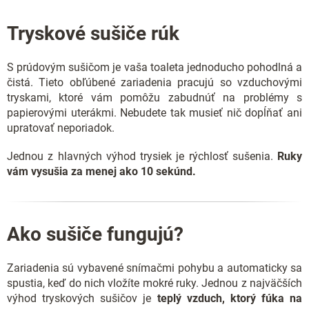
á
d
Tryskové sušiče rúk
a
c
i
S prúdovým sušičom je vaša toaleta jednoducho pohodlná a
e
čistá. Tieto obľúbené zariadenia pracujú so vzduchovými
p
r
tryskami, ktoré vám pomôžu zabudnúť na problémy s
v
papierovými uterákmi. Nebudete tak musieť nič dopĺňať ani
k
upratovať neporiadok.
y
v
Jednou z hlavných výhod trysiek je rýchlosť sušenia.
Ruky
ý
vám vysušia za menej ako 10 sekúnd.
p
i
s
u
Ako sušiče fungujú?
Zariadenia sú vybavené snímačmi pohybu a automaticky sa
spustia, keď do nich vložíte mokré ruky. Jednou z najväčších
výhod tryskových sušičov je
teplý vzduch, ktorý fúka na