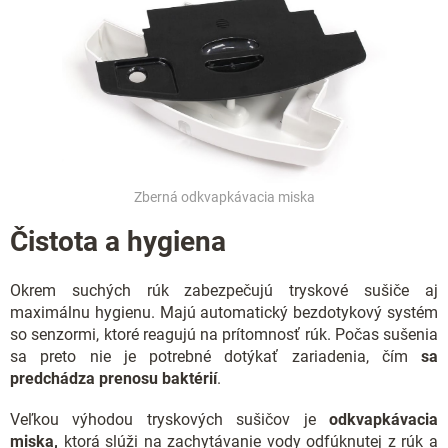
Zberná odkvapkávacia miska
Čistota a hygiena
Okrem suchých rúk zabezpečujú tryskové sušiče aj
maximálnu hygienu. Majú automatický bezdotykový systém
so senzormi, ktoré reagujú na prítomnosť rúk. Počas sušenia
sa preto nie je potrebné dotýkať zariadenia, čím
sa
predchádza prenosu baktérií
.
Veľkou výhodou tryskových sušičov je
odkvapkávacia
miska,
ktorá slúži na zachytávanie vody odfúknutej z rúk a