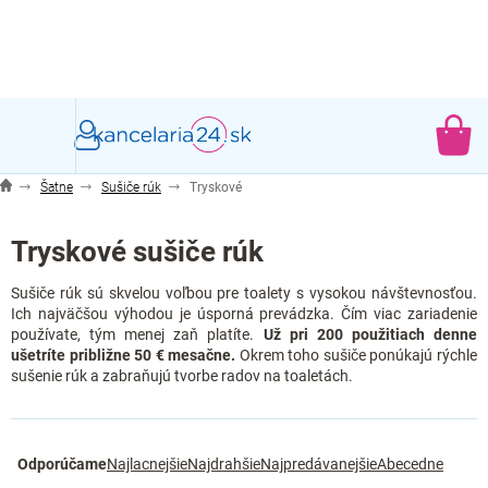
Prejsť
na
obsah
NÁ
KO
Šatne
Sušiče rúk
Tryskové
Tryskové sušiče rúk
Sušiče rúk sú skvelou voľbou pre toalety s vysokou návštevnosťou.
Ich najväčšou výhodou je úsporná prevádzka. Čím viac zariadenie
používate, tým menej zaň platíte.
Už pri 200 použitiach denne
ušetríte približne 50 € mesačne.
Okrem toho sušiče ponúkajú rýchle
sušenie rúk a zabraňujú tvorbe radov na toaletách.
R
Odporúčame
Najlacnejšie
Najdrahšie
Najpredávanejšie
Abecedne
a