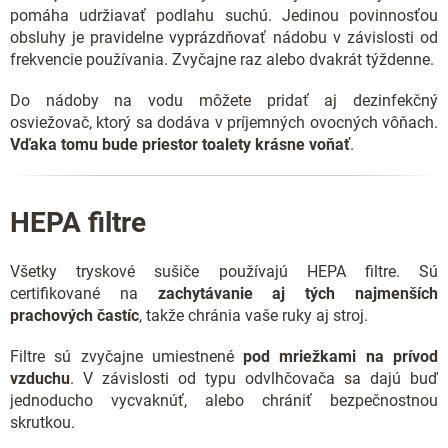
pomáha udržiavať podlahu suchú. Jedinou povinnosťou
obsluhy je pravidelne vyprázdňovať nádobu v závislosti od
frekvencie používania. Zvyčajne raz alebo dvakrát týždenne.
Do nádoby na vodu môžete pridať aj dezinfekčný
osviežovač, ktorý sa dodáva v príjemných ovocných vôňach.
Vďaka tomu bude priestor toalety krásne voňať
.
HEPA filtre
Všetky tryskové sušiče používajú HEPA filtre. Sú
certifikované na
zachytávanie aj tých najmenších
prachových častíc
, takže chránia vaše ruky aj stroj.
Filtre sú zvyčajne umiestnené
pod mriežkami na prívod
vzduchu
. V závislosti od typu odvlhčovača sa dajú buď
jednoducho vycvaknúť, alebo chrániť bezpečnostnou
skrutkou.