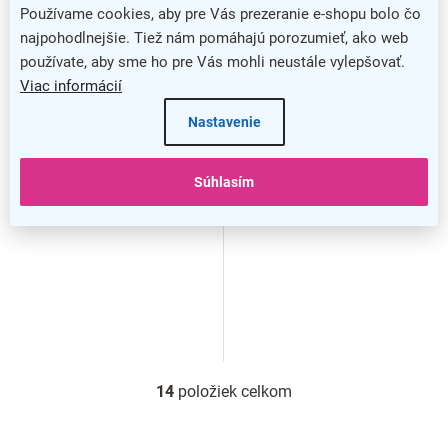
Používame cookies, aby pre Vás prezeranie e-shopu bolo čo
najpohodlnejšie. Tiež nám pomáhajú porozumieť, ako web
používate, aby sme ho pre Vás mohli neustále vylepšovať.
Viac informácií
Sušič rúk Jet Dryer Style,
Sušič rúk Jet Dryer Style,
strieborná
biela
Nastavenie
Súhlasím
14
položiek celkom
O
v
l