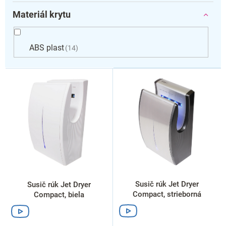
Materiál krytu
ABS plast
14
V
ý
p
i
s
p
r
o
d
u
k
Susič rúk Jet Dryer
Susič rúk Jet Dryer
t
Compact, strieborná
Compact, biela
o
v