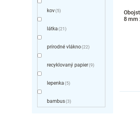
kov
5
Obojst
8 mm x
látka
21
prírodné vlákno
22
recyklovaný papier
9
lepenka
5
bambus
3