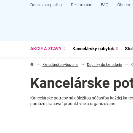
Prejsť
Doprava a platba
Reklamácie
FAQ
Obchodn
na
obsah
AKCIE A ZĽAVY
Kancelársky nábytok
Stol
Kancelárske vybavenie
Doplnky do kancelárie
K
Kancelárske po
Kancelárske potreby sú dôležitou súčasťou každej kancel
pomôžu pracovať produktívne a organizovane.