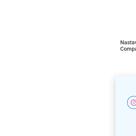
Nastav
Compac