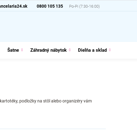
ncelaria24.sk
0800 105 135
Šatne
Záhradný nábytok
Dielňa a sklad
Domácno
kartotéky, podložky na stôl alebo organizéry vám