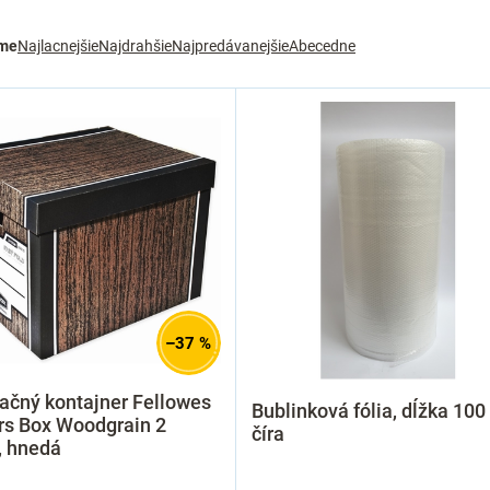
me
Najlacnejšie
Najdrahšie
Najpredávanejšie
Abecedne
–37 %
ačný kontajner Fellowes
Bublinková fólia, dĺžka 100
rs Box Woodgrain 2
číra
, hnedá