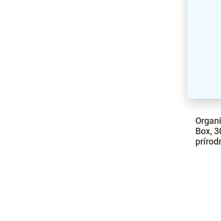
Organ
Box, 3
prírod