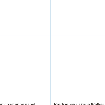
ený nástenný panel
Predsieňová skriňa Walker