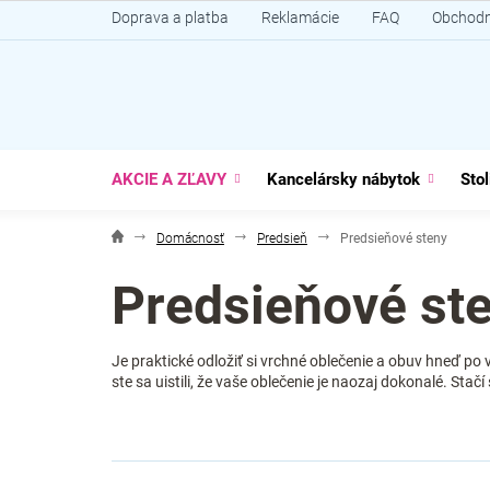
Prejsť
Doprava a platba
Reklamácie
FAQ
Obchodn
na
obsah
AKCIE A ZĽAVY
Kancelársky nábytok
Stol
Domácnosť
Predsieň
Predsieňové steny
Predsieňové st
Je praktické odložiť si vrchné oblečenie a obuv hneď po
ste sa uistili, že vaše oblečenie je naozaj dokonalé. Stač