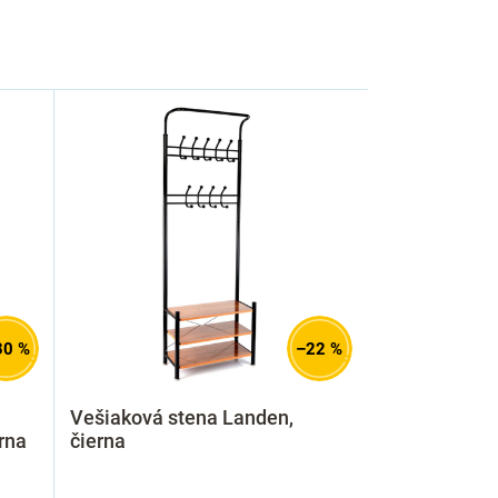
30 %
–22 %
Vešiaková stena Landen,
rna
čierna