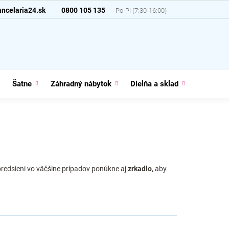
ncelaria24.sk
0800 105 135
Šatne
Záhradný nábytok
Dielňa a sklad
Domácno
redsieni vo väčšine prípadov ponúkne aj
zrkadlo,
aby