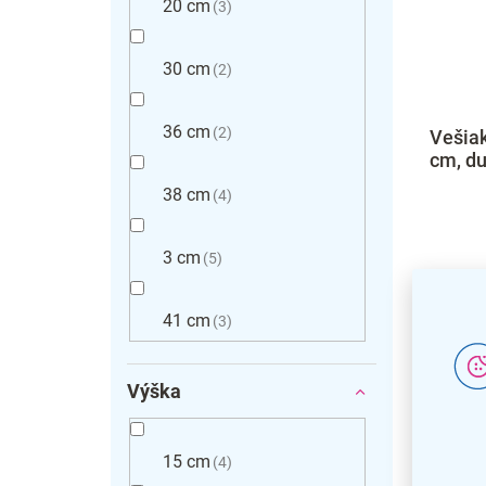
20 cm
3
30 cm
2
36 cm
2
Vešia
cm, du
38 cm
4
3 cm
5
41 cm
3
Výška
15 cm
4