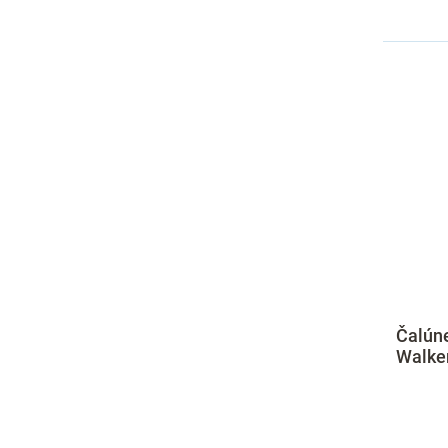
Čalún
Walke