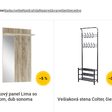
me
Najlacnejšie
Najdrahšie
Najpredávanejšie
Abecedne
–5 %
–
kový panel Lima so
lom, dub sonoma
Vešiaková stena Colter, čie