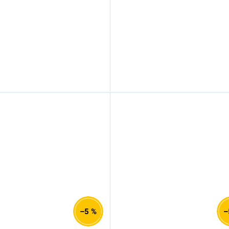
–5 %
–