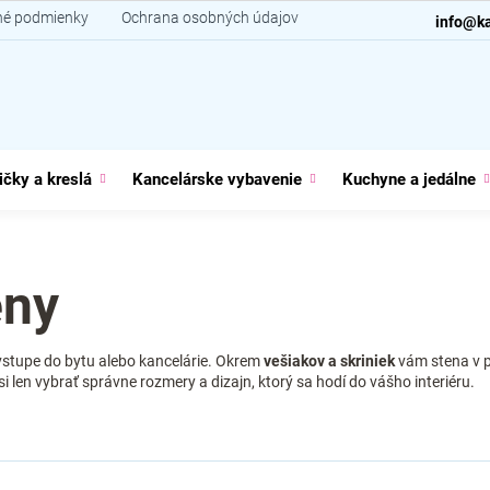
é podmienky
Ochrana osobných údajov
Kontakt
info@ka
ičky a kreslá
Kancelárske vybavenie
Kuchyne a jedálne
eny
 vstupe do bytu alebo kancelárie. Okrem
vešiakov a skriniek
vám stena v p
í si len vybrať správne rozmery a dizajn, ktorý sa hodí do vášho interiéru.