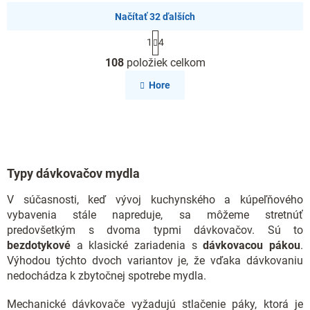
Načítať 32 ďalších
S
1
4
t
O
r
108
položiek celkom
v
á
l
n
Hore
k
á
o
d
v
a
a
c
n
i
i
e
e
Typy dávkovačov mydla
p
r
V súčasnosti, keď vývoj kuchynského a kúpeľňového
v
k
vybavenia stále napreduje, sa môžeme stretnúť
y
predovšetkým s dvoma typmi dávkovačov. Sú to
v
bezdotykové
a klasické zariadenia s
dávkovacou pákou
.
ý
Výhodou týchto dvoch variantov je, že vďaka dávkovaniu
p
nedochádza k zbytočnej spotrebe mydla.
i
s
Mechanické dávkovače vyžadujú stlačenie páky, ktorá je
u