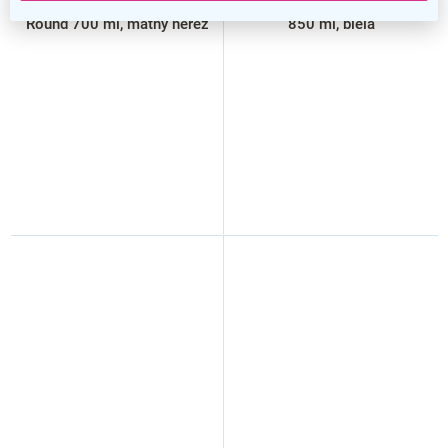
penového mydla Donner
tekutého mydla Donner Drop
Round 700 ml, matný nerez
850 ml, biela