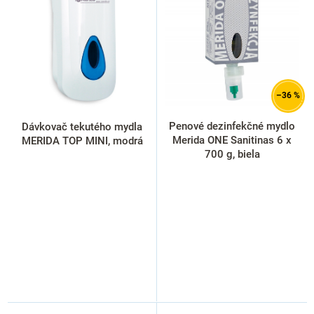
p
i
s
p
r
o
d
–36 %
u
k
Penové dezinfekčné mydlo
Dávkovač tekutého mydla
t
Merida ONE Sanitinas 6 x
MERIDA TOP MINI, modrá
o
700 g, biela
v