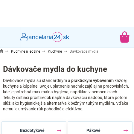
Prejsť
na
obsah
NÁ
KO
Kuchyne a jedálne
Kuchyne
Dávkovače mydla
Dávkovače mydla do kuchyne
Dávkovače mydla sú štandardným a
praktickým vybavením
každej
kuchyne a kúpeľne. Svoje uplatnenie nachádzajú aj na pracoviskách,
kde je potrebná maximálna hygiena, napríklad v nemocniciach.
Tekutý čistiaci prostriedok napĺňa dávkovaciu nádobu, ktorá potom
slúži ako hygienickejšia alternatíva k bežným tuhým mydlám. Vďaka
nemu je umývanie rúk pohodlné a efektívne.
Bezdotykové
Pákové