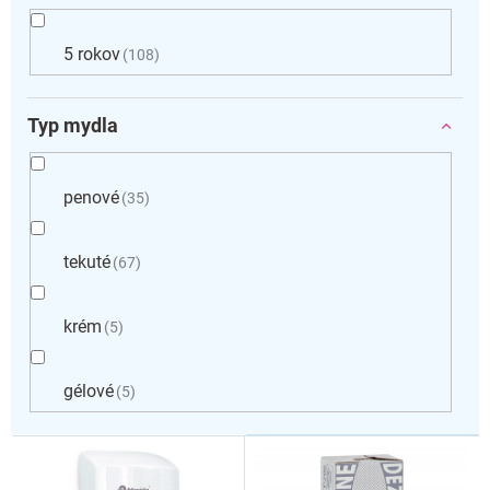
5 rokov
108
Typ mydla
penové
35
tekuté
67
krém
5
gélové
5
V
ý