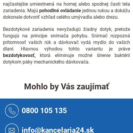
najčastejšie umiestnená na hornej alebo spodnej časti tela
zariadenia. Majú
pohodlné ovládanie
jednou rukou a dokážu
dokonale dotvoriť vzhľad celého umývadla alebo drezu.
Bezdotykové zariadenia nevyžadujú žiadny dotyk, pretože
fungujú na princípe snímača pohybu. Snímač rozpozná
prítomnosť vašich rúk a dávkovač vydá mydlo do vašich
dlaní. Hlavnou výhodou tohto variantu je práve
bezdotykovosť,
ktorá eliminuje možné šírenie baktérií
dotykom páky mechanického dávkovača.
Mohlo by Vás zaujímať
Z
á
0800 105 135
p
ä
t
info@kancelaria24.sk