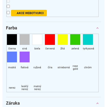
v
AKCE WEBOTVURCI
Farba
Záruka