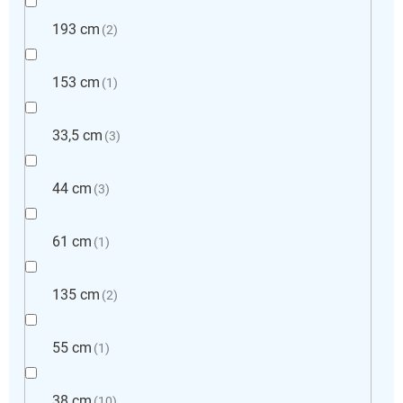
193 cm
2
153 cm
1
33,5 cm
3
44 cm
3
61 cm
1
135 cm
2
55 cm
1
38 cm
10