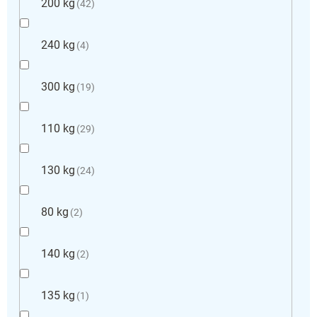
200 kg
42
240 kg
4
300 kg
19
110 kg
29
130 kg
24
80 kg
2
140 kg
2
135 kg
1