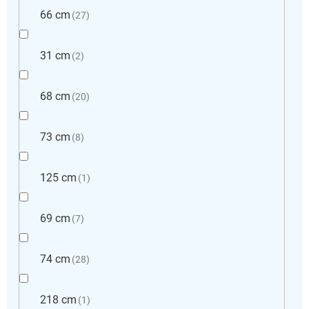
66 cm
27
31 cm
2
68 cm
20
73 cm
8
125 cm
1
69 cm
7
74 cm
28
218 cm
1