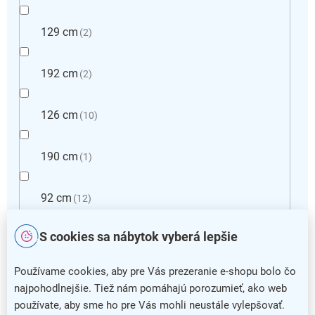
129 cm
2
192 cm
2
126 cm
10
190 cm
1
92 cm
12
S cookies sa nábytok vyberá lepšie
131 cm
3
Používame cookies, aby pre Vás prezeranie e-shopu bolo čo
83 cm
3
najpohodlnejšie. Tiež nám pomáhajú porozumieť, ako web
používate, aby sme ho pre Vás mohli neustále vylepšovať.