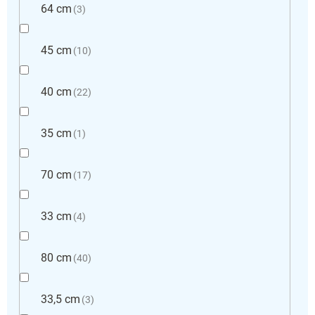
64 cm
3
45 cm
10
40 cm
22
35 cm
1
70 cm
17
33 cm
4
80 cm
40
33,5 cm
3