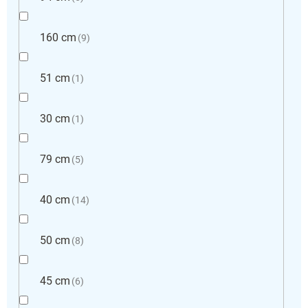
160 cm
9
51 cm
1
30 cm
1
79 cm
5
40 cm
14
50 cm
8
45 cm
6