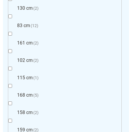
130 cm
2
83 cm
12
161 cm
2
102 cm
2
115 cm
1
168 cm
5
158 cm
2
159 cm
2