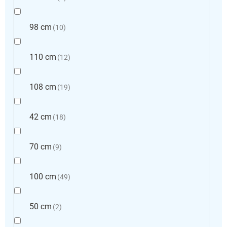
98 cm
10
110 cm
12
108 cm
19
42 cm
18
70 cm
9
100 cm
49
50 cm
2