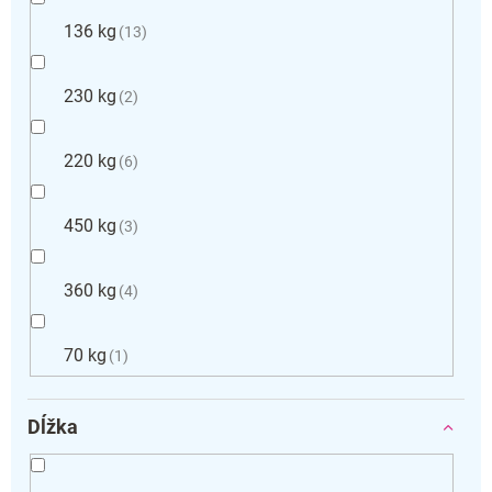
136 kg
13
230 kg
2
220 kg
6
450 kg
3
360 kg
4
70 kg
1
Dĺžka