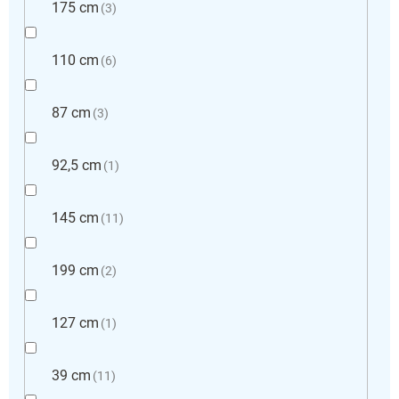
175 cm
3
110 cm
6
87 cm
3
92,5 cm
1
145 cm
11
199 cm
2
127 cm
1
39 cm
11