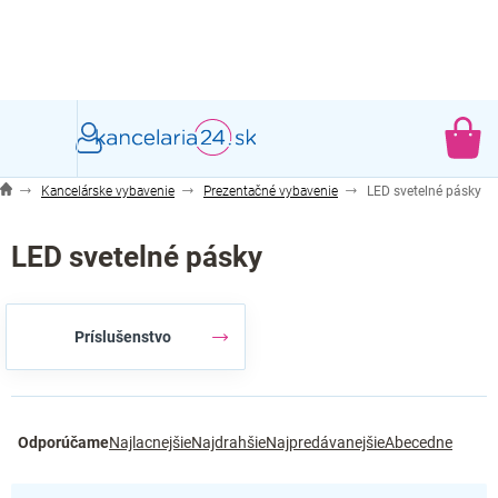
Prejsť
na
obsah
NÁ
KO
Kancelárske vybavenie
Prezentačné vybavenie
LED svetelné pásky
LED svetelné pásky
Príslušenstvo
R
Odporúčame
Najlacnejšie
Najdrahšie
Najpredávanejšie
Abecedne
a
d