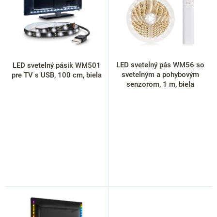
s
p
r
o
d
u
k
LED svetelný pás WM56 so
LED svetelný pásik WM501
t
svetelným a pohybovým
pre TV s USB, 100 cm, biela
o
senzorom, 1 m, biela
v