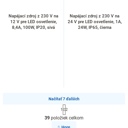
Napájací zdroj z 230 V na
Napájací zdroj z 230 V na
12 V pre LED osvetlenie,
24 V pre LED osvetlenie, 1A,
8,4A, 100W, IP20, sivá
24W, IP65, čierna
Načítať 7 ďalších
S
1
2
t
O
r
39
položiek celkom
v
á
l
n
Hore