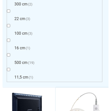
300 cm
2
22 cm
3
100 cm
3
16 cm
1
500 cm
19
11,5 cm
1
V
ý
p
i