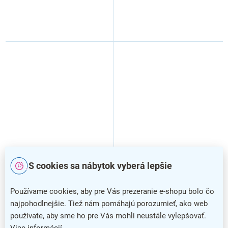
LED svetelný pás WM5x-
LED svetelný pás WM604/5,
S cookies sa nábytok vyberá lepšie
65T, 5 m, studená biela
5 m, studená biela
Používame cookies, aby pre Vás prezeranie e-shopu bolo čo
najpohodlnejšie. Tiež nám pomáhajú porozumieť, ako web
používate, aby sme ho pre Vás mohli neustále vylepšovať.
Viac informácií