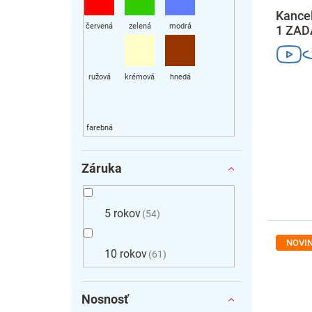
o
v
v
Kancel
1 ZAD
Záruka
5 rokov
54
NOVI
10 rokov
61
Nosnosť