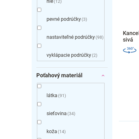
nie
12
pevné podrúčky
3
Kancel
nastaviteľné podrúčky
98
sivá
vyklápacie podrúčky
2
Poťahový materiál
látka
91
sieťovina
34
koža
14