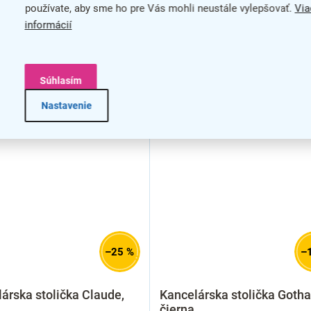
používate, aby sme ho pre Vás mohli neustále vylepšovať.
Via
informácií
Súhlasím
Nastavenie
–25 %
–
árska stolička Claude,
Kancelárska stolička Gotha
čierna