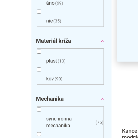
áno
69
nie
35
Materiál kríža
plast
13
kov
90
Mechanika
synchrónna
75
mechanika
Kancel
modrá