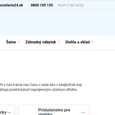
ncelaria24.sk
0800 105 135
Šatne
Záhradný nábytok
Dielňa a sklad
Domácno
z nás trávia viac času v sede ako v akejkoľvek inej
áhajú predchádzať nepríjemným účinkom dlhého
Príslušenstvo pre
cky
stoličky