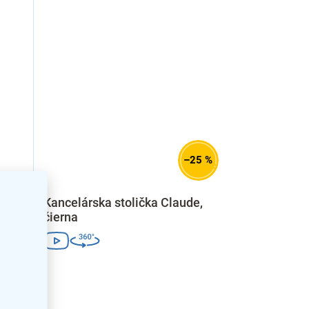
–25 %
 + 1
Kancelárska stolička Claude,
čierna