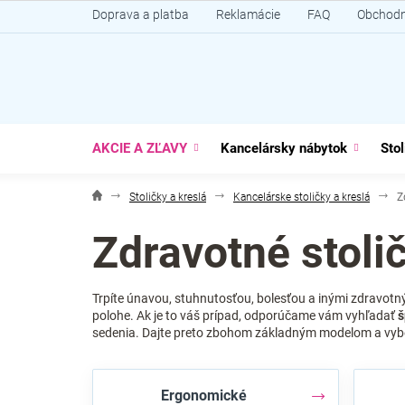
Prejsť
Doprava a platba
Reklamácie
FAQ
Obchodn
na
obsah
AKCIE A ZĽAVY
Kancelársky nábytok
Stol
Stoličky a kreslá
Kancelárske stoličky a kreslá
Z
Zdravotné stoli
Trpíte únavou, stuhnutosťou, bolesťou a inými zdravotn
polohe. Ak je to váš prípad, odporúčame vám vyhľadať
š
sedenia. Dajte preto zbohom základným modelom a vybert
Ergonomické