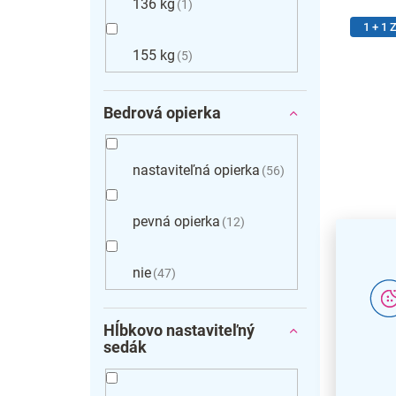
136 kg
1
1 + 1
155 kg
5
Bedrová opierka
nastaviteľná opierka
56
pevná opierka
12
Balanč
nie
47
ZADAR
Hĺbkovo nastaviteľný
sedák