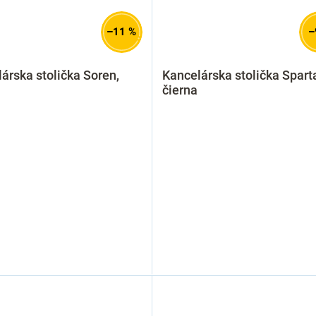
–11 %
–
árska stolička Soren,
Kancelárska stolička Sparta 
čierna