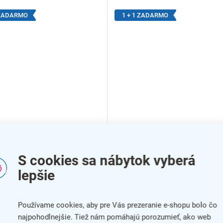
 ZADARMO
1 + 1 ZADARMO
ná stolička Acorn 1 + 1
Balančná stolička Acorn II 1
MO, čierna / sivá
ZADARMO, sivá / hnedá
S cookies sa nábytok vyberá
lepšie
Používame cookies, aby pre Vás prezeranie e-shopu bolo čo
najpohodlnejšie. Tiež nám pomáhajú porozumieť, ako web