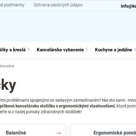
é podmienky
Ochrana osobných údajov
Kontakt
info@ka
ičky a kreslá
Kancelárske vybavenie
Kuchyne a jedálne
dravotné
čky
ými problémami spojenými so sedavým zamestnaním? Nie ste sami - mnohí 
pičkovú kancelársku stoličku s ergonomickými vlastnosťami,
ktoré pom
e si z našej ponuky zdravotných stoličiek!
Balančné
Ergonomické pomô