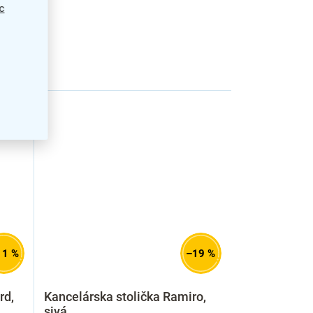
c
11 %
–19 %
rd,
Kancelárska stolička Ramiro,
sivá