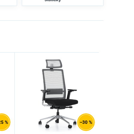
25 %
–30 %