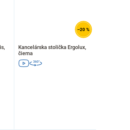
–20 %
is,
Kancelárska stolička Ergolux,
čierna