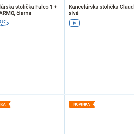
árska stolička Falco 1 +
Kancelárska stolička Claud
ARMO, čierna
sivá
NKA
NOVINKA