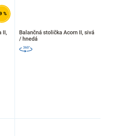
9 %
II,
Balančná stolička Acorn II, sivá
/ hnedá