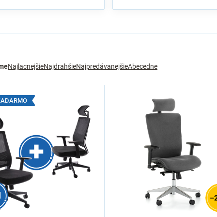
me
Najlacnejšie
Najdrahšie
Najpredávanejšie
Abecedne
 ZADARMO
–