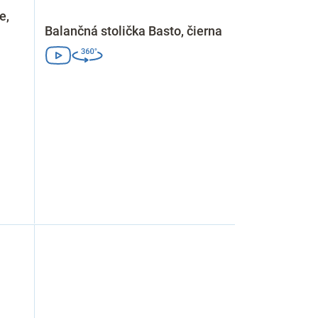
e,
Balančná stolička Basto, čierna