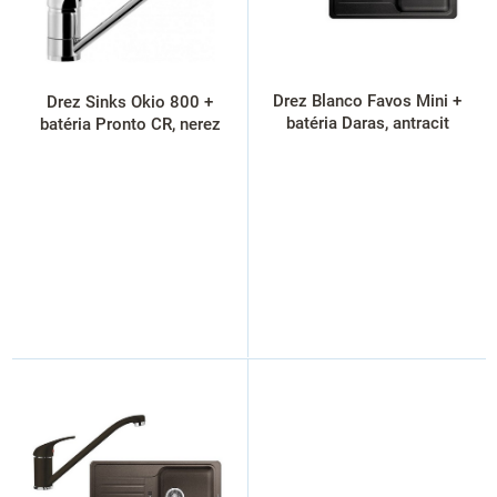
r
o
d
u
k
Drez Blanco Favos Mini +
Drez Sinks Okio 800 +
t
batéria Daras, antracit
batéria Pronto CR, nerez
o
v