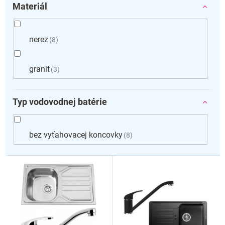
Materiál
nerez
8
granit
3
Typ vodovodnej batérie
bez vyťahovacej koncovky
8
V
ý
p
i
s
p