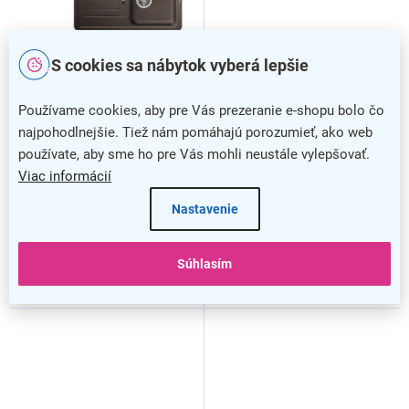
S cookies sa nábytok vyberá lepšie
Drez Blanco Favos Mini +
Drez Blanco Favos Mini +
Používame cookies, aby pre Vás prezeranie e-shopu bolo čo
batéria Daras, hnedá
batéria Daras, krémová
najpohodlnejšie. Tiež nám pomáhajú porozumieť, ako web
používate, aby sme ho pre Vás mohli neustále vylepšovať.
Viac informácií
Nastavenie
Súhlasím