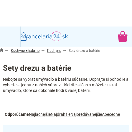
Prejsť
na
obsah
NÁ
KO
Kuchyne a jedálne
Kuchyne
Sety drezu a batérie
Sety drezu a batérie
Nebojte sa vybrať umývadlo a batériu súčasne. Doprajte si pohodlie a
vyberte si jednu z našich súprav. Ušetríte si čas a môžete získať
umývadlo, ktoré sa dokonale hodí k vašej batérii.
R
Odporúčame
Najlacnejšie
Najdrahšie
Najpredávanejšie
Abecedne
a
d
e