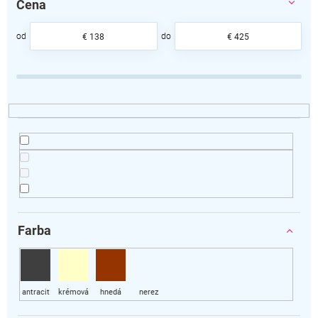
Cena
n
i
e
€
138
€
425
p
r
o
d
u
k
t
o
v
Farba