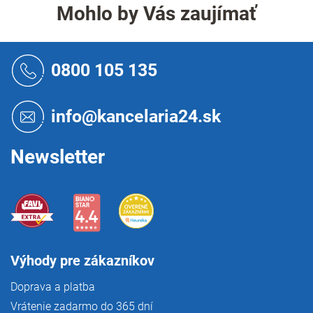
á
Mohlo by Vás zaujímať
d
a
c
Z
i
á
0800 105 135
e
p
p
ä
r
t
info@kancelaria24.sk
v
i
k
e
y
Newsletter
v
ý
p
i
s
u
Výhody pre zákazníkov
Doprava a platba
Vrátenie zadarmo do 365 dní