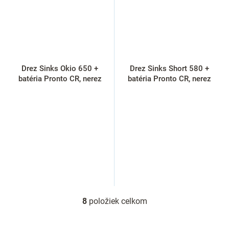
Drez Sinks Okio 650 +
Drez Sinks Short 580 +
batéria Pronto CR, nerez
batéria Pronto CR, nerez
8
položiek celkom
O
v
l