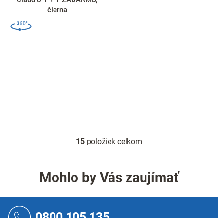
čierna
15
položiek celkom
O
v
l
á
Mohlo by Vás zaujímať
d
a
c
Z
i
á
0800 105 135