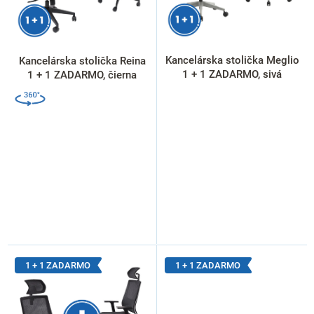
o
d
u
k
Kancelárska stolička Meglio
Kancelárska stolička Reina
t
1 + 1 ZADARMO, sivá
1 + 1 ZADARMO, čierna
o
v
1 + 1 ZADARMO
1 + 1 ZADARMO