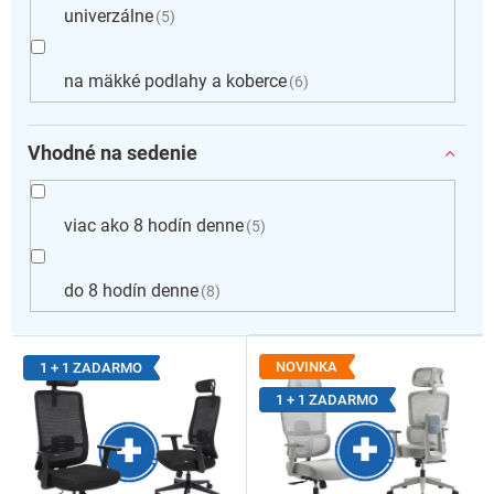
univerzálne
5
na mäkké podlahy a koberce
6
Vhodné na sedenie
viac ako 8 hodín denne
5
do 8 hodín denne
8
V
ý
NOVINKA
1 + 1 ZADARMO
p
1 + 1 ZADARMO
i
s
p
r