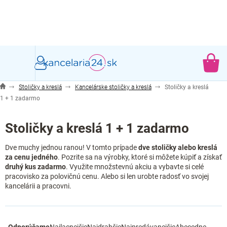
Prejsť
na
obsah
NÁ
KO
Stoličky a kreslá
Kancelárske stoličky a kreslá
Stoličky a kreslá
1 + 1 zadarmo
Stoličky a kreslá 1 + 1 zadarmo
Dve muchy jednou ranou! V tomto prípade
dve stoličky alebo kreslá
za cenu jedného
.
Pozrite sa na výrobky, ktoré si môžete kúpiť a získať
druhý kus zadarmo
. Využite množstevnú akciu a vybavte si celé
pracovisko za polovičnú cenu. Alebo si len urobte radosť vo svojej
kancelárii a pracovni.
R