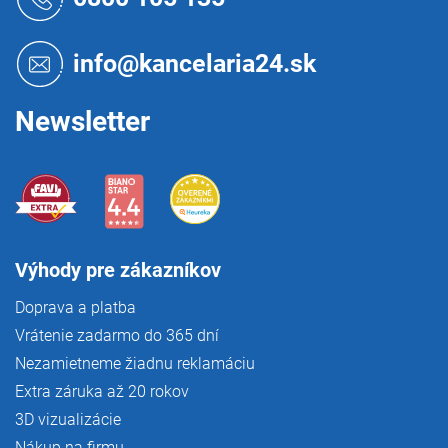
e
p
p
ä
r
t
info@kancelaria24.sk
v
i
k
e
y
Newsletter
v
ý
p
i
s
u
Výhody pre zákazníkov
Doprava a platba
Vrátenie zadarmo do 365 dní
Nezamietneme žiadnu reklamáciu
Extra záruka až 20 rokov
3D vizualizácie
Nákup na firmu