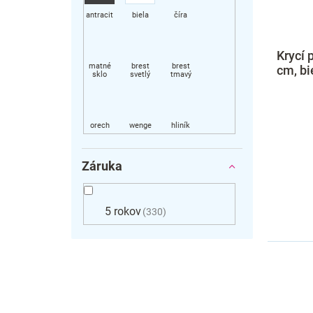
k
t
t
o
o
v
v
Krycí 
cm, bi
Záruka
5 rokov
330