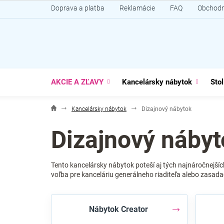
Prejsť
Doprava a platba
Reklamácie
FAQ
Obchodn
na
obsah
AKCIE A ZĽAVY
Kancelársky nábytok
Stol
Kancelársky nábytok
Dizajnový nábytok
Dizajnový nábyt
Tento kancelársky nábytok poteší aj tých najnáročnejší
voľba pre kanceláriu generálneho riaditeľa alebo zasada
Nábytok Creator