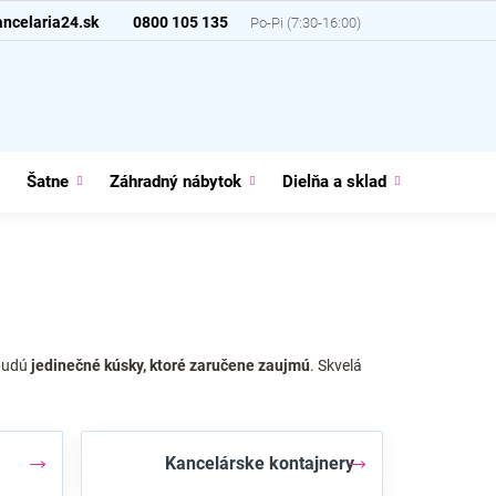
ncelaria24.sk
0800 105 135
Šatne
Záhradný nábytok
Dielňa a sklad
Domácno
 budú
jedinečné kúsky, ktoré zaručene zaujmú
. Skvelá
Kancelárske kontajnery