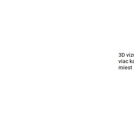
3D viz
viac k
miest