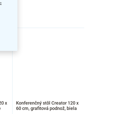
c
20 x
Konferenčný stôl Creator 120 x
e
60 cm, grafitová podnož, biela