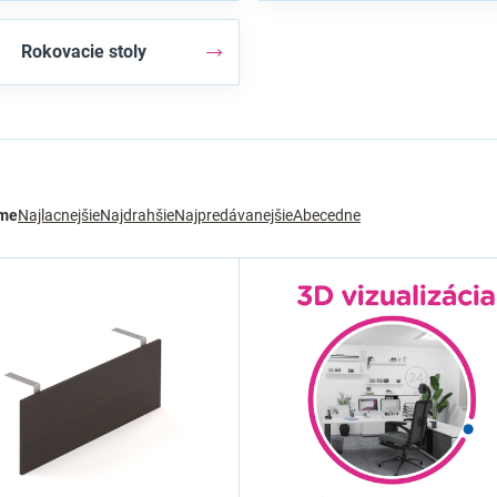
Rokovacie stoly
me
Najlacnejšie
Najdrahšie
Najpredávanejšie
Abecedne