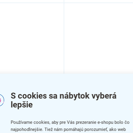
ualizácia Lineart: 3 a viac
Káblové vedenie Creator 1
S cookies sa nábytok vyberá
árií, 12 a viac prac. miest
cm, hliník
lepšie
Používame cookies, aby pre Vás prezeranie e-shopu bolo čo
najpohodlnejšie. Tiež nám pomáhajú porozumieť, ako web