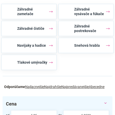
Záhradné
Záhradné
zametače
vysávače a fúkače
Záhradné
Záhradné čističe
postrekovače
Navijaky a hadice
Snehová hrabla
Tlakové umývačky
R
Odporúčame
Najlacnejšie
Najdrahšie
Najpredávanejšie
Abecedne
a
d
e
Cena
n
i