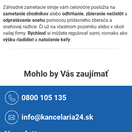
Záhradné zametacie stroje vám celoročne poslúžia na
zametanie chodníkov
alebo
odhŕňanie
,
zbieranie nečistôt
a
odpratávanie snehu
pomocou prídavného zberača a
snehovej radlice. Či už na vlastnom pozemku alebo v okolí
vašej firmy.
Rýchlosť
si môžete regulovať sami, rovnako ako
výšku riadidiel
a
natočenie kefy
.
Mohlo by Vás zaujímať
Z
á
0800 105 135
p
ä
t
info@kancelaria24.sk
i
e