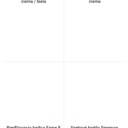
čierna / biela
čierna
Predlžovacia hadica Fame 8
Snehové hrablo Emerson,