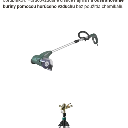
obrubníkov. Horúcovzdušné čističe najmä na
odstraňovanie
buriny pomocou horúceho vzduchu
bez použitia chemikálií.