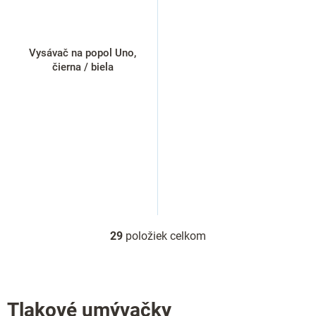
Vysávač na popol Uno,
čierna / biela
29
položiek celkom
O
v
l
á
d
Tlakové umývačky
a