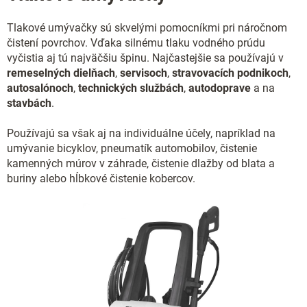
c
i
Tlakové umývačky sú skvelými pomocníkmi pri náročnom
e
čistení povrchov. Vďaka silnému tlaku vodného prúdu
p
r
vyčistia aj tú najväčšiu špinu. Najčastejšie sa používajú v
v
remeselných dielňach
,
servisoch
,
stravovacích podnikoch
,
k
autosalónoch
,
technických službách
,
autodoprave
a na
y
stavbách
.
v
ý
Používajú sa však aj na individuálne účely, napríklad na
p
umývanie bicyklov, pneumatík automobilov, čistenie
i
s
kamenných múrov v záhrade, čistenie dlažby od blata a
u
buriny alebo hĺbkové čistenie kobercov.