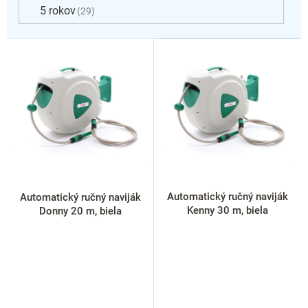
5 rokov
29
V
ý
p
i
s
p
r
o
d
u
k
Automatický ručný naviják
Automatický ručný naviják
t
Kenny 30 m, biela
Donny 20 m, biela
o
v