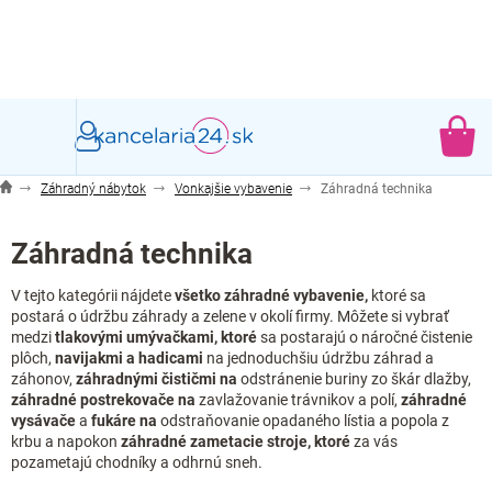
Prejsť
na
obsah
NÁ
KO
Záhradný nábytok
Vonkajšie vybavenie
Záhradná technika
Záhradná technika
V tejto kategórii nájdete
všetko záhradné vybavenie,
ktoré sa
postará o údržbu záhrady a zelene v okolí firmy. Môžete si vybrať
medzi
tlakovými umývačkami, ktoré
sa postarajú o náročné čistenie
plôch,
navijakmi a hadicami
na jednoduchšiu údržbu záhrad a
záhonov,
záhradnými čističmi na
odstránenie buriny zo škár dlažby,
záhradné postrekovače na
zavlažovanie trávnikov a polí,
záhradné
vysávače
a
fukáre na
odstraňovanie opadaného lístia a popola z
krbu a napokon
záhradné zametacie stroje, ktoré
za vás
pozametajú chodníky a odhrnú sneh.