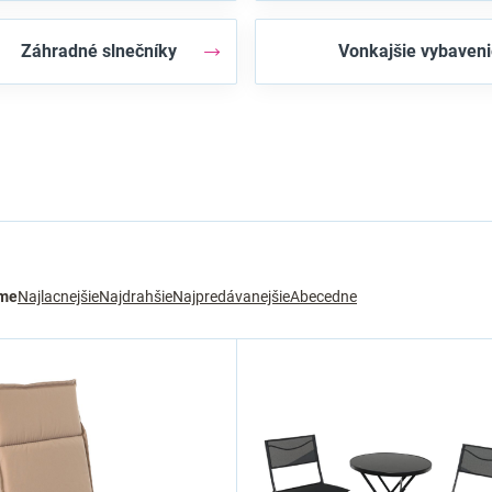
Záhradné slnečníky
Vonkajšie vybaven
me
Najlacnejšie
Najdrahšie
Najpredávanejšie
Abecedne