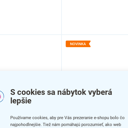
NOVINKA
S cookies sa nábytok vyberá
lepšie
–44 %
Používame cookies, aby pre Vás prezeranie e-shopu bolo čo
Záhradné ležadlo Cabrera,
ný stôl Gavino, sivá
čierna
najpohodlnejšie. Tiež nám pomáhajú porozumieť, ako web