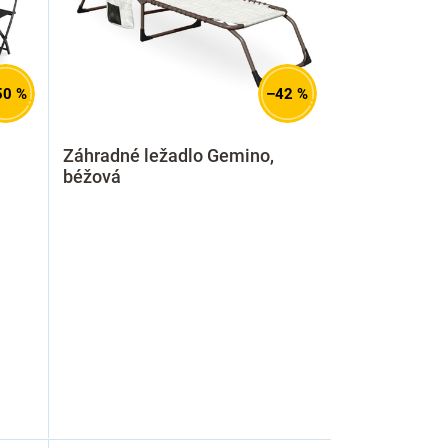
50 %
–42 %
Záhradné ležadlo Gemino,
béžová