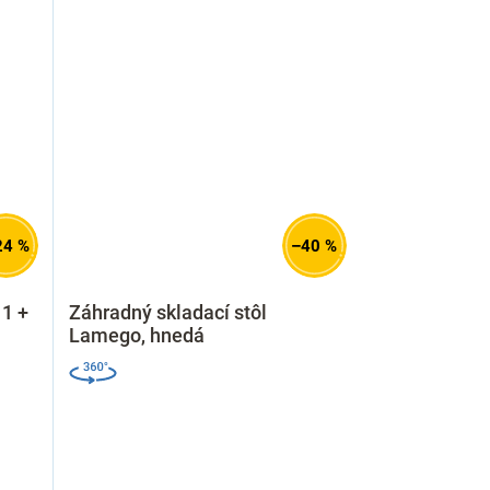
24 %
–40 %
 1 +
Záhradný skladací stôl
Lamego, hnedá