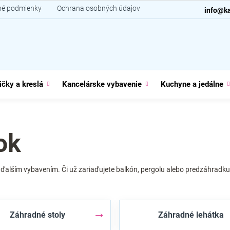
é podmienky
Ochrana osobných údajov
Kontakt
info@ka
ičky a kreslá
Kancelárske vybavenie
Kuchyne a jedálne
ok
alším vybavením. Či už zariaďujete balkón, pergolu alebo predzáhradku 
Záhradné stoly
Záhradné lehátka