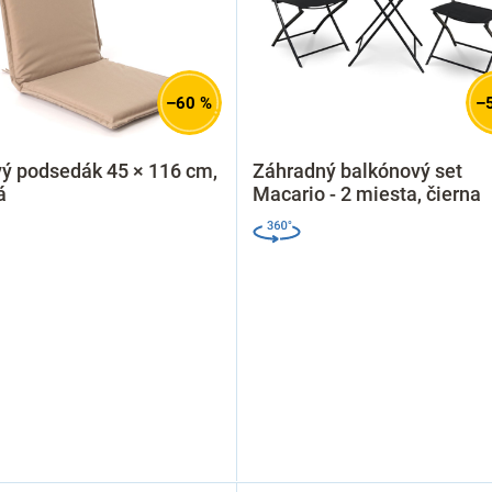
–60 %
–
ý podsedák 45 × 116 cm,
Záhradný balkónový set
á
Macario - 2 miesta, čierna