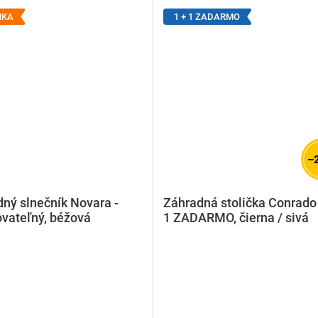
NKA
1 + 1 ZADARMO
–
ný slnečník Novara -
Záhradná stolička Conrado
vateľný, béžová
1 ZADARMO, čierna / sivá