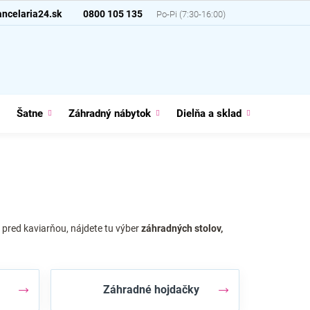
ncelaria24.sk
0800 105 135
Šatne
Záhradný nábytok
Dielňa a sklad
Domácno
pred kaviarňou, nájdete tu výber
záhradných stolov,
Záhradné hojdačky