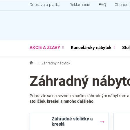
Prejsť
Doprava a platba
Reklamácie
FAQ
Obchodn
na
obsah
AKCIE A ZĽAVY
Kancelársky nábytok
Stol
Záhradný nábytok
Záhradný nábyt
Pripravte sa na sezónu s naším záhradným nábytkom a ď
stoličiek, kresiel a mnoho ďalšieho
!
Záhradné stoličky a
kreslá