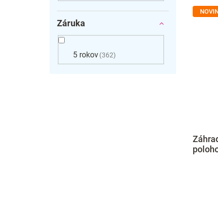
NOVI
Záruka
5 rokov
362
Záhrad
poloho