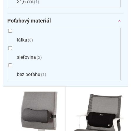
31,6 cm
1
Poťahový materiál
látka
8
sieťovina
2
bez poťahu
1
V
ý
p
i
s
p
r