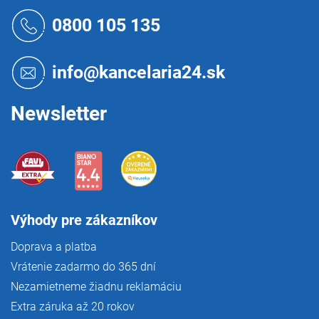
Z
á
0800 105 135
p
ä
t
info@kancelaria24.sk
i
e
Newsletter
Výhody pre zákazníkov
Doprava a platba
Vrátenie zadarmo do 365 dní
Nezamietneme žiadnu reklamáciu
Extra záruka až 20 rokov