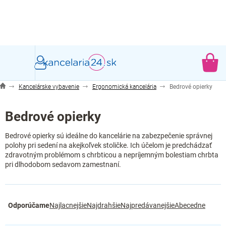
Prejsť
na
obsah
NÁ
KO
Kancelárske vybavenie
Ergonomická kancelária
Bedrové opierky
Bedrové opierky
Bedrové opierky sú ideálne do kancelárie na zabezpečenie správnej
polohy pri sedení na akejkoľvek stoličke. Ich účelom je predchádzať
zdravotným problémom s chrbticou a nepríjemným bolestiam chrbta
pri dlhodobom sedavom zamestnaní.
R
Odporúčame
Najlacnejšie
Najdrahšie
Najpredávanejšie
Abecedne
a
d