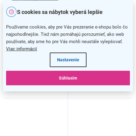
S cookies sa nábytok vyberá lepšie
Používame cookies, aby pre Vás prezeranie e-shopu bolo čo
Operadlo chrbta Fellowes
Operadlo chrbta Fellowes
Back Angel, čierna
Comfort BREYTA, čierna
najpohodlnejšie. Tiež nám pomáhajú porozumieť, ako web
používate, aby sme ho pre Vás mohli neustále vylepšovať.
Viac informácií
Nastavenie
Súhlasím