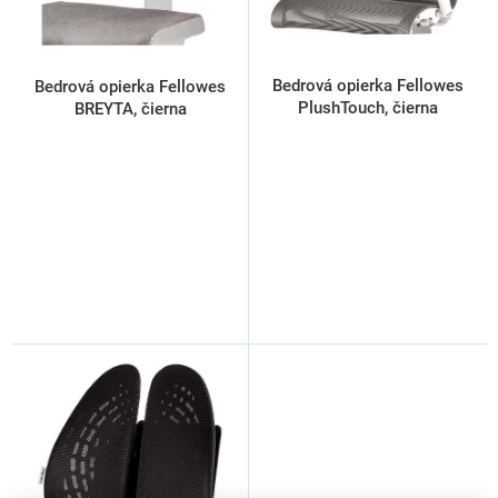
o
d
u
k
Bedrová opierka Fellowes
Bedrová opierka Fellowes
t
PlushTouch, čierna
BREYTA, čierna
o
v