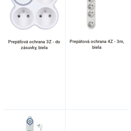
s
p
r
o
d
u
k
Prepätová ochrana 4Z - 3m,
Prepäťová ochrana 3Z - do
t
biela
zásuvky, biela
o
v