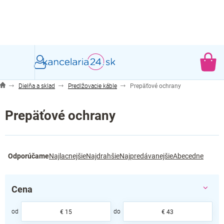
Prejsť
na
obsah
NÁ
KO
Dielňa a sklad
Predlžovacie káble
Prepäťové ochrany
Prepäťové ochrany
R
Odporúčame
Najlacnejšie
Najdrahšie
Najpredávanejšie
Abecedne
a
d
e
Cena
n
i
e
€
15
€
43