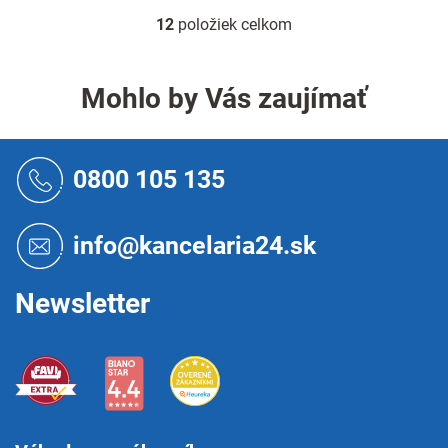
12
položiek celkom
O
v
l
á
Mohlo by Vás zaujímať
d
a
c
Z
i
á
0800 105 135
e
p
p
ä
r
t
info@kancelaria24.sk
v
i
k
e
y
Newsletter
v
ý
p
i
s
u