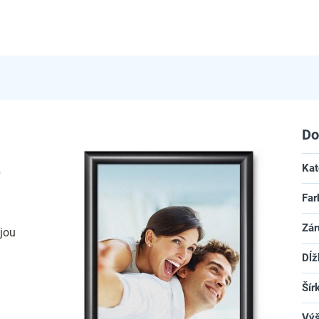
Do
Kat
é
Far
Zár
ojou
Dĺž
Šír
Vý