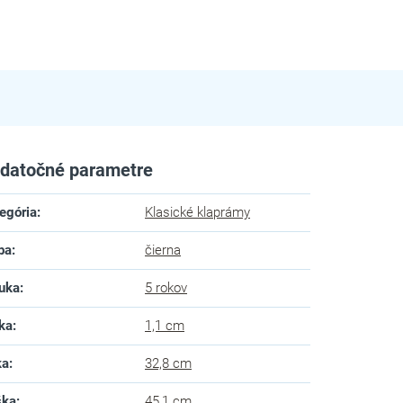
datočné parametre
egória
:
Klasické klaprámy
ba
:
čierna
uka
:
5 rokov
ka
:
1,1 cm
ka
:
32,8 cm
ška
:
45,1 cm