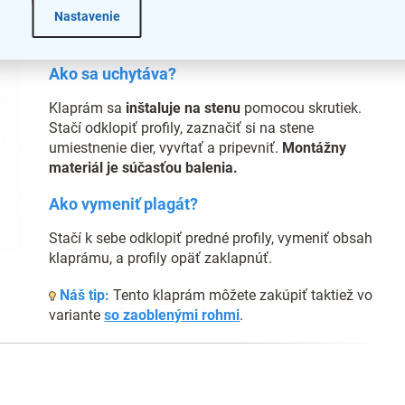
Nastavenie
jednoduchú manipuláciu. A
ochranná UV fólia
nenechá váš plagát vyblednúť.
Ako sa uchytáva?
Klaprám sa
inštaluje na stenu
pomocou skrutiek.
Stačí odklopiť profily, zaznačiť si na stene
umiestnenie dier, vyvŕtať a pripevniť.
Montážny
materiál je súčasťou balenia.
Ako vymeniť plagát?
Stačí k sebe odklopiť predné profily, vymeniť obsah
klaprámu, a profily opäť zaklapnúť.
Náš tip:
Tento klaprám môžete zakúpiť taktiež vo
variante
so zaoblenými rohmi
.