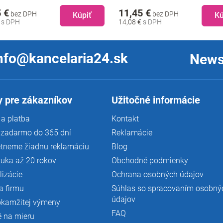
 €
11,45 €
bez DPH
bez DPH
Kúpiť
Kú
€
14,08 €
nfo@kancelaria24.sk
News
 pre zákazníkov
Užitočné informácie
a platba
Kontakt
 zadarmo do 365 dní
Reklamácie
tneme žiadnu reklamáciu
Blog
ruka až 20 rokov
Obchodné podmienky
lizácie
Ochrana osobných údajov
a firmu
Súhlas so spracovaním osobný
údajov
okamžitej výmeny
FAQ
é na mieru