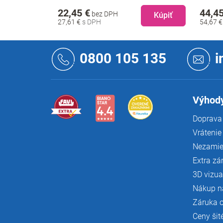
22,45 €
44,45
bez DPH
Kúpiť
Kúpiť
27,61 €
54,67 
Z
á
0800 105 135
i
p
ä
t
i
Výhody
e
Doprava 
Vrátenie
Nezamie
Extra zá
3D vizua
Nákup n
Záruka 
Ceny šit