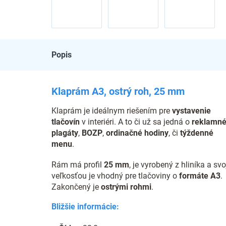
Popis
Klaprám A3, ostrý roh, 25 mm
Klaprám je ideálnym riešením pre
vystavenie
tlačovín
v interiéri. A to či už sa jedná o
reklamn
plagáty
,
BOZP
,
ordinačné hodiny
, či
týždenné
menu
.
Rám má profil
25 mm
, je vyrobený z hliníka a sv
veľkosťou je vhodný pre tlačoviny o
formáte A3
.
Zakončený je
ostrými rohmi
.
Bližšie informácie: