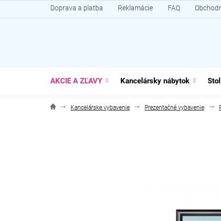
Prejsť
Doprava a platba
Reklamácie
FAQ
Obchodn
na
obsah
AKCIE A ZĽAVY
Kancelársky nábytok
Stol
Kancelárske vybavenie
Prezentačné vybavenie