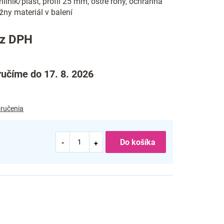
hliník/plast, profil 25 mm, ostré rohy, ochranná
žny materiál v balení
ez DPH
učíme do 17. 8. 2026
ručenia
Do košíka