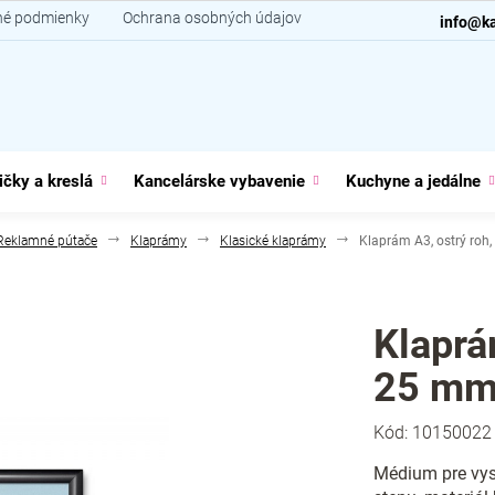
é podmienky
Ochrana osobných údajov
Kontakt
info@ka
ičky a kreslá
Kancelárske vybavenie
Kuchyne a jedálne
Reklamné pútače
Klaprámy
Klasické klaprámy
Klaprám A3, ostrý roh,
Klaprám
25 mm,
Kód:
10150022
Médium pre vyst