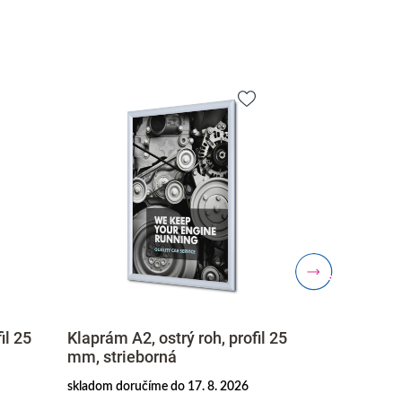
il 25
Klaprám A2, ostrý roh, profil 25
Klaprám A4,
mm, strieborná
mm, strieb
skladom doručíme do 17. 8. 2026
skladom doruč