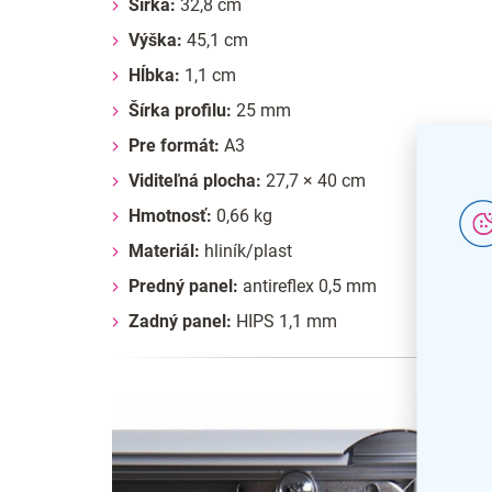
Šírka:
32,8 cm
Výška:
45,1 cm
Hĺbka:
1,1 cm
Šírka profilu:
25 mm
Pre formát:
A3
Viditeľná plocha:
27,7 × 40 cm
Hmotnosť:
0,66 kg
Materiál:
hliník/plast
Predný panel:
antireflex 0,5 mm
Zadný panel:
HIPS 1,1 mm