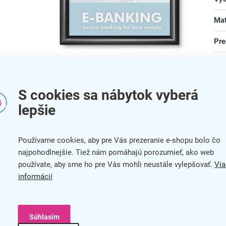
Mat
Pre
Šír
Klaprám A3 s ostrými rohmi v čiernom variante
Typ
S cookies sa nábytok vyberá
Usp
lepšie
Zad
Používame cookies, aby pre Vás prezeranie e-shopu bolo čo
bar
najpohodlnejšie. Tiež nám pomáhajú porozumieť, ako web
používate, aby sme ho pre Vás mohli neustále vylepšovať.
Via
na
informácií
Jednoduchá manipulácia a vysoká odolnosť
Vďaka ľahkému hliníku sa môžete pri tomto
Súhlasím
klapráme spoľahnúť ako na vysokú výdrž, tak na