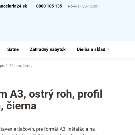
ncelaria24.sk
0800 105 135
Šatne
Záhradný nábytok
Dielňa a sklad
Domácno
 profil 25 mm, čierna
 A3, ostrý roh, profil
 čierna
avenie tlačovín, pre formát A3, inštalácia na