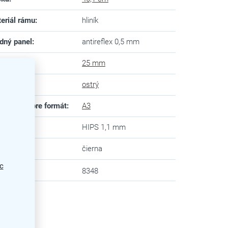
eriál rámu
:
hliník
dný panel
:
antireflex 0,5 mm
ka rámu
:
25 mm
 rohov
:
ostrý
ôsobené pre formát
:
A3
ný panel
:
HIPS 1,1 mm
va
:
čierna
c
zev
:
8348