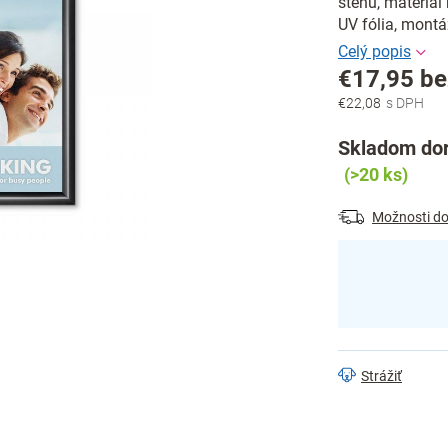
stenu, materiál 
UV fólia, montá
€17,95 b
€22,08
Jednotková
cena:
Skladom dor
(>20 ks)
Možnosti do
Strážiť