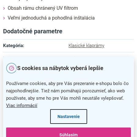
Obsah rámu chránený UV filtrom
Veľmi jednoduchá a pohodlná inštalácia
Dodatočné parametre
Kategória
:
Klasické klaprámy
Farba
:
strieborná
S cookies sa nábytok vyberá lepšie
Záruka
:
5 rokov
Používame cookies, aby pre Vás prezeranie e-shopu bolo čo
Dĺžka
:
1,1 cm
najpohodlnejšie. Tiež nám pomáhajú porozumieť, ako web
Šírka
:
62,3 cm
používate, aby sme ho pre Vás mohli neustále vylepšovať.
Viac informácií
Výška
:
87 cm
Nastavenie
Materiál rámu
:
hliník
Súhlasím
Predný panel
:
antireflex 0,5 mm