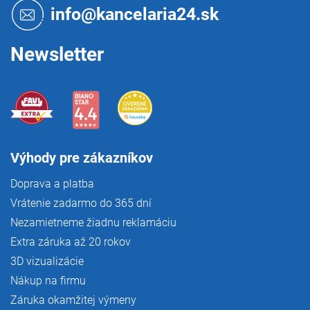
t
info@kancelaria24.sk
i
e
Newsletter
Výhody pre zákazníkov
Doprava a platba
Vrátenie zadarmo do 365 dní
Nezamietneme žiadnu reklamáciu
Extra záruka až 20 rokov
3D vizualizácie
Nákup na firmu
Záruka okamžitej výmeny