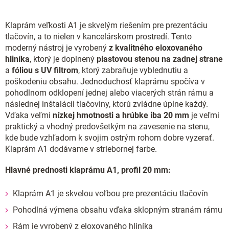
Klaprám veľkosti A1 je skvelým riešením pre prezentáciu
tlačovín, a to nielen v kancelárskom prostredí. Tento
moderný nástroj je vyrobený
z kvalitného eloxovaného
hliníka
, ktorý je doplnený
plastovou stenou na zadnej strane
a
fóliou s UV filtrom
, ktorý zabraňuje vyblednutiu a
poškodeniu obsahu. Jednoduchosť klaprámu spočíva v
pohodlnom odklopení jednej alebo viacerých strán rámu a
následnej inštalácii tlačoviny, ktorú zvládne úplne každý.
Vďaka veľmi
nízkej hmotnosti a hrúbke iba 20 mm
je veľmi
praktický a vhodný predovšetkým na zavesenie na stenu,
kde bude vzhľadom k svojim ostrým rohom dobre vyzerať.
Klaprám A1 dodávame v striebornej farbe.
Hlavné prednosti klaprámu A1, profil 20 mm:
Klaprám A1 je skvelou voľbou pre prezentáciu tlačovín
Pohodlná výmena obsahu vďaka sklopným stranám rámu
Rám je vyrobený z eloxovaného hliníka