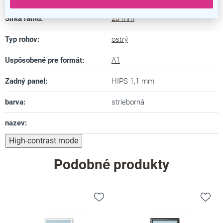
Šírka rámu
:
20 mm
Typ rohov
:
ostrý
Uspôsobené pre formát
:
A1
Zadný panel
:
HIPS 1,1 mm
barva
:
strieborná
nazev
:
High-contrast mode
Podobné produkty