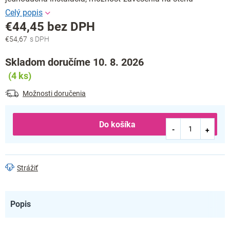
€44,45 bez DPH
€54,67
Jednotková
cena:
Skladom doručíme 10. 8. 2026
(4 ks)
Možnosti doručenia
Do košíka
Strážiť
Popis