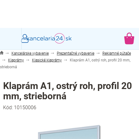
Prejsť
na
obsah
NÁ
KO
Kancelárske vybavenie
Prezentačné vybavenie
Reklamné pútače
Klaprámy
Klasické klaprámy
Klaprám A1, ostrý roh, profil 20 mm,
strieborná
Klaprám A1, ostrý roh, profil 20
mm, strieborná
Kód:
10150006