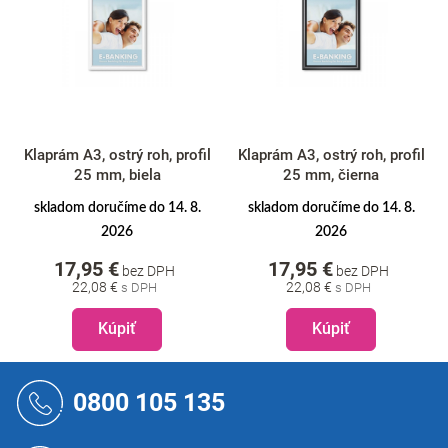
Klaprám A3, ostrý roh, profil
Klaprám A3, ostrý roh, profil
25 mm, biela
25 mm, čierna
skladom doručíme do 14. 8.
skladom doručíme do 14. 8.
2026
2026
17,95 €
17,95 €
bez DPH
bez DPH
22,08 €
22,08 €
Kúpiť
Kúpiť
Z
á
0800 105 135
p
ä