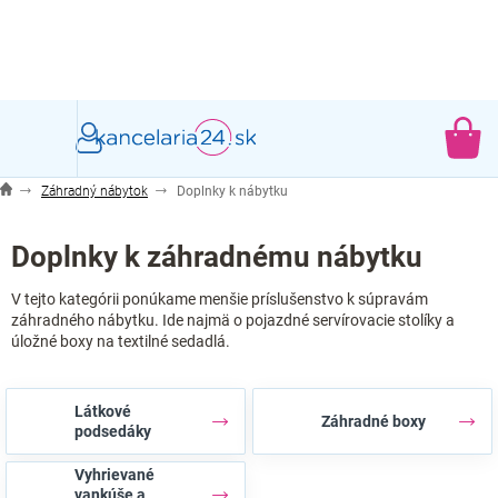
Prejsť
na
obsah
NÁ
KO
Záhradný nábytok
Doplnky k nábytku
Doplnky k záhradnému nábytku
V tejto kategórii ponúkame menšie príslušenstvo k súpravám
záhradného nábytku. Ide najmä o pojazdné servírovacie stolíky a
úložné boxy na textilné sedadlá.
Látkové
Záhradné boxy
podsedáky
Vyhrievané
vankúše a