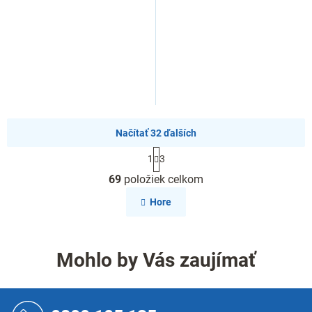
Načítať 32 ďalších
S
1
3
t
O
r
69
položiek celkom
v
á
l
n
Hore
k
á
o
d
v
a
a
c
Mohlo by Vás zaujímať
n
i
i
e
e
p
Z
r
á