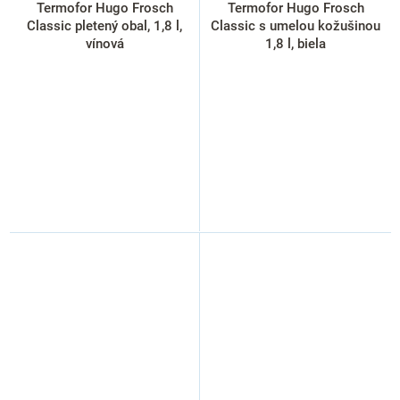
Termofor Hugo Frosch
Termofor Hugo Frosch
Classic pletený obal, 1,8 l,
Classic s umelou kožušinou
vínová
1,8 l, biela