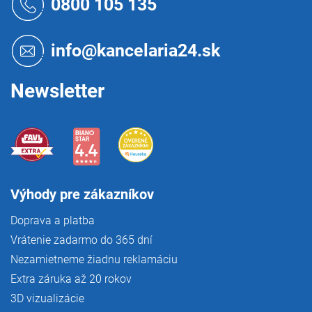
0800 105 135
v
p
k
ä
y
t
v
info@kancelaria24.sk
i
ý
p
e
i
Newsletter
s
u
Výhody pre zákazníkov
Doprava a platba
Vrátenie zadarmo do 365 dní
Nezamietneme žiadnu reklamáciu
Extra záruka až 20 rokov
3D vizualizácie