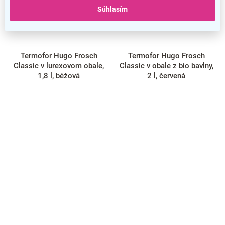
Súhlasím
Termofor Hugo Frosch
Termofor Hugo Frosch
Classic v lurexovom obale,
Classic v obale z bio bavlny,
1,8 l, béžová
2 l, červená