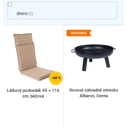
drevo
2
V
ý
NOVINKA
p
i
s
p
r
o
d
–60 %
u
k
Kovové záhradné ohnisko
Látkový podsedák 45 × 116
t
Albaron, čierna
cm, béžová
o
v