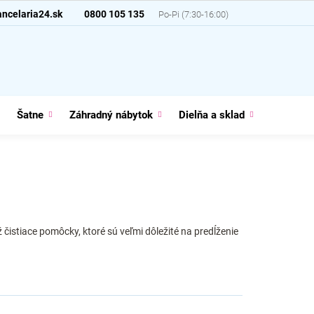
ncelaria24.sk
0800 105 135
Šatne
Záhradný nábytok
Dielňa a sklad
Domácno
 čistiace pomôcky, ktoré sú veľmi dôležité na predĺženie