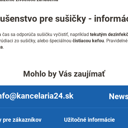
e
p
r
lušenstvo pre sušičky - informá
v
k
y
 čas sa odporúča sušičku vyčistiť, napríklad
tekutým dezinfek
v
ý
údiaci zo sušičky, alebo špeciálnou
čistiacou kefou
. Pravidelné
p
ča
.
i
s
u
Mohlo by Vás zaujímať
nfo@kancelaria24.sk
News
 pre zákazníkov
Užitočné informácie