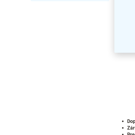
Prídav
Dryer 
Dop
Zár
Pre