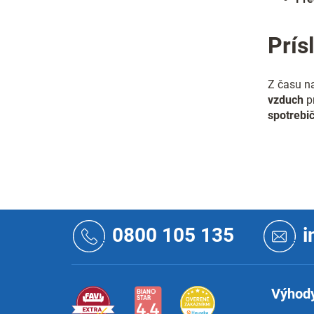
Prís
Z času na
vzduch
pr
spotrebi
Z
á
0800 105 135
i
p
ä
t
i
Výhody
e