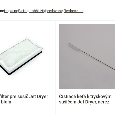
me
Najlacnejšie
Najdrahšie
Najpredávanejšie
Abecedne
ilter pre sušič Jet Dryer
Čistiaca kefa k tryskovým
 biela
sušičom Jet Dryer, nerez