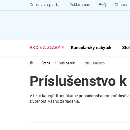
Prejsť
Doprava a platba
Reklamácie
FAQ
Obchodn
na
obsah
AKCIE A ZĽAVY
Kancelársky nábytok
Stol
Šatne
Sušiče rúk
Príslušenstvo
Príslušenstvo 
V tejto kategórii ponúkame
príslušenstvo pre prúdové a
životnosti vášho zariadenia.