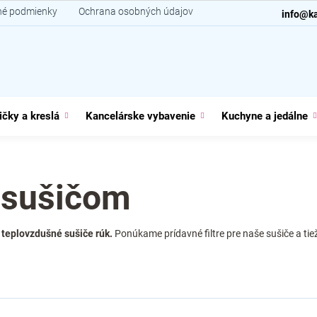
é podmienky
Ochrana osobných údajov
Kontakt
info@ka
ičky a kreslá
Kancelárske vybavenie
Kuchyne a jedálne
k sušičom
 teplovzdušné sušiče rúk.
Ponúkame prídavné filtre pre naše sušiče a tiež