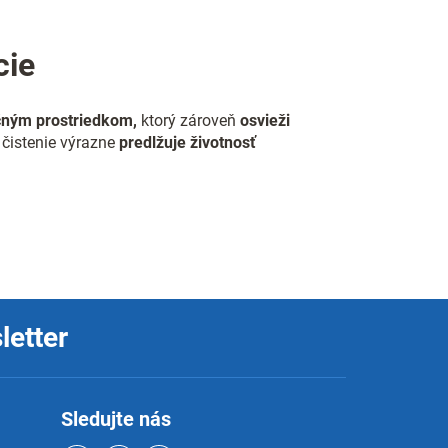
cie
čným prostriedkom,
ktorý zároveň
osvieži
 čistenie výrazne
predlžuje životnosť
letter
Sledujte nás