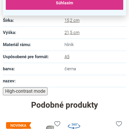
Súhlasím
Dĺžka
:
1,4 cm
Šírka
:
15,2 cm
Výška
:
21,5 cm
Materiál rámu
:
hliník
Uspôsobené pre formát
:
A5
barva
:
čierna
nazev
:
High-contrast mode
Podobné produkty
NOVINKA