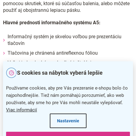
pomocou skrutiek, ktoré sú súčasťou balenia, alebo môžete
použiť aj obojstrannú lepiacu pásku.
Hlavné prednosti informačného systému A5:
Informačný systém je skvelou voľbou pre prezentáciu
tlačovín
Tlačovina je chránená antireflexnou fóliou
Veľmi jednoduchá a pohodlná inštalácia
Zavesenie pomocou skrutiek alebo obojstrannej lepiacej
S cookies sa nábytok vyberá lepšie
pásky
Používame cookies, aby pre Vás prezeranie e-shopu bolo čo
Dodatočné parametre
najpohodlnejšie. Tiež nám pomáhajú porozumieť, ako web
používate, aby sme ho pre Vás mohli neustále vylepšovať.
Kategória
:
Klasické klaprámy
Viac informácií
Farba
:
čierna
Nastavenie
Záruka
:
5 rokov