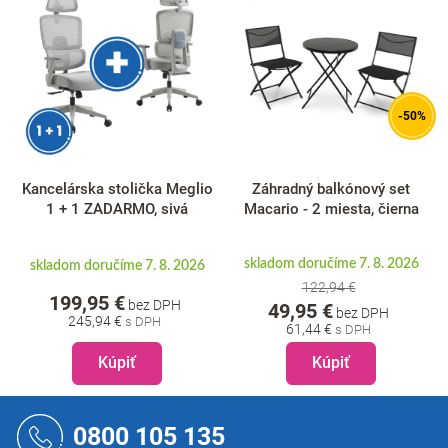
-50%
Kancelárska stolička Meglio
Záhradný balkónový set
1 + 1 ZADARMO, sivá
Macario - 2 miesta, čierna
skladom doručíme 7. 8. 2026
skladom doručíme 7. 8. 2026
122,94 €
199,95 €
bez DPH
49,95 €
bez DPH
245,94 €
61,44 €
Kúpiť
Kúpiť
Z
á
0800 105 135