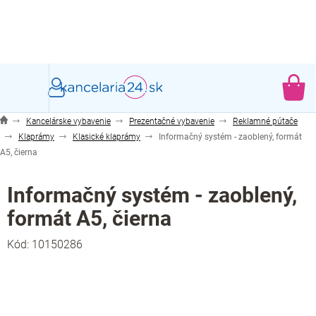
Prejsť
na
obsah
NÁ
KO
Kancelárske vybavenie
Prezentačné vybavenie
Reklamné pútače
Klaprámy
Klasické klaprámy
Informačný systém - zaoblený, formát
A5, čierna
Informačný systém - zaoblený,
formát A5, čierna
Kód:
10150286