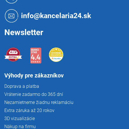
p
ä
t
info@kancelaria24.sk
i
e
Newsletter
Výhody pre zákazníkov
Doprava a platba
Vrátenie zadarmo do 365 dní
Nezamietneme žiadnu reklamáciu
Extra záruka až 20 rokov
3D vizualizácie
Nákup na firmu