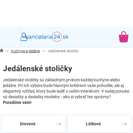
Prejsť
na
obsah
NÁ
KO
Kuchyne a jedálne
Jedálenské stoličky
Jedálenské stoličky
Jedálenské stoličky sú základným prvkom každej kuchyne alebo
jedálne. Pri ich výbere bude hlavným kritériom vaše pohodlie, ale aj
elegantný vzhľad, ktorý bude ladiť s vaším interiérom. V našej ponuke
sú desiatky a desiatky modelov - ako si vybrať ten správny?
Poradíme vám!
Drevené
Látkové