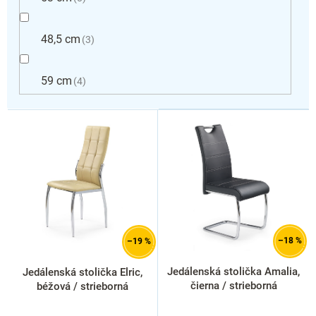
48,5 cm
3
59 cm
4
V
ý
p
i
s
p
r
o
d
–18 %
–19 %
u
k
Jedálenská stolička Amalia,
Jedálenská stolička Elric,
t
čierna / strieborná
béžová / strieborná
o