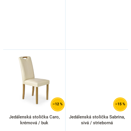
v
–12 %
–15 %
Jedálenská stolička Caro,
Jedálenská stolička Sabrina,
krémová / buk
sivá / strieborná