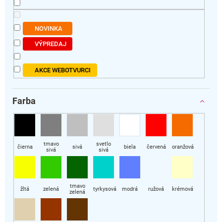
t
o
v
NOVINKA
VÝPREDAJ
AKCE WEBOTVURCI
Farba