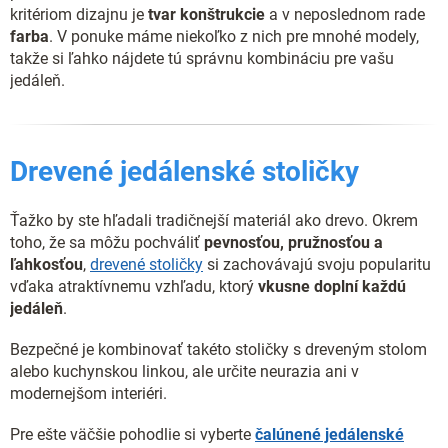
kritériom dizajnu je
tvar konštrukcie
a v neposlednom rade
farba
. V ponuke máme niekoľko z nich pre mnohé modely,
takže si ľahko nájdete tú správnu kombináciu pre vašu
jedáleň.
Drevené jedálenské stoličky
Ťažko by ste hľadali tradičnejší materiál ako drevo. Okrem
toho, že sa môžu pochváliť
pevnosťou, pružnosťou a
ľahkosťou
,
drevené stoličky
si zachovávajú svoju popularitu
vďaka atraktívnemu vzhľadu, ktorý
vkusne doplní každú
jedáleň
.
Bezpečné je kombinovať takéto stoličky s dreveným stolom
alebo kuchynskou linkou, ale určite neurazia ani v
modernejšom interiéri.
Pre ešte väčšie pohodlie si vyberte
čalúnené jedálenské