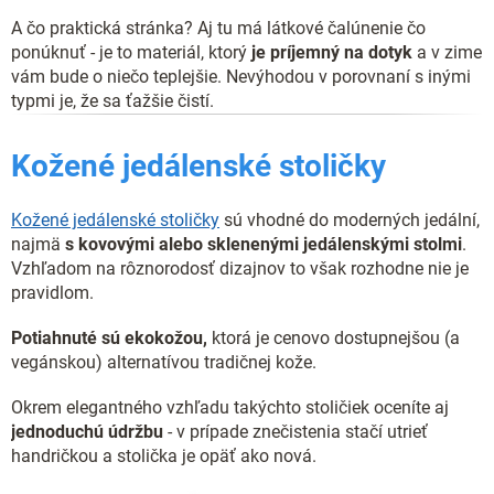
A čo praktická stránka? Aj tu má látkové čalúnenie čo
ponúknuť - je to materiál, ktorý
je príjemný na dotyk
a v zime
vám bude o niečo teplejšie. Nevýhodou v porovnaní s inými
typmi je, že sa ťažšie čistí.
Kožené jedálenské stoličky
Kožené jedálenské stoličky
sú vhodné do moderných jedální,
najmä
s kovovými alebo sklenenými jedálenskými stolmi
.
Vzhľadom na rôznorodosť dizajnov to však rozhodne nie je
pravidlom.
Potiahnuté sú ekokožou,
ktorá je cenovo dostupnejšou (a
vegánskou) alternatívou tradičnej kože.
Okrem elegantného vzhľadu takýchto stoličiek oceníte aj
jednoduchú údržbu
- v prípade znečistenia stačí utrieť
handričkou a stolička je opäť ako nová.