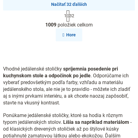
Načítať 32 ďalších
S
1
32
t
O
r
1009
položiek celkom
v
á
l
n
Hore
k
á
o
d
v
a
a
c
n
i
i
e
Vhodné jedálenské stoličky
spríjemnia posedenie pri
e
p
kuchynskom stole a odpočinok po jedle
. Odporúčame ich
r
vyberať predovšetkým podľa farby, vzhľadu a materiálu
v
jedálenského stola, ale nie je to pravidlo - môžete ich zladiť
k
aj s inými prvkami interiéru, a ak chcete naozaj zapôsobiť,
y
stavte na vkusný kontrast.
v
ý
Ponúkame jedálenské stoličky, ktoré sa hodia k rôznym
p
i
typom jedálenských stolov.
Líšia sa napríklad materiálom
-
s
od klasických drevených stoličiek až po štýlové kúsky
u
potiahnuté zamatovou látkou alebo ekokožou. Ďalším