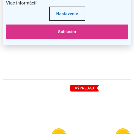
Viac informácií
Jedálenská stolička Alexis,
Jedálenská stolička Amalia,
Nastavenie
biela
béžová / strieborná
Súhlasím
VÝPREDAJ