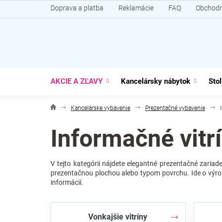
Prejsť
Doprava a platba
Reklamácie
FAQ
Obchodn
na
obsah
AKCIE A ZĽAVY
Kancelársky nábytok
Stol
Kancelárske vybavenie
Prezentačné vybavenie
Informačné vitr
V tejto kategórii nájdete elegantné prezentačné zariad
prezentačnou plochou alebo typom povrchu. Ide o výro
informácií.
Vonkajšie vitríny