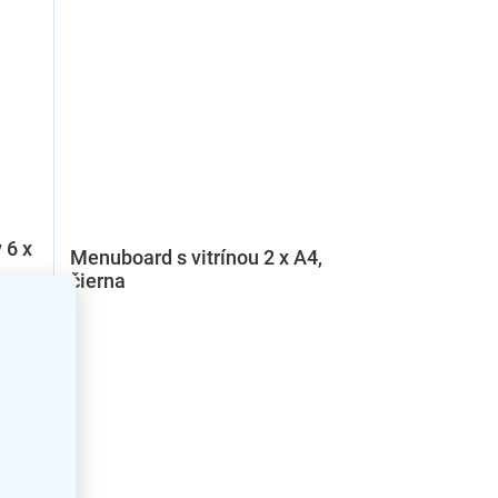
 6 x
Menuboard s vitrínou 2 x A4,
čierna