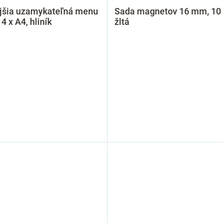
jšia uzamykateľná menu
Sada magnetov 16 mm, 10 
 4 x A4, hliník
žltá