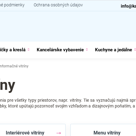
é podmienky
Ochrana osobných údajov
Kontakt
info@ka
ičky a kreslá
Kancelárske vybavenie
Kuchyne a jedálne
Informačné vitríny
íny
enia pre všetky typy priestorov, napr. vitríny. Tie sa vyznačujú najmä 
bky, ktoré upútajú pozornosť svojím vzhľadom a dizajnovým poňatím, 
Interiérové ​​vitríny
Menu vitríny