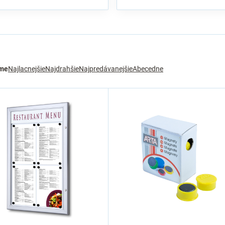
me
Najlacnejšie
Najdrahšie
Najpredávanejšie
Abecedne