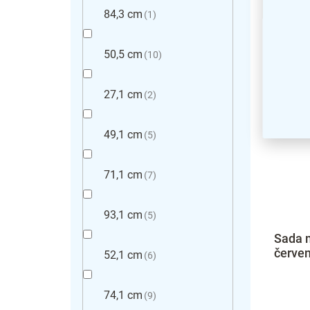
84,3 cm
1
50,5 cm
10
27,1 cm
2
49,1 cm
5
71,1 cm
7
93,1 cm
5
Sada 
červe
52,1 cm
6
74,1 cm
9