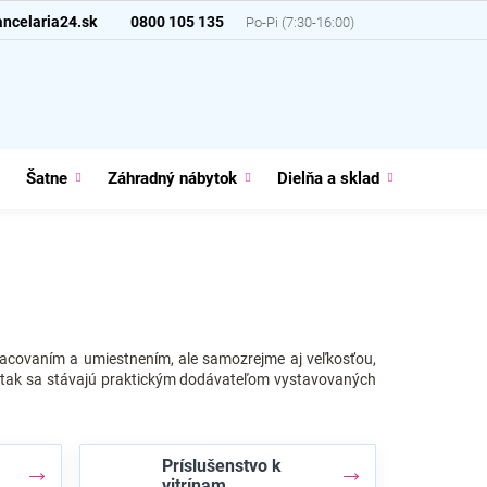
ncelaria24.sk
0800 105 135
Šatne
Záhradný nábytok
Dielňa a sklad
Domácno
spracovaním a umiestnením, ale samozrejme aj veľkosťou,
a tak sa stávajú praktickým dodávateľom vystavovaných
Príslušenstvo k
vitrínam