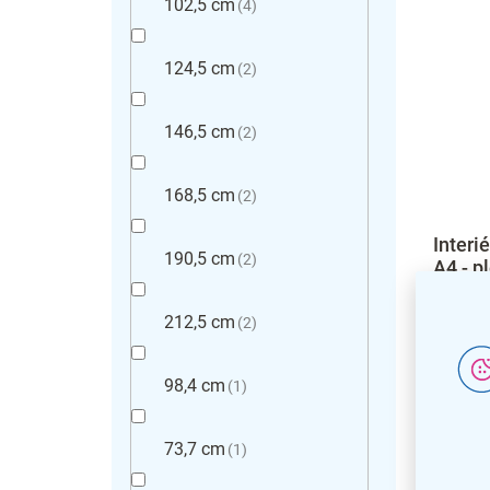
102,5 cm
4
124,5 cm
2
146,5 cm
2
168,5 cm
2
Interi
190,5 cm
2
A4 - p
hliník
212,5 cm
2
98,4 cm
1
73,7 cm
1