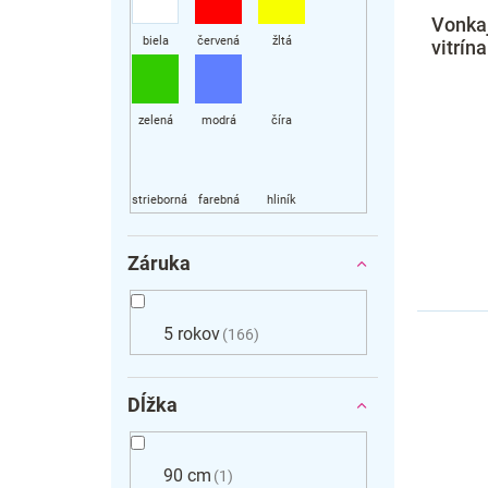
v
o
Vonka
v
vitrína
Záruka
5 rokov
166
Dĺžka
90 cm
1