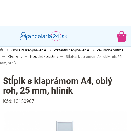
Prejsť
na
obsah
NÁ
KO
Kancelárske vybavenie
Prezentačné vybavenie
Reklamné pútače
Klaprámy
Klasické klaprámy
Stĺpik s klaprámom A4, oblý roh, 25
mm, hliník
Stĺpik s klaprámom A4, oblý
roh, 25 mm, hliník
Kód:
10150907