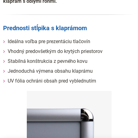
klaprám s oblými rohmi.
Prednosti stĺpika s klaprámom
Ideálna voľba pre prezentáciu tlačovín
Vhodný predovšetkým do krytých priestorov
Stabilná konštrukcia z pevného kovu
Jednoduchá výmena obsahu klaprámu
UV fólia ochráni obsah pred vyblednutím