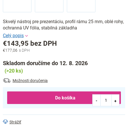
Skvelý nástroj pre prezentáciu, profil rámu 25 mm, oblé rohy,
ochranná UV fólia, stabilná základňa
€143,95 bez DPH
€177,06
Jednotková
cena:
Skladom doručíme do 12. 8. 2026
(>20 ks)
Možnosti doručenia
Do košíka
Strážiť