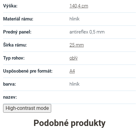
Výška
:
140,4 cm
Materiál rámu
:
hliník
Predný panel
:
antireflex 0,5 mm
Šírka rámu
:
25 mm
Typ rohov
:
oblý
Uspôsobené pre formát
:
A4
barva
:
hliník
nazev
:
High-contrast mode
Podobné produkty