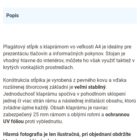
Popis
Plagátový stĺpik s klaprámom vo veľkosti A4 je ideálny pre
prezentáciu tlačovín a informačných pokynov. Stojan je
vhodný hlavne do interiérov, môžete ho však využiť taktiež v
krytých vonkajších prostrediach.
Konštrukcia stĺpika je vyrobená z pevného kovu a vďaka
rozšírenej štvorcovej základni je
veľmi stabilný
.
Jednoduchosť klaprámu spočíva v pohodlnom sklopení
jednej či viac strán rámu a následnej inštalácii obsahu, ktorú
zvládne úplne každý. Obsah klaprámu je naviac
zabezpečený 25 mm rámom s oblými rohmi a
ochrannou
UV fóliou
proti vyblednutiu.
Hlavná fotografia je len ilustračná, pri objednaní obdržíte