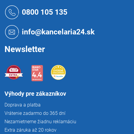
Z
á
0800 105 135
p
ä
t
info@kancelaria24.sk
i
e
Newsletter
Výhody pre zákazníkov
Doprava a platba
Vrátenie zadarmo do 365 dní
Nezamietneme žiadnu reklamáciu
Extra záruka až 20 rokov