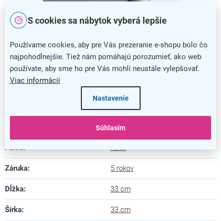
S cookies sa nábytok vyberá lepšie
Používame cookies, aby pre Vás prezeranie e-shopu bolo čo
najpohodlnejšie. Tiež nám pomáhajú porozumieť, ako web
Hliníkový rám o hrúbke 25 mm s oblými rohmi
používate, aby sme ho pre Vás mohli neustále vylepšovať.
Viac informácií
Nastavenie
Dodatočné parametre
Kategória
:
Klasické klaprámy
Súhlasím
Farba
:
hliník
Záruka
:
5 rokov
Dĺžka
:
33 cm
Šírka
:
33 cm