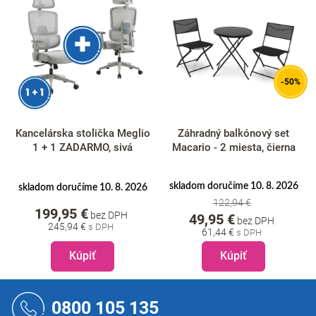
-50%
Kancelárska stolička Meglio
Záhradný balkónový set
1 + 1 ZADARMO, sivá
Macario - 2 miesta, čierna
skladom doručíme 10. 8. 2026
skladom doručíme 10. 8. 2026
122,94 €
199,95 €
bez DPH
49,95 €
bez DPH
245,94 €
61,44 €
Kúpiť
Kúpiť
Z
á
0800 105 135