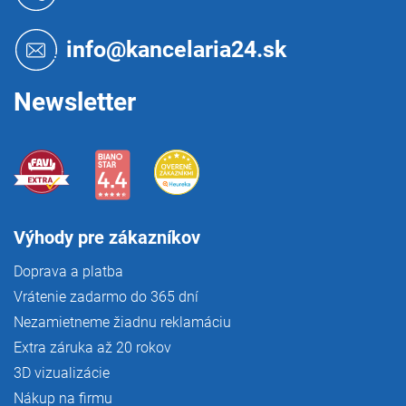
p
ä
t
info@kancelaria24.sk
i
e
Newsletter
Výhody pre zákazníkov
Doprava a platba
Vrátenie zadarmo do 365 dní
Nezamietneme žiadnu reklamáciu
Extra záruka až 20 rokov
3D vizualizácie
Nákup na firmu