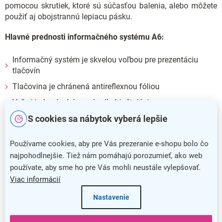
pomocou skrutiek, ktoré sú súčasťou balenia, alebo môžete
použiť aj obojstrannú lepiacu pásku.
Hlavné prednosti informačného systému A6:
Informačný systém je skvelou voľbou pre prezentáciu
tlačovín
Tlačovina je chránená antireflexnou fóliou
Veľmi jednoduchá a pohodlná inštalácia
Zavesenie pomocou skrutiek alebo obojstrannej lepiacej
S cookies sa nábytok vyberá lepšie
pásky
Používame cookies, aby pre Vás prezeranie e-shopu bolo čo
Dodatočné parametre
najpohodlnejšie. Tiež nám pomáhajú porozumieť, ako web
používate, aby sme ho pre Vás mohli neustále vylepšovať.
Kategória
:
Klasické klaprámy
Viac informácií
Farba
:
čierna
Nastavenie
Záruka
:
5 rokov