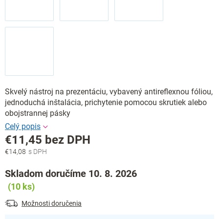
Skvelý nástroj na prezentáciu, vybavený antireflexnou fóliou,
jednoduchá inštalácia, prichytenie pomocou skrutiek alebo
obojstrannej pásky
€11,45 bez DPH
€14,08
Jednotková
cena:
Skladom doručíme 10. 8. 2026
(10 ks)
Možnosti doručenia