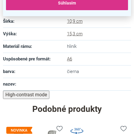
Súhlasím
Dĺžka
:
1,4 cm
Šírka
:
10,9 cm
Výška
:
15,3 cm
Materiál rámu
:
hliník
Uspôsobené pre formát
:
A6
barva
:
čierna
nazev
:
High-contrast mode
Podobné produkty
NOVINKA