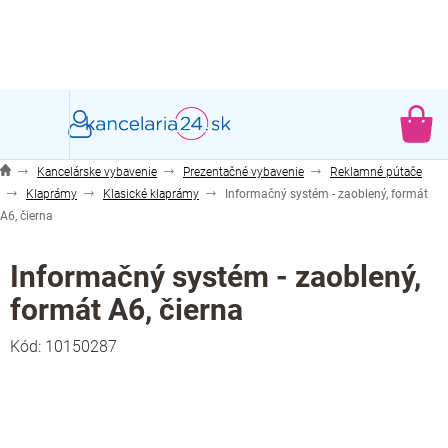
Prejsť
na
obsah
NÁ
KO
Kancelárske vybavenie
Prezentačné vybavenie
Reklamné pútače
Klaprámy
Klasické klaprámy
Informačný systém - zaoblený, formát
A6, čierna
Informačný systém - zaoblený,
formát A6, čierna
Kód:
10150287