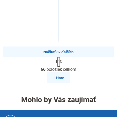
Načítať 32 ďalších
S
1
3
t
O
r
66
položiek celkom
v
á
l
n
Hore
k
á
o
d
v
a
a
c
Mohlo by Vás zaujímať
n
i
i
e
e
p
Z
r