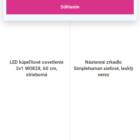
Súhlasím
LED kúpeľňové osvetlenie
Nástenné zrkadlo
3v1 WO828, 60 cm,
Simplehuman sieťové, lesklý
strieborná
nerez