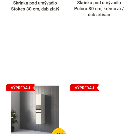
k
Skrinka pod umývadlo
Skrinka pod umývadlo
t
Pulcro 80 cm, krémová /
Stokes 80 cm, dub zlatý
o
dub artisan
v
VÝPREDAJ
VÝPREDAJ