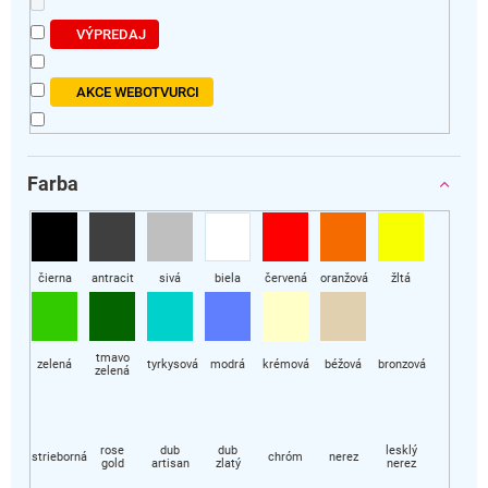
v
VÝPREDAJ
AKCE WEBOTVURCI
Farba