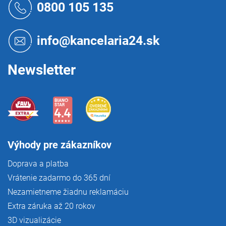
á
0800 105 135
v
p
k
ä
y
t
v
info@kancelaria24.sk
i
ý
p
e
i
Newsletter
s
u
Výhody pre zákazníkov
Doprava a platba
Vrátenie zadarmo do 365 dní
Nezamietneme žiadnu reklamáciu
Extra záruka až 20 rokov
3D vizualizácie