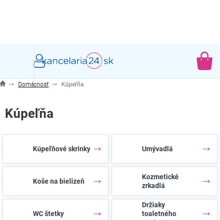
Prejsť
na
obsah
NÁ
KO
Domácnosť
Kúpeľňa
Kúpeľňa
Kúpeľňové skrinky
Umývadlá
Kozmetické
Koše na bielizeň
zrkadlá
Držiaky
WC štetky
toaletného