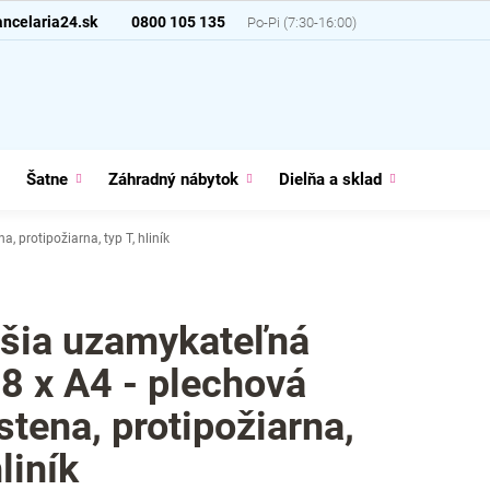
ncelaria24.sk
0800 105 135
Šatne
Záhradný nábytok
Dielňa a sklad
Domácno
, protipožiarna, typ T, hliník
šia uzamykateľná
 8 x A4 - plechová
stena, protipožiarna,
hliník