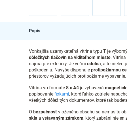
Popis
Vonkajšia uzamykateľná vitrína typu T je výborn
dôležitých tlačovín na viditeľnom mieste
. Vitrín
najmä pre exteriéry. Je veľmi
odolná
, a to nielen
poškodeniu.
Navyše disponuje
protipožiarnou ce
priestorov vyžadujúcich protipožiarne vybavenie.
Vitrína vo formáte
8 x
A4
je vybavená
magnetick
popisovanie
fixkami
, ktoré ľahko zotriete nasuc
všetkých dôležitých dokumentov, ktoré tak budete
O
bezpečnosť
vloženého obsahu sa nemusíte obá
skla
a
vstavaným zámkom
, ktorý zabráni nielen 