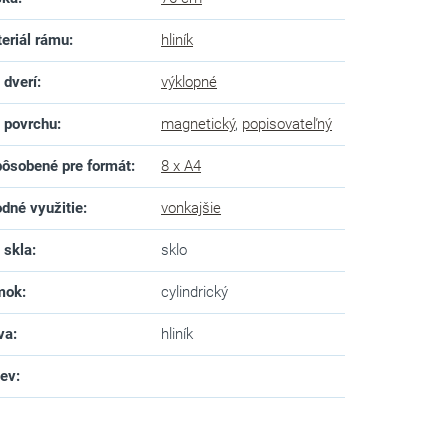
eriál rámu
:
hliník
 dverí
:
výklopné
 povrchu
:
magnetický
,
popisovateľný
ôsobené pre formát
:
8 x A4
dné využitie
:
vonkajšie
 skla
:
sklo
mok
:
cylindrický
va
:
hliník
zev
: