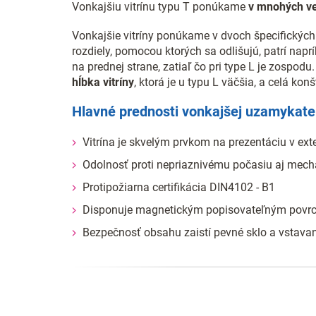
Vonkajšiu vitrínu typu T ponúkame
v mnohých ve
Vonkajšie vitríny ponúkame v dvoch špecifických v
rozdiely, pomocou ktorých sa odlišujú, patrí napr
na prednej strane, zatiaľ čo pri type L je zospo
hĺbka vitríny
, ktorá je u typu L väčšia, a celá k
Hlavné prednosti vonkajšej uzamykateľ
Vitrína je skvelým prvkom na prezentáciu v ext
Odolnosť proti nepriaznivému počasiu aj mec
Protipožiarna certifikácia DIN4102 - B1
Disponuje magnetickým popisovateľným pov
Bezpečnosť obsahu zaistí pevné sklo a vstav