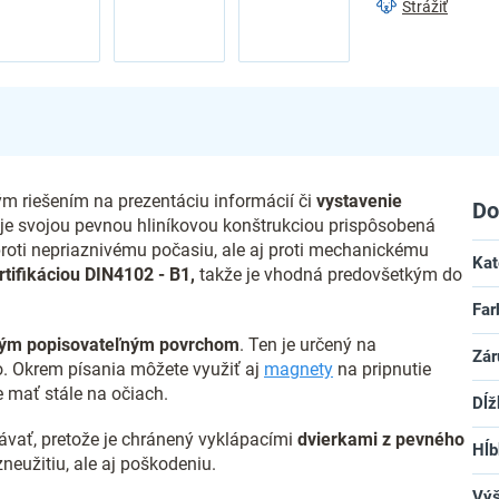
Strážiť
ým riešením na prezentáciu informácií či
vystavenie
Do
a je svojou pevnou hliníkovou konštrukciou prispôsobená
 proti nepriaznivému počasiu, ale aj proti mechanickému
Kat
rtifikáciou DIN4102 - B1,
takže je vhodná predovšetkým do
Far
ým popisovateľným povrchom
. Ten je určený na
Zár
ho. Okrem písania môžete využiť aj
magnety
na pripnutie
 mať stále na očiach.
Dĺž
vať, pretože je chránený vyklápacími
dvierkami z pevného
Hĺb
zneužitiu, ale aj poškodeniu.
Vý