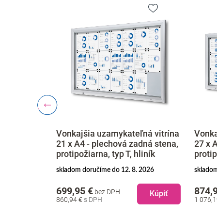
eľná vitrína
Vonkajšia uzamykateľná vitrína
Vonk
zadná stena,
27 x A4 - plechová zadná stena,
4 x 
 hliník
protipožiarna, typ T, hliník
proti
8. 2026
skladom doručíme do 12. 8. 2026
sklad
874,95 €
369
bez DPH
Kúpiť
Kúpiť
1 076,19 €
455,0