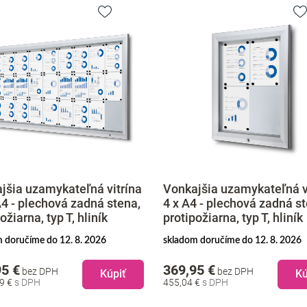
NOVINKA
ajšia uzamykateľná vitrína
A4 - plechová zadná stena,
Záhradný altánok Spoleto
požiarna, typ T, hliník
om doručíme do 12. 8. 2026
na objednávku doručíme do 6 me
,95 €
104,95 €
bez DPH
bez DPH
Kúpiť
4 €
129,09 €