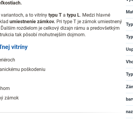
ľkostiach.
Mat
ariantoch, a to vitríny
typu T
a
typu L
. Medzi hlavné
íklad
umiestnenie zámkov.
Pri type T je zámok umiestnený
Typ
du. Ďalším rozdielom je celkový dizajn rámu a predovšetkým
onštrukcia tak pôsobí mohutnejším dojmom.
Typ
nej vitríny
Usp
eriéroch
Vho
hanickému poškodeniu
Typ
Zá
rchom
aný zámok
bar
na