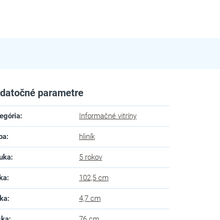
datočné parametre
egória
:
Informačné vitríny
ba
:
hliník
uka
:
5 rokov
ka
:
102,5 cm
ka
:
4,7 cm
ška
:
76 cm