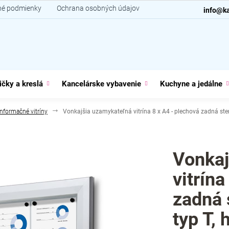
é podmienky
Ochrana osobných údajov
Kontakt
info@ka
ičky a kreslá
Kancelárske vybavenie
Kuchyne a jedálne
Informačné vitríny
Vonkajšia uzamykateľná vitrína 8 x A4 - plechová zadná stena
Vonkaj
vitrína
zadná 
typ T, 