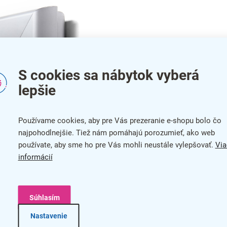
S cookies sa nábytok vyberá
lepšie
Používame cookies, aby pre Vás prezeranie e-shopu bolo čo
najpohodlnejšie. Tiež nám pomáhajú porozumieť, ako web
používate, aby sme ho pre Vás mohli neustále vylepšovať.
Via
informácií
eľmi odolný a spoľahlivo tak ochráni prezentovaný obsah.
Súhlasím
Nastavenie