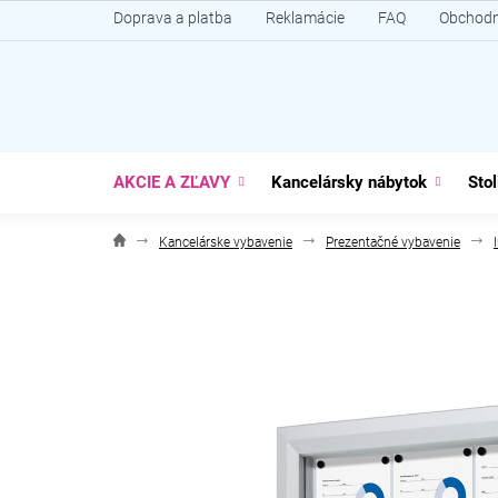
Prejsť
Doprava a platba
Reklamácie
FAQ
Obchodn
na
obsah
AKCIE A ZĽAVY
Kancelársky nábytok
Stol
Kancelárske vybavenie
Prezentačné vybavenie