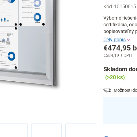
Kód:
10150615
Výborné riešeni
certifikácia, o
popisovateľný 
€474,95 
€584,19
Jednotková
cena:
Skladom dor
(>20 ks)
Možnosti do