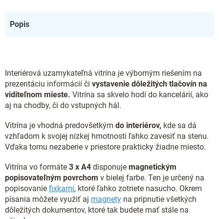
Popis
Interiérová uzamykateľná vitrína je výborným riešením na
prezentáciu informácií či
vystavenie dôležitých tlačovín na
viditeľnom mieste.
Vitrína sa skvelo hodí do kancelárií, ako
aj na chodby, či do vstupných hál.
Vitrína je vhodná predovšetkým
do interiérov,
kde sa dá
vzhľadom k svojej nízkej hmotnosti ľahko zavesiť na stenu.
Vďaka tomu nezaberie v priestore prakticky žiadne miesto.
Vitrína vo formáte
3 x A4
disponuje
magnetickým
popisovateľným povrchom
v bielej farbe. Ten je určený na
popisovanie
fixkami
, ktoré ľahko zotriete nasucho. Okrem
písania môžete využiť aj
magnety
na pripnutie všetkých
dôležitých dokumentov, ktoré tak budete mať stále na