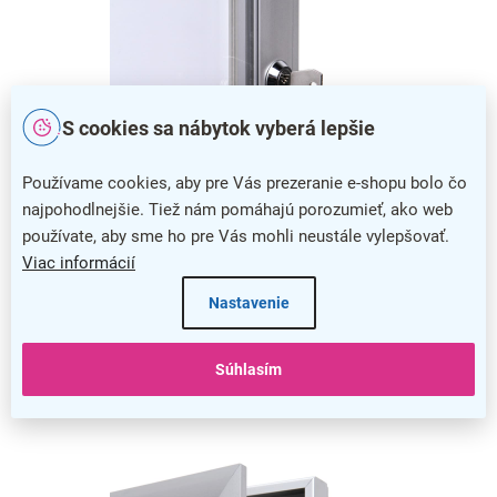
S cookies sa nábytok vyberá lepšie
Používame cookies, aby pre Vás prezeranie e-shopu bolo čo
najpohodlnejšie. Tiež nám pomáhajú porozumieť, ako web
používate, aby sme ho pre Vás mohli neustále vylepšovať.
Zabezpečenie vitríny
Viac informácií
Vitrínu môžete bezpečne uzamknúť pomocou
otočného
Nastavenie
zámku,
takže sa nemusíte obávať otvorenia či zneužitia
cudzou osobou.
Súhlasím