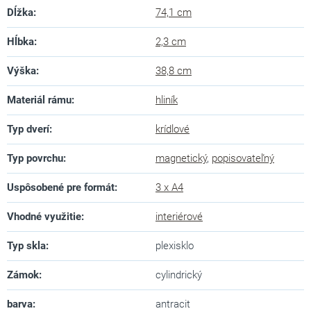
Dĺžka
:
74,1 cm
Hĺbka
:
2,3 cm
Výška
:
38,8 cm
Materiál rámu
:
hliník
Typ dverí
:
krídlové
Typ povrchu
:
magnetický
,
popisovateľný
Uspôsobené pre formát
:
3 x A4
Vhodné využitie
:
interiérové
Typ skla
:
plexisklo
Zámok
:
cylindrický
barva
:
antracit