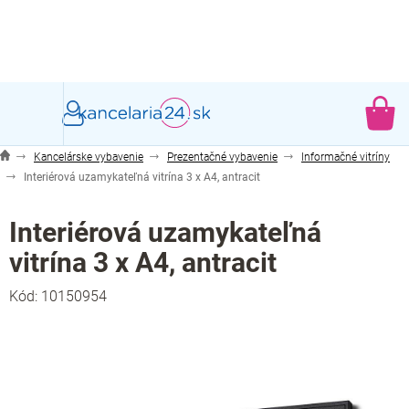
Prejsť
na
obsah
NÁ
KO
Kancelárske vybavenie
Prezentačné vybavenie
Informačné vitríny
Interiérová uzamykateľná vitrína 3 x A4, antracit
Interiérová uzamykateľná
vitrína 3 x A4, antracit
Kód:
10150954