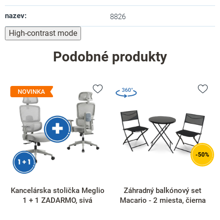
nazev
:
8826
High-contrast mode
Podobné produkty
NOVINKA
-50%
Kancelárska stolička Meglio
Záhradný balkónový set
1 + 1 ZADARMO, sivá
Macario - 2 miesta, čierna