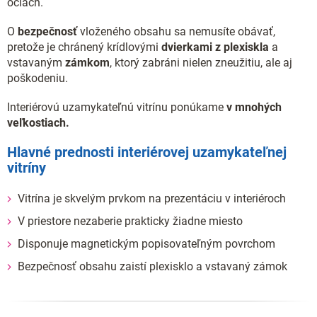
očiach.
O
bezpečnosť
vloženého obsahu sa nemusíte obávať,
pretože je chránený krídlovými
dvierkami z plexiskla
a
vstavaným
zámkom
, ktorý zabráni nielen zneužitiu, ale aj
poškodeniu.
Interiérovú uzamykateľnú vitrínu ponúkame
v mnohých
veľkostiach.
Hlavné prednosti interiérovej uzamykateľnej
vitríny
Vitrína je skvelým prvkom na prezentáciu v interiéroch
V priestore nezaberie prakticky žiadne miesto
Disponuje magnetickým popisovateľným povrchom
Bezpečnosť obsahu zaistí plexisklo a vstavaný zámok