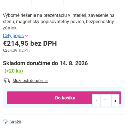
Výborné riešenie na prezentáciu v interiéri, zavesenie na
stenu, magnetický popisovateľný povrch, bezpečnostný
zámok
€214,95 bez DPH
€264,39
Jednotková
cena:
Skladom doručíme do 14. 8. 2026
(>20 ks)
Možnosti doručenia
Do košíka
Strážiť