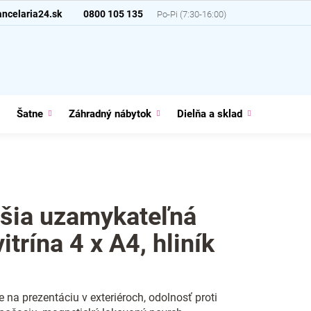
ncelaria24.sk
0800 105 135
Šatne
Záhradný nábytok
Dielňa a sklad
Domácno
šia uzamykateľná
trína 4 x A4, hliník
e na prezentáciu v exteriéroch, odolnosť proti