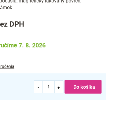
počasiu, magnetický lakovaný povrch,
zámok
bez DPH
učíme 7. 8. 2026
ručenia
Do košíka