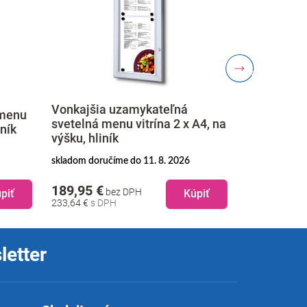
Vonkajšia uzamykateľná
 menu
Uzamykateľ
svetelná menu vitrína 2 x A4, na
iník
A4, hliník
výšku, hliník
skladom doručíme do 11. 8. 2026
na objednávku
189,95 €
409,95 €
bez DPH
b
piť
Kúpiť
233,64 €
504,24 €
letter