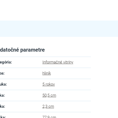
datočné parametre
egória
:
Informačné vitríny
ba
:
hliník
uka
:
5 rokov
ka
:
50,5 cm
ka
:
2,3 cm
ška
:
77,9 cm