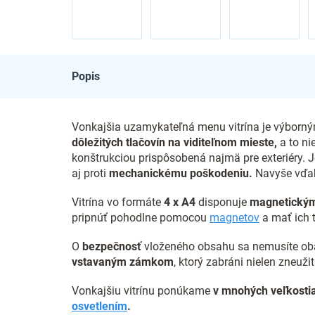
Popis
Vonkajšia uzamykateľná menu vitrína je výborným
dôležitých tlačovín na viditeľnom mieste,
a to ni
konštrukciou prispôsobená najmä pre exteriéry. 
aj proti
mechanickému poškodeniu.
Navyše vďak
Vitrína vo formáte
4 x
A4
disponuje
magnetický
pripnúť pohodlne pomocou
magnetov
a mať ich 
O
bezpečnosť
vloženého obsahu sa nemusíte obá
vstavaným zámkom
, ktorý zabráni nielen zneužit
Vonkajšiu vitrínu ponúkame
v mnohých veľkosti
osvetlením
.