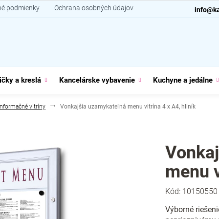
é podmienky
Ochrana osobných údajov
Kontakt
info@ka
ičky a kreslá
Kancelárske vybavenie
Kuchyne a jedálne
Informačné vitríny
Vonkajšia uzamykateľná menu vitrína 4 x A4, hliník
Vonkaj
menu vi
Kód:
10150550
Výborné riešeni