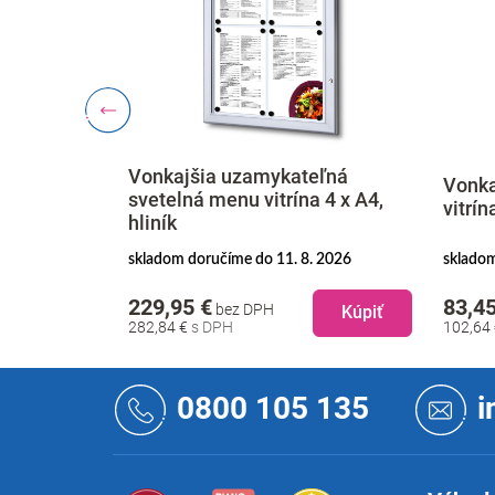
Vonkajšia uzamykateľná
eľná menu
Vonka
svetelná menu vitrína 4 x A4,
u, hliník
vitrín
hliník
. 2026
skladom doručíme do 11. 8. 2026
skladom
229,95 €
83,45
bez DPH
Kúpiť
Kúpiť
282,84 €
102,64
Z
á
0800 105 135
i
p
ä
t