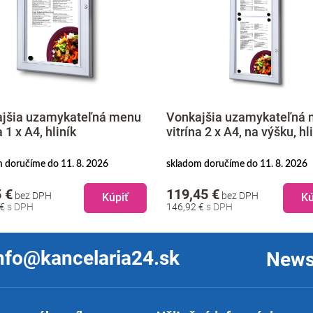
jšia uzamykateľná menu
Vonkajšia uzamykateľná
a 1 x A4, hliník
vitrína 2 x A4, na výšku, hl
 doručíme do 11. 8. 2026
skladom doručíme do 11. 8. 2026
 €
119,45 €
bez DPH
bez DPH
Kúpiť
Kú
 €
146,92 €
nfo@kancelaria24.sk
News