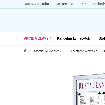
Prejsť
Doprava a platba
Reklamácie
FAQ
Obchodn
na
obsah
AKCIE A ZĽAVY
Kancelársky nábytok
Stol
Kancelárske vybavenie
Prezentačné vybavenie