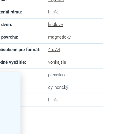
eriál rámu
:
hliník
 dverí
:
krídlové
 povrchu
:
magnetický
ôsobené pre formát
:
4 x A4
dné využitie
:
vonkajšie
 skla
:
plexisklo
mok
:
cylindrický
va
:
hliník
zev
: