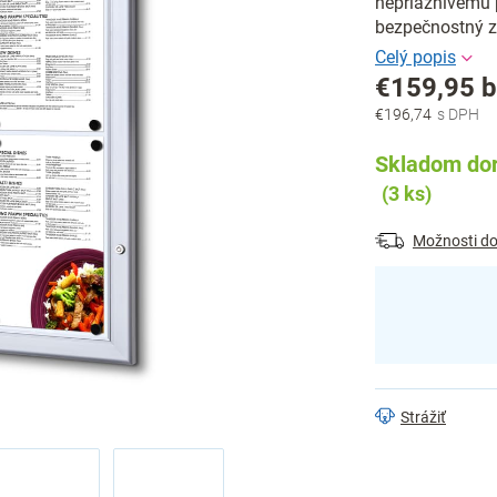
nepriaznivému 
bezpečnostný 
€159,95 
€196,74
Jednotková
cena:
Skladom dor
(3 ks)
Možnosti do
Strážiť