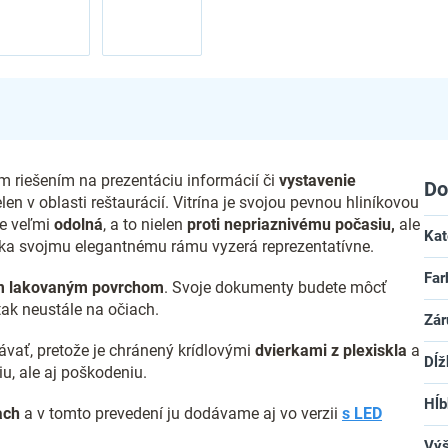
 riešením na prezentáciu informácií či
vystavenie
Do
elen v oblasti reštaurácií. Vitrína je svojou pevnou hliníkovou
Je veľmi
odolná
, a to nielen
proti nepriaznivému počasiu,
ale
Kat
a svojmu elegantnému rámu vyzerá reprezentatívne.
Far
m lakovaným povrchom
. Svoje dokumenty budete môcť
tak neustále na očiach.
Zár
vať, pretože je chránený krídlovými
dvierkami z plexiskla
a
Dĺž
iu, ale aj poškodeniu.
Hĺb
ach
a v tomto prevedení ju dodávame aj vo verzii
s LED
Vý