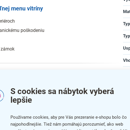
nej menu vitríny
Mat
eriéroch
Typ
hanickému poškodeniu
Typ
Usp
ý zámok
Vho
Typ
Zá
S cookies sa nábytok vyberá
bar
lepšie
na
Používame cookies, aby pre Vás prezeranie e-shopu bolo čo
najpohodlnejšie. Tiež nám pomáhajú porozumieť, ako web