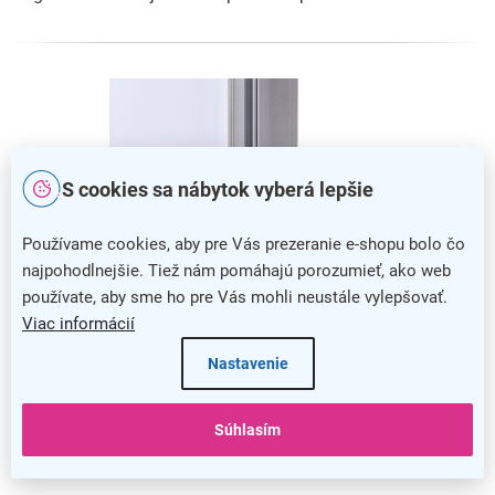
S cookies sa nábytok vyberá lepšie
Používame cookies, aby pre Vás prezeranie e-shopu bolo čo
najpohodlnejšie. Tiež nám pomáhajú porozumieť, ako web
používate, aby sme ho pre Vás mohli neustále vylepšovať.
Viac informácií
Zabezpečenie vitríny
Nastavenie
Vitrínu môžete bezpečne uzamknúť pomocou
otočného
Súhlasím
zámku,
takže sa nemusíte obávať otvorenia či zneužitia
cudzou osobou.