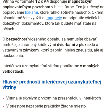
Vitrína vo formáte
12 x A4
disponuje
magnetickým
popisovateľným povrchom
v bielej farbe. Ten je určený na
popisovanie
fixkami
, ktoré ľahko zotriete nasucho. Okrem
písania môžete využiť aj
magnety
na pripnutie všetkých
dôležitých dokumentov, ktoré tak budete mať stále na
očiach.
O
bezpečnosť
vloženého obsahu sa nemusíte obávať,
pretože je chránený krídlovými
dvierkami z plexiskla
a
vstavaným
zámkom
, ktorý zabráni nielen zneužitiu, ale aj
poškodeniu.
Interiérovú uzamykateľnú vitrínu ponúkame
v mnohých
veľkostiach.
Hlavné prednosti interiérovej uzamykateľnej
vitríny
Vitrína je skvelým prvkom na prezentáciu v interiéroch
V priestore nezaberie prakticky žiadne miesto