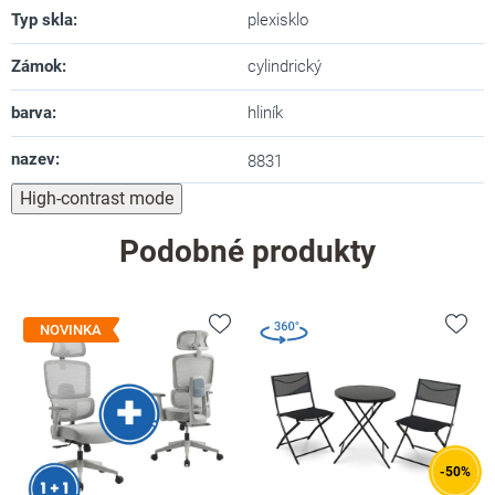
Typ skla
:
plexisklo
Zámok
:
cylindrický
barva
:
hliník
nazev
:
8831
High-contrast mode
Podobné produkty
NOVINKA
-50%