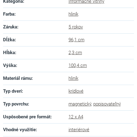
Kategória
:
Informačné vitríny
Farba
:
hliník
Záruka
:
5 rokov
Dĺžka
:
96,1 cm
Hĺbka
:
2,3 cm
Výška
:
100,4 cm
Materiál rámu
:
hliník
Typ dverí
:
krídlové
Typ povrchu
:
magnetický
,
popisovateľný
Uspôsobené pre formát
:
12 x A4
Vhodné využitie
:
interiérové