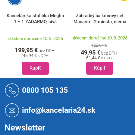
Kancelárska stolička Meglio
Záhradný balkónový set
1 + 1 ZADARMO, sivá
Macario - 2 miesta, čierna
skladom doručíme 10. 8. 2026
skladom doručíme 10. 8. 2026
122,94 €
199,95 €
bez DPH
49,95 €
bez DPH
245,94 €
61,44 €
Kúpiť
Kúpiť
Z
á
0800 105 135
p
ä
t
info@kancelaria24.sk
i
e
Newsletter