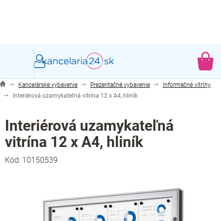
Prejsť
na
obsah
NÁ
KO
Kancelárske vybavenie
Prezentačné vybavenie
Informačné vitríny
Interiérová uzamykateľná vitrína 12 x A4, hliník
Interiérová uzamykateľná
vitrína 12 x A4, hliník
Kód:
10150539