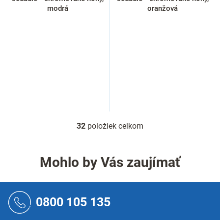
modrá
oranžová
32
položiek celkom
O
v
l
á
Mohlo by Vás zaujímať
d
a
c
Z
i
á
0800 105 135
e
p
p
ä