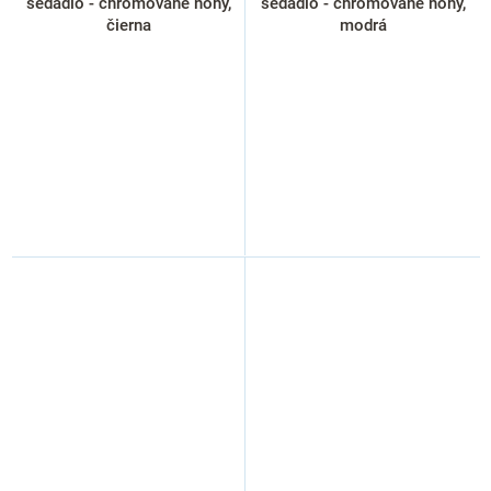
sedadlo - chrómované nohy,
sedadlo - chrómované nohy,
čierna
modrá