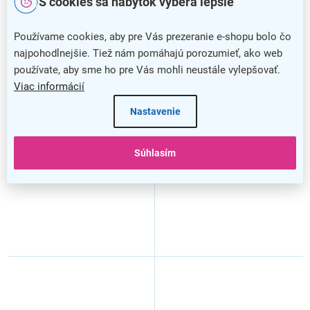
S cookies sa nábytok vyberá lepšie
Používame cookies, aby pre Vás prezeranie e-shopu bolo čo
najpohodlnejšie. Tiež nám pomáhajú porozumieť, ako web
používate, aby sme ho pre Vás mohli neustále vylepšovať.
Kožená lavica ISO, 4-
Kožená lavica ISO, 4-
Viac informácií
sedadlo - čierne nohy, čierna
sedadlo - chrómované nohy,
béžová
Nastavenie
Súhlasím