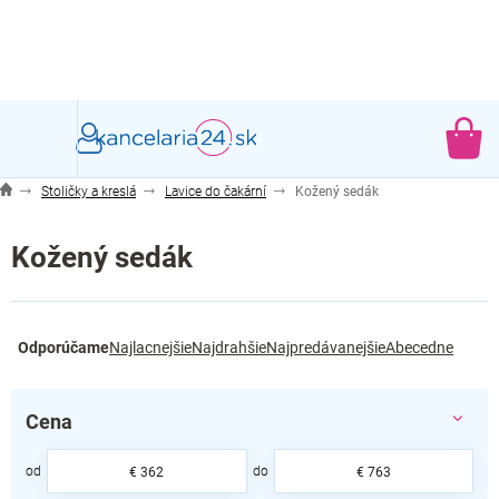
Prejsť
na
obsah
NÁ
KO
Stoličky a kreslá
Lavice do čakární
Kožený sedák
Kožený sedák
R
Odporúčame
Najlacnejšie
Najdrahšie
Najpredávanejšie
Abecedne
a
d
e
Cena
n
i
e
€
362
€
763