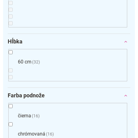
Hĺbka
60 cm
32
Farba podnože
čierna
16
chrómovaná
16