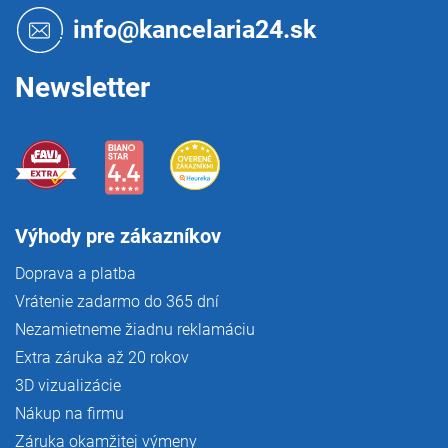
r
t
info@kancelaria24.sk
v
i
k
e
y
Newsletter
v
ý
p
i
s
u
Výhody pre zákazníkov
Doprava a platba
Vrátenie zadarmo do 365 dní
Nezamietneme žiadnu reklamáciu
Extra záruka až 20 rokov
3D vizualizácie
Nákup na firmu
Záruka okamžitej výmeny