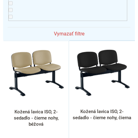
Vymazať filtre
V
ý
p
i
s
p
r
o
d
u
k
Kožená lavica ISO, 2-
Kožená lavica ISO, 2-
t
sedadlo - čierne nohy, čierna
sedadlo - čierne nohy,
o
béžová
v