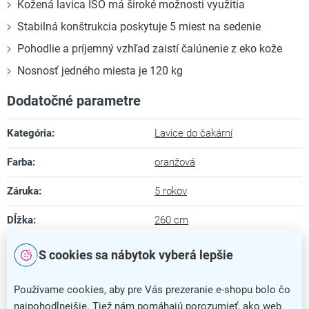
Kožená lavica ISO má široké možnosti využitia
Stabilná konštrukcia poskytuje 5 miest na sedenie
Pohodlie a príjemný vzhľad zaistí čalúnenie z eko kože
Nosnosť jedného miesta je 120 kg
Dodatočné parametre
Kategória
:
Lavice do čakární
Farba
:
oranžová
Záruka
:
5 rokov
Dĺžka
:
260 cm
Hĺbka
:
60 cm
S cookies sa nábytok vyberá lepšie
Výška
:
81 cm
Používame cookies, aby pre Vás prezeranie e-shopu bolo čo
najpohodlnejšie. Tiež nám pomáhajú porozumieť, ako web
Farba podnože
:
chrómovaná