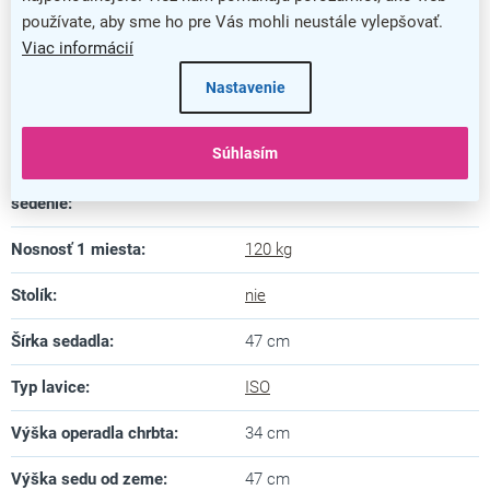
používate, aby sme ho pre Vás mohli neustále vylepšovať.
Hĺbka sedadla
:
43 cm
Viac informácií
Nastavenie
Materiál konštrukcie
:
kov
Materiál sedadla
:
koža
Súhlasím
Maximálny počet miest na
5
sedenie
:
Nosnosť 1 miesta
:
120 kg
Stolík
:
nie
Šírka sedadla
:
47 cm
Typ lavice
:
ISO
Výška operadla chrbta
:
34 cm
Výška sedu od zeme
:
47 cm