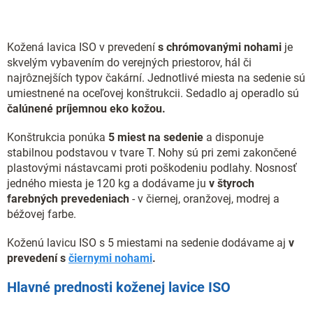
Kožená lavica ISO v prevedení
s chrómovanými nohami
je
skvelým vybavením do verejných priestorov, hál či
najrôznejších typov čakární. Jednotlivé miesta na sedenie sú
umiestnené na oceľovej konštrukcii. Sedadlo aj operadlo sú
čalúnené príjemnou eko kožou.
Konštrukcia ponúka
5 miest na sedenie
a disponuje
stabilnou podstavou v tvare T. Nohy sú pri zemi zakončené
plastovými nástavcami proti poškodeniu podlahy. Nosnosť
jedného miesta je 120 kg a dodávame ju
v štyroch
farebných prevedeniach
- v
čiernej, oranžovej, modrej a
béžovej farbe.
Koženú lavicu ISO s 5 miestami na sedenie dodávame aj
v
prevedení s
čiernymi nohami
.
Hlavné prednosti koženej lavice ISO