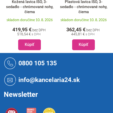
Kožená lavica ISO, 3-
Plastová lavica ISO, 3-
sedadlo - chrómované nohy,
sedadlo - chrómované nohy,
čierna
čierna
skladom doručíme 10. 8. 2026
skladom doručíme 10. 8. 2026
419,95 €
362,45 €
bez DPH
bez DPH
516,54 €
445,81 €
Kúpiť
Kúpiť
Z
á
0800 105 135
p
ä
t
info@kancelaria24.sk
i
e
Newsletter