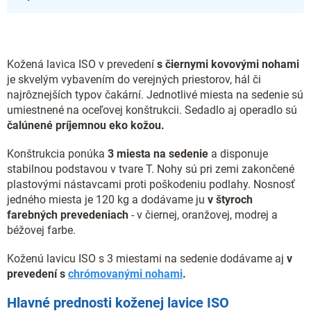
Kožená lavica ISO v prevedení
s čiernymi kovovými nohami
je skvelým vybavením do verejných priestorov, hál či
najrôznejších typov čakární. Jednotlivé miesta na sedenie sú
umiestnené na oceľovej konštrukcii. Sedadlo aj operadlo sú
čalúnené príjemnou eko kožou.
Konštrukcia ponúka
3 miesta na sedenie
a disponuje
stabilnou podstavou v tvare T. Nohy sú pri zemi zakončené
plastovými nástavcami proti poškodeniu podlahy. Nosnosť
jedného miesta je 120 kg a dodávame ju
v štyroch
farebných prevedeniach
- v
čiernej, oranžovej, modrej a
béžovej farbe.
Koženú lavicu ISO s 3 miestami na sedenie dodávame aj
v
prevedení s
chrómovanými nohami
.
Hlavné prednosti koženej lavice ISO