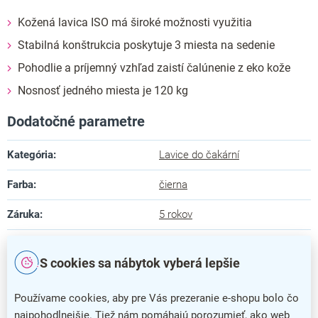
Kožená lavica ISO má široké možnosti využitia
Stabilná konštrukcia poskytuje 3 miesta na sedenie
Pohodlie a príjemný vzhľad zaistí čalúnenie z eko kože
Nosnosť jedného miesta je 120 kg
Dodatočné parametre
Kategória
:
Lavice do čakární
Farba
:
čierna
Záruka
:
5 rokov
Dĺžka
:
156 cm
S cookies sa nábytok vyberá lepšie
Hĺbka
:
60 cm
Používame cookies, aby pre Vás prezeranie e-shopu bolo čo
Výška
:
81 cm
najpohodlnejšie. Tiež nám pomáhajú porozumieť, ako web