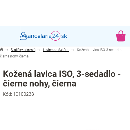
Prejsť
na
obsah
NÁ
KO
Stoličky a kreslá
Lavice do čakární
Kožená lavica ISO, 3-sedadlo -
čierne nohy, čierna
Kožená lavica ISO, 3-sedadlo -
čierne nohy, čierna
Kód:
10100238