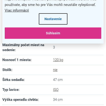
používate, aby sme ho pre Vás mohli neustále vylepšovať.
Farba podnože
:
čierna
Viac informácií
Hĺbka sedadla
:
43 cm
Nastavenie
Materiál konštrukcie
:
kov
Súhlasím
Materiál sedadla
:
koža
Maximálny počet miest na
3
sedenie
:
Nosnosť 1 miesta
:
120 kg
Stolík
:
nie
Šírka sedadla
:
47 cm
Typ lavice
:
ISO
Výška operadla chrbta
:
34 cm