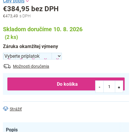
€384,95
bez DPH
€473,49
Jednotková
cena:
Skladom doručíme 10. 8. 2026
(2 ks)
Záruka okamžitej výmeny
Možnosti doručenia
Do košíka
Strážiť
Popis