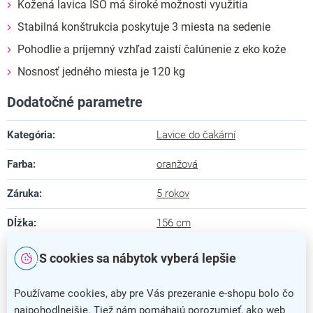
Kožená lavica ISO má široké možnosti využitia
Stabilná konštrukcia poskytuje 3 miesta na sedenie
Pohodlie a príjemný vzhľad zaistí čalúnenie z eko kože
Nosnosť jedného miesta je 120 kg
Dodatočné parametre
Kategória
:
Lavice do čakární
Farba
:
oranžová
Záruka
:
5 rokov
Dĺžka
:
156 cm
Hĺbka
:
60 cm
S cookies sa nábytok vyberá lepšie
Výška
:
81 cm
Používame cookies, aby pre Vás prezeranie e-shopu bolo čo
najpohodlnejšie. Tiež nám pomáhajú porozumieť, ako web
Farba podnože
:
chrómovaná