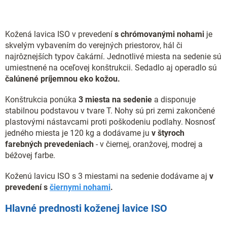
Kožená lavica ISO v prevedení
s chrómovanými nohami
je
skvelým vybavením do verejných priestorov, hál či
najrôznejších typov čakární. Jednotlivé miesta na sedenie sú
umiestnené na oceľovej konštrukcii. Sedadlo aj operadlo sú
čalúnené príjemnou eko kožou.
Konštrukcia ponúka
3 miesta na sedenie
a disponuje
stabilnou podstavou v tvare T. Nohy sú pri zemi zakončené
plastovými nástavcami proti poškodeniu podlahy. Nosnosť
jedného miesta je 120 kg a dodávame ju
v štyroch
farebných prevedeniach
- v
čiernej, oranžovej, modrej a
béžovej farbe.
Koženú lavicu ISO s 3 miestami na sedenie dodávame aj
v
prevedení s
čiernymi nohami
.
Hlavné prednosti koženej lavice ISO