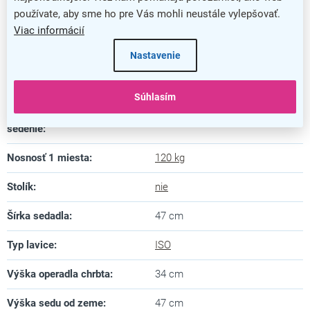
používate, aby sme ho pre Vás mohli neustále vylepšovať.
Hĺbka sedadla
:
43 cm
Viac informácií
Nastavenie
Materiál konštrukcie
:
kov
Materiál sedadla
:
koža
Súhlasím
Maximálny počet miest na
3
sedenie
:
Nosnosť 1 miesta
:
120 kg
Stolík
:
nie
Šírka sedadla
:
47 cm
Typ lavice
:
ISO
Výška operadla chrbta
:
34 cm
Výška sedu od zeme
:
47 cm