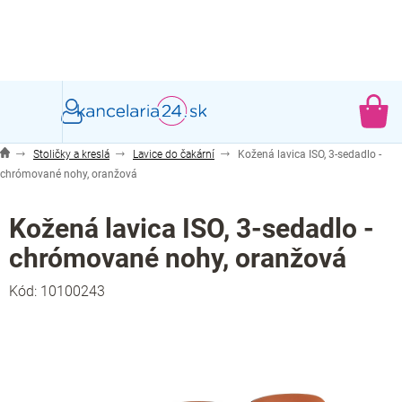
Prejsť
na
obsah
NÁ
KO
Stoličky a kreslá
Lavice do čakární
Kožená lavica ISO, 3-sedadlo -
chrómované nohy, oranžová
Kožená lavica ISO, 3-sedadlo -
chrómované nohy, oranžová
Kód:
10100243