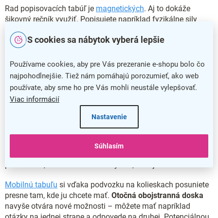
Rad popisovacích tabúľ je
magnetických
. Aj to dokáže
šikovný rečník využiť. Popisujete napríklad fyzikálne sily
medzi časticami alebo zmenu polohy na mape? Posúvanie
S cookies sa nábytok vyberá lepšie
magnetu
je určite elegantnejšie než neustále prekresľovanie
bodiek.
Používame cookies, aby pre Vás prezeranie e-shopu bolo čo
Závesnú, alebo mobilnú?
najpohodlnejšie. Tiež nám pomáhajú porozumieť, ako web
používate, aby sme ho pre Vás mohli neustále vylepšovať.
Vedľa závesných (nástenných) tabúľ ponúkame aj tabule
Viac informácií
mobilné. Ako to už býva, oboje má svoje pre a proti, takže
zvážte, ktorá možnosť je ideálna práve pre vás.
Nastavenie
Závesná tabuľa
v miestnosti
nezaberie prakticky žiadny
priestor
, je stabilnejšia a vzhľadom k jednoduchšej
Súhlasím
konštrukcii spravidla aj lacnejšia. Nie je však ľahké ju
premiestniť, takže si dobre rozmyslite, kam ju zavesíte.
Mobilnú tabuľu
si vďaka podvozku na kolieskach posuniete
presne tam, kde ju chcete mať.
Otočná obojstranná doska
navyše otvára nové možnosti – môžete mať napríklad
otázky na jednej strane a odpovede na druhej. Potenciálnou