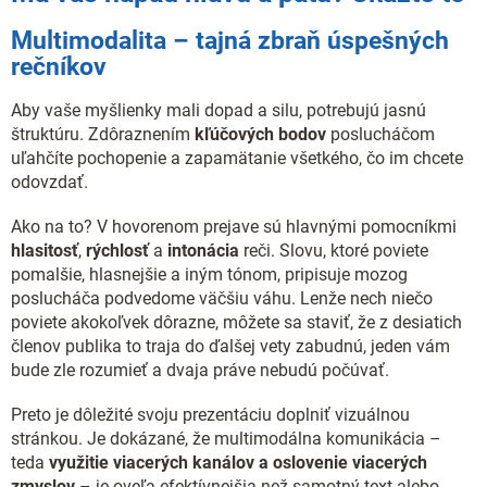
Multimodalita – tajná zbraň úspešných
rečníkov
Aby vaše myšlienky mali dopad a silu, potrebujú jasnú
štruktúru. Zdôraznením
kľúčových bodov
poslucháčom
uľahčíte pochopenie a zapamätanie všetkého, čo im chcete
odovzdať.
Ako na to? V hovorenom prejave sú hlavnými pomocníkmi
hlasitosť
,
rýchlosť
a
intonácia
reči. Slovu, ktoré poviete
pomalšie, hlasnejšie a iným tónom, pripisuje mozog
poslucháča podvedome väčšiu váhu. Lenže nech niečo
poviete akokoľvek dôrazne, môžete sa staviť, že z desiatich
členov publika to traja do ďalšej vety zabudnú, jeden vám
bude zle rozumieť a dvaja práve nebudú počúvať.
Preto je dôležité svoju prezentáciu doplniť vizuálnou
stránkou. Je dokázané, že multimodálna komunikácia –
teda
využitie viacerých kanálov a oslovenie viacerých
zmyslov
– je oveľa efektívnejšia než samotný text alebo