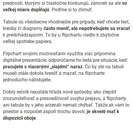
prednosti, ktorými si čiastočne konkurujú, zároveň sa ale
vo
veľkej miere dopĺňajú
. Poďme si to zhrnúť.
Tabule sú všeobecne vhodnejšie pre prípady, keď chcete text,
kresby či diagramy
často meniť, ale nepotrebujete sa vracať
k predchádzajúcim. To by u flipchartu viedlo k zbytočne
veľkej spotrebe papiera.
Flipchart svojimi možnosťami využitia viac pripomína
digitálne prezentácie, odporúčame ho teda pre situácie, keď
pracujete s viacerými „slajdmi“ naraz
. Čo by ste na tabuli
museli stále dokola kresliť a mazať, na flipcharte
jednoducho nalistujete.
Dobrý rečník neustále hľadá nové spôsoby, ako zlepšiť
zrozumiteľnosť a presvedčivosť svojho prejavu, a flipcharty
ani tabule by v jeho arzenáli nemali chýbať. Takže ak vám to
priestor a rozpočet aspoň trochu dovolí,
je skvelé mať k
dispozícii oboje
.