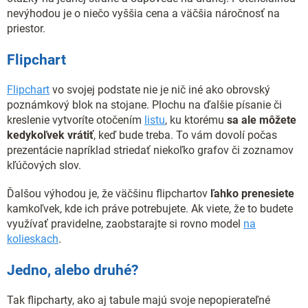
nevýhodou je o niečo vyššia cena a väčšia náročnosť na
priestor.
Flipchart
Flipchart
vo svojej podstate nie je nič iné ako obrovský
poznámkový blok na stojane. Plochu na ďalšie písanie či
kreslenie vytvoríte otočením
listu
, ku ktorému
sa ale môžete
kedykoľvek vrátiť
, keď bude treba. To vám dovolí počas
prezentácie napríklad striedať niekoľko grafov či zoznamov
kľúčových slov.
Ďalšou výhodou je, že väčšinu flipchartov
ľahko prenesiete
kamkoľvek, kde ich práve potrebujete. Ak viete, že to budete
využívať pravidelne, zaobstarajte si rovno model
na
kolieskach
.
Jedno, alebo druhé?
Tak flipcharty, ako aj tabule majú svoje nepopierateľné