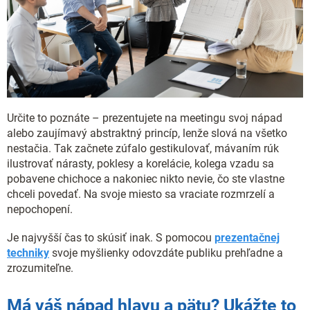
Určite to poznáte – prezentujete na meetingu svoj nápad
alebo zaujímavý abstraktný princíp, lenže slová na všetko
nestačia. Tak začnete zúfalo gestikulovať, mávaním rúk
ilustrovať nárasty, poklesy a korelácie, kolega vzadu sa
pobavene chichoce a nakoniec nikto nevie, čo ste vlastne
chceli povedať. Na svoje miesto sa vraciate rozmrzelí a
nepochopení.
Je najvyšší čas to skúsiť inak. S pomocou
prezentačnej
techniky
svoje myšlienky odovzdáte publiku prehľadne a
zrozumiteľne.
Má váš nápad hlavu a pätu? Ukážte to