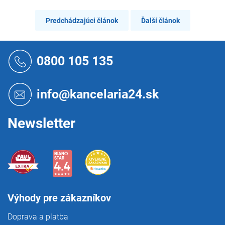
Predchádzajúci článok
Ďalší článok
Z
á
0800 105 135
p
ä
t
info@kancelaria24.sk
i
e
Newsletter
Výhody pre zákazníkov
Doprava a platba