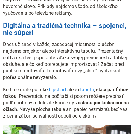
hovorené slovo. Príklady nájdeme všade, od školského
vyučovania po televízne reklamy.
Digitálna a tradičná technika – spojenci,
nie súperi
Dnes už snáď v každej zasadacej miestnosti a učebni
nájdeme projektor alebo interaktívnu tabuľu. Prezentačný
softvér sa teší popularite vďaka svojej prenosnosti a ľahkej
obsluhe, ale čo keď potrebujete improvizovať? Začať pred
publikom datľovať a formátovať nový „slajd“ by dvakrát
profesionálne nevyzeralo.
Keď ale máte po ruke
flipchart
alebo
tabuľu
,
stačí pár ťahov
fixkou
. Prezentáciu na počítači si potom môžete prepínať
podľa potreby a dôležité koncepty
zostanú poslucháčom na
očiach
. Navyše plocha tabule ani papier nezmiznú, keď vás
zrovna zákon schválnosti odpojí od elektriny.