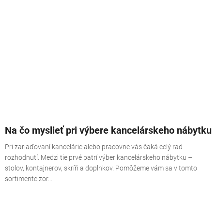
Na čo myslieť pri výbere kancelárskeho nábytku
Pri zariaďovaní kancelárie alebo pracovne vás čaká celý rad
rozhodnutí. Medzi tie prvé patrí výber kancelárskeho nábytku –
stolov, kontajnerov, skríň a doplnkov. Pomôžeme vám sa v tomto
sortimente zor...