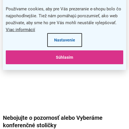
Garáž, dielňa, sklad. Čo im nesmie chýbať?
Používame cookies, aby pre Vás prezeranie e-shopu bolo čo
najpohodlnejšie. Tiež nám pomáhajú porozumieť, ako web
Či už ste profesionálny remeselník, alebo zapálený domáci majster,
používate, aby sme ho pre Vás mohli neustále vylepšovať.
zaslúžite si na svoju prácu bezpečné a dobre vybavené prostredie.
Viac informácií
Aké náradie nesmie chýbať práve vo vašej dielni, viete samozrejme n...
Nastavenie
Súhlasím
Nebojujte o pozornosť alebo Vyberáme
konferenčné stoličky