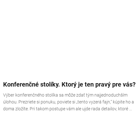
Konferenčné stolíky. Ktorý je ten pravý pre vás?
Výber konferenčného stolíka sa môže zdať tým najjednoduchším
úlohou. Prezriete si ponuku, poviete si „tento vyzerá fajn,“ kúpite ho a
doma zložíte. Pri takom postupe vám ale ujde rada detailov, ktoré ...