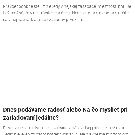
Pravdepodobne ste už niekedy v nejakej zasadacej miestnosti boli. Je
tiež možné, že v nej trávite veľa času. Nech je to tak, alebo tak, určite
sa v nej nachádzal jeden zásadný prvok – s...
Dnes podávame radosť alebo Na čo myslieť pri
zariaďovaní jedálne?
Povedzme si to otvorene – väčšina z nás radšej jedlo zje, než uvarí.
Jedlo nie je len zdrojom potrebných živín, ale hlavne má byť zdrojom