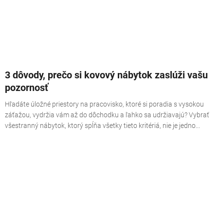
3 dôvody, prečo si kovový nábytok zaslúži vašu
pozornosť
Hľadáte úložné priestory na pracovisko, ktoré si poradia s vysokou
záťažou, vydržia vám až do dôchodku a ľahko sa udržiavajú? Vybrať
všestranný nábytok, ktorý spĺňa všetky tieto kritériá, nie je jedno...