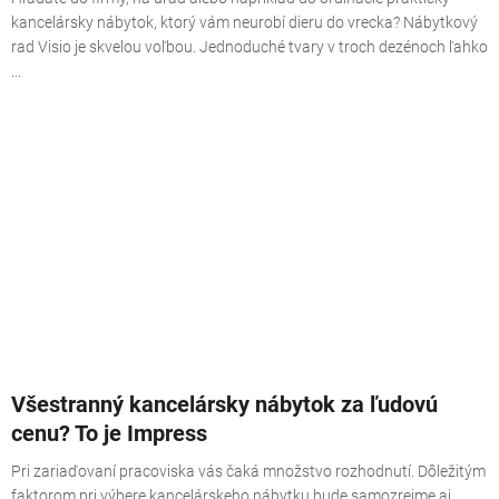
kancelársky nábytok, ktorý vám neurobí dieru do vrecka? Nábytkový
rad Visio je skvelou voľbou. Jednoduché tvary v troch dezénoch ľahko
...
Všestranný kancelársky nábytok za ľudovú
cenu? To je Impress
Pri zariaďovaní pracoviska vás čaká množstvo rozhodnutí. Dôležitým
faktorom pri výbere kancelárskeho nábytku bude samozrejme aj