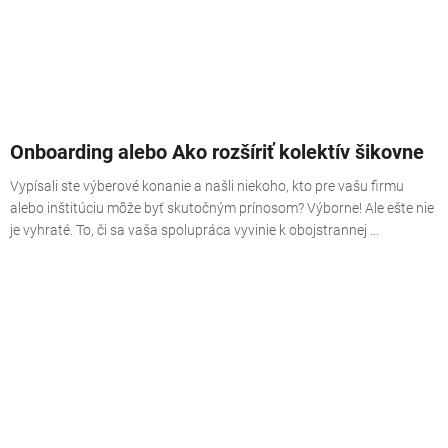
Onboarding alebo Ako rozšíriť kolektív šikovne
Vypísali ste výberové konanie a našli niekoho, kto pre vašu firmu
alebo inštitúciu môže byť skutočným prínosom? Výborne! Ale ešte nie
je vyhraté. To, či sa vaša spolupráca vyvinie k obojstrannej ...