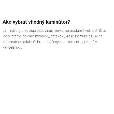
Ako vybrať vhodný laminátor?
Laminátory predlžujú tlačovinám niekoľkonásobne životnosť. Či už
ide o interné pokyny, menovky, detské výkresy, inštrukcie BOZP či
informačné cedule. Ochrana tlačených dokumentov je totiž v
kancelársk...