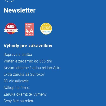
v
e
k
Newsletter
y
v
ý
p
i
s
u
Výhody pre zákazníkov
Doprava a platba
Vrátenie zadarmo do 365 dní
Nezamietneme žiadnu reklamáciu
Extra záruka až 20 rokov
3D vizualizácie
Nákup na firmu
Záruka okamžitej výmeny
Ceny šité na mieru