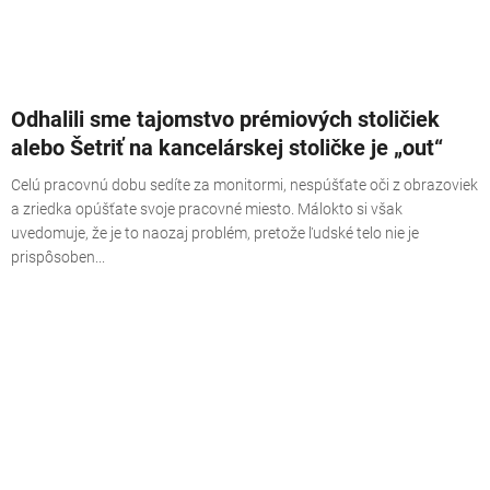
Odhalili sme tajomstvo prémiových stoličiek
alebo Šetriť na kancelárskej stoličke je „out“
Celú pracovnú dobu sedíte za monitormi, nespúšťate oči z obrazoviek
a zriedka opúšťate svoje pracovné miesto. Málokto si však
uvedomuje, že je to naozaj problém, pretože ľudské telo nie je
prispôsoben...