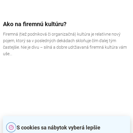
Ako na firemnú kultúru?
Firemná (tiež podniková či organizačná) kultúra je relatívne nový
pojem, ktorý sa v posledných dekádach skloňuje čím ďalej tým
častejšie. Nie je divu – silná a dobre udržiavaná firemná kultúra vám
uše...
S cookies sa nábytok vyberá lepšie