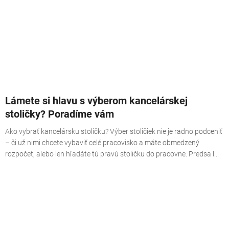
Lámete si hlavu s výberom kancelárskej
stoličky? Poradíme vám
Ako vybrať kancelársku stoličku? Výber stoličiek nie je radno podceniť
– či už nimi chcete vybaviť celé pracovisko a máte obmedzený
rozpočet, alebo len hľadáte tú pravú stoličku do pracovne. Predsa l...