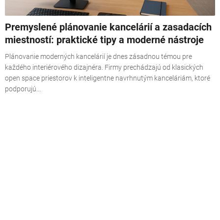
k
o
Premyslené plánovanie kancelárií a zasadacích
v
miestností: praktické tipy a moderné nástroje
Plánovanie moderných kancelárií je dnes zásadnou témou pre
každého interiérového dizajnéra. Firmy prechádzajú od klasických
open space priestorov k inteligentne navrhnutým kanceláriám, ktoré
podporujú...