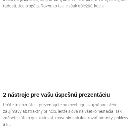
radosti. Jedlo spája. Rovnako tak je však dôležité, kde s...
2 nástroje pre vašu úspešnú prezentáciu
Určite to poznáte – prezentujete na meetingu svoj nápad alebo
zaujímavý abstraktný princíp, lenže slová na všetko nestačia. Tak
začnete zúfalo gestikulovať, mávaním rúk ilustrovať nárasty, poklesy
a k...