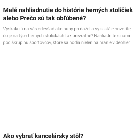
Malé nahliadnutie do histórie herných stoličiek
alebo Prečo sú tak obľúbené?
Vyskakujú na vás odevšad ako huby po daždi a vy si stále hovoríte,
čo je na tých herných stoličkách tak prevratné? Nahliadnite s nami
pod škrupinu športovcov, ktoré sa hodia nielen na hranie videohier...
Ako vybrať kancelársky stôl?