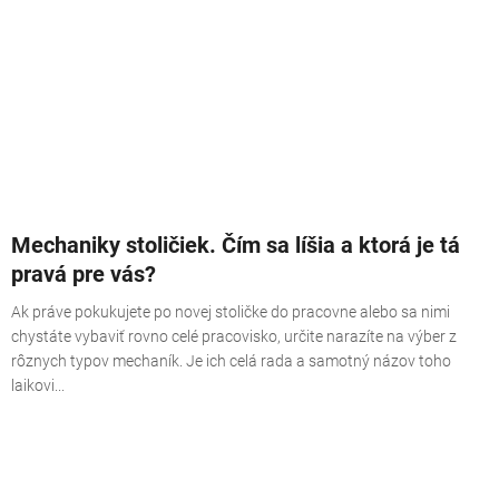
Mechaniky stoličiek. Čím sa líšia a ktorá je tá
pravá pre vás?
Ak práve pokukujete po novej stoličke do pracovne alebo sa nimi
chystáte vybaviť rovno celé pracovisko, určite narazíte na výber z
rôznych typov mechaník. Je ich celá rada a samotný názov toho
laikovi...