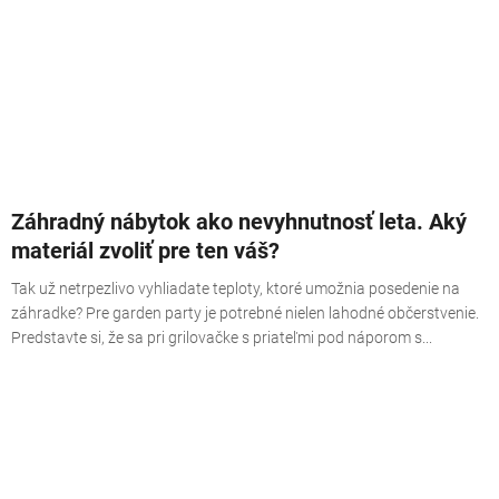
Záhradný nábytok ako nevyhnutnosť leta. Aký
materiál zvoliť pre ten váš?
Tak už netrpezlivo vyhliadate teploty, ktoré umožnia posedenie na
záhradke? Pre garden party je potrebné nielen lahodné občerstvenie.
Predstavte si, že sa pri grilovačke s priateľmi pod náporom s...