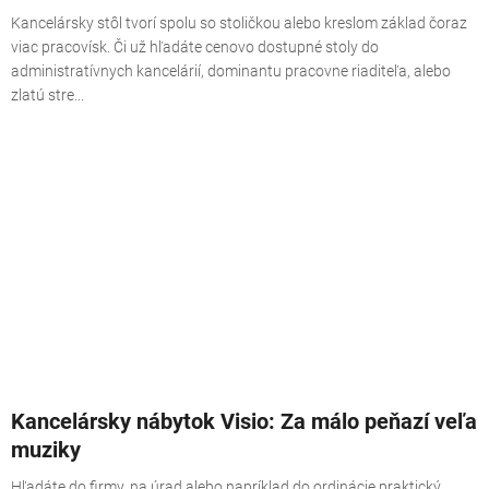
Kancelársky stôl tvorí spolu so stoličkou alebo kreslom základ čoraz
viac pracovísk. Či už hľadáte cenovo dostupné stoly do
administratívnych kancelárií, dominantu pracovne riaditeľa, alebo
zlatú stre...
Kancelársky nábytok Visio: Za málo peňazí veľa
muziky
Hľadáte do firmy, na úrad alebo napríklad do ordinácie praktický