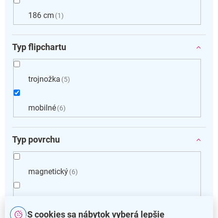
186 cm
1
Typ flipchartu
trojnožka
5
mobilné
6
Typ povrchu
magnetický
6
popisovateľný
6
S cookies sa nábytok vyberá lepšie