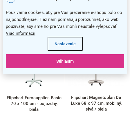
lakovaný
4
Používame cookies, aby pre Vás prezeranie e-shopu bolo čo
najpohodlnejšie. Tiež nám pomáhajú porozumieť, ako web
Vymazať filtre
používate, aby sme ho pre Vás mohli neustále vylepšovať.
V
Viac informácií
ý
Nastavenie
p
i
s
Súhlasím
p
r
o
d
u
k
Flipchart Magnetoplan De
Flipchart Eurosupplies Basic
t
Luxe 68 x 97 cm, mobilný,
70 x 100 cm - pojazdný,
o
sivá / biela
biela
v