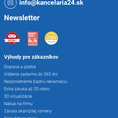
t
info@kancelaria24.sk
v
i
k
e
y
Newsletter
v
ý
p
i
s
u
Výhody pre zákazníkov
Doprava a platba
Vrátenie zadarmo do 365 dní
Nezamietneme žiadnu reklamáciu
Extra záruka až 20 rokov
3D vizualizácie
Nákup na firmu
Záruka okamžitej výmeny