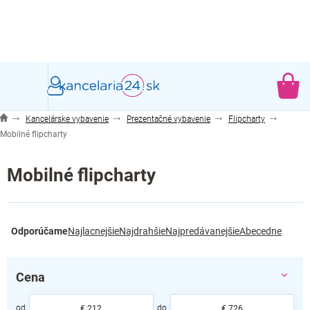
Prejsť
na
obsah
NÁ
KO
Kancelárske vybavenie
Prezentačné vybavenie
Flipcharty
Mobilné flipcharty
Mobilné flipcharty
R
Odporúčame
Najlacnejšie
Najdrahšie
Najpredávanejšie
Abecedne
a
d
e
Cena
n
i
€
212
€
726