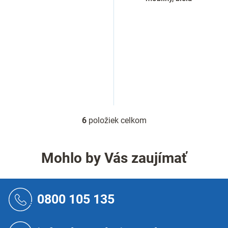
6
položiek celkom
O
v
l
á
Mohlo by Vás zaujímať
d
a
c
Z
i
á
0800 105 135
e
p
p
ä
r