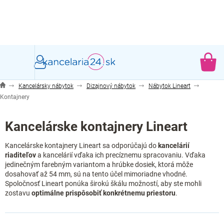
Prejsť
na
obsah
NÁ
KO
Kancelársky nábytok
Dizajnový nábytok
Nábytok Lineart
Kontajnery
Kancelárske kontajnery Lineart
Kancelárske kontajnery Lineart sa odporúčajú do
kancelárií
riaditeľov
a kancelárií vďaka ich precíznemu spracovaniu. Vďaka
jedinečným farebným variantom a hrúbke dosiek, ktorá môže
dosahovať až 54 mm, sú na tento účel mimoriadne vhodné.
Spoločnosť Lineart ponúka širokú škálu možností, aby ste mohli
zostavu
optimálne prispôsobiť konkrétnemu priestoru
.