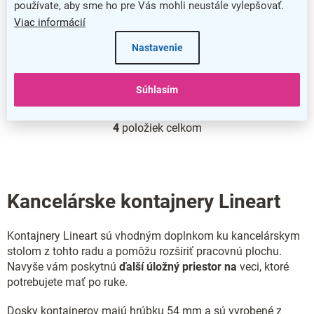
používate, aby sme ho pre Vás mohli neustále vylepšovať.
Viac informácií
Nastavenie
Súhlasím
4
položiek celkom
O
v
l
á
d
Kancelárske kontajnery Lineart
a
c
i
Kontajnery Lineart sú vhodným doplnkom ku kancelárskym
e
stolom z tohto radu a pomôžu rozšíriť pracovnú plochu.
p
r
Navyše vám poskytnú
ďalší úložný priestor na
veci, ktoré
v
potrebujete mať po ruke.
k
y
Dosky kontajnerov majú hrúbku 54 mm a sú vyrobené z