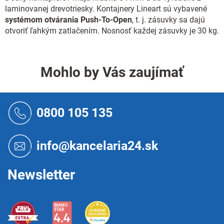
v
laminovanej drevotriesky. Kontajnery Lineart sú vybavené
ý
systémom otvárania Push-To-Open
, t. j. zásuvky sa dajú
p
otvoriť ľahkým zatlačením. Nosnosť každej zásuvky je 30 kg.
i
s
u
Mohlo by Vás zaujímať
Z
á
0800 105 135
p
ä
t
info@kancelaria24.sk
i
e
Newsletter