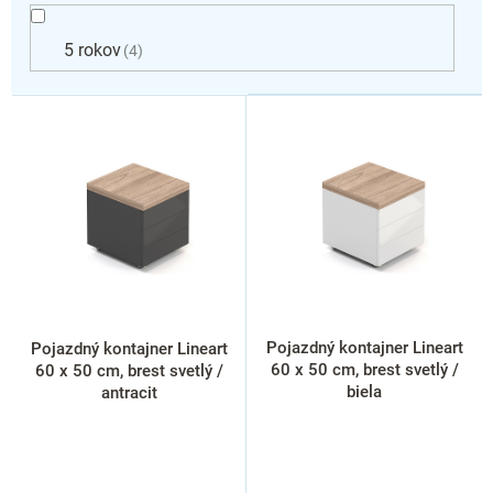
5 rokov
4
V
ý
p
i
s
p
r
o
d
u
k
Pojazdný kontajner Lineart
Pojazdný kontajner Lineart
t
60 x 50 cm, brest svetlý /
60 x 50 cm, brest svetlý /
o
biela
antracit
v