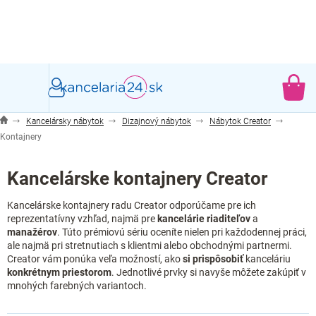
Prejsť
na
obsah
NÁ
KO
Kancelársky nábytok
Dizajnový nábytok
Nábytok Creator
Kontajnery
Kancelárske kontajnery Creator
Kancelárske kontajnery radu Creator odporúčame pre ich
reprezentatívny vzhľad, najmä pre
kancelárie riaditeľov
a
manažérov
. Túto prémiovú sériu oceníte nielen pri každodennej práci,
ale najmä pri stretnutiach s klientmi alebo obchodnými partnermi.
Creator vám ponúka veľa možností, ako
si prispôsobiť
kanceláriu
konkrétnym priestorom
. Jednotlivé prvky si navyše môžete zakúpiť v
mnohých farebných variantoch.