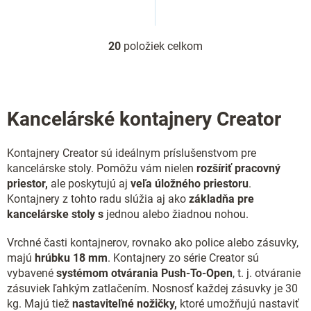
20
položiek celkom
O
v
l
á
d
Kancelárské kontajnery Creator
a
c
i
Kontajnery Creator sú ideálnym príslušenstvom pre
e
kancelárske stoly. Pomôžu vám nielen
rozšíriť pracovný
p
r
priestor,
ale poskytujú aj
veľa úložného priestoru
.
v
Kontajnery z tohto radu slúžia aj ako
základňa pre
k
kancelárske stoly s
jednou alebo žiadnou nohou.
y
v
Vrchné časti kontajnerov, rovnako ako police alebo zásuvky,
ý
majú
hrúbku 18 mm
. Kontajnery zo série Creator sú
p
vybavené
systémom otvárania Push-To-Open
, t. j. otváranie
i
zásuviek ľahkým zatlačením. Nosnosť každej zásuvky je 30
s
u
kg. Majú tiež
nastaviteľné nožičky,
ktoré umožňujú nastaviť