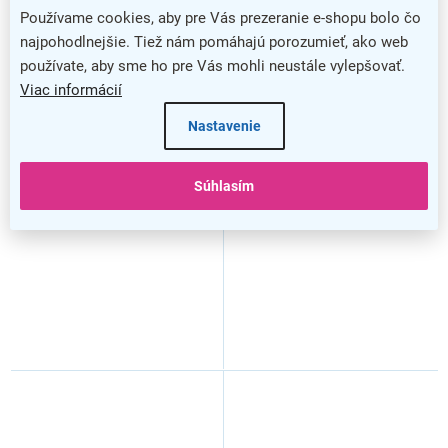
Používame cookies, aby pre Vás prezeranie e-shopu bolo čo
najpohodlnejšie. Tiež nám pomáhajú porozumieť, ako web
používate, aby sme ho pre Vás mohli neustále vylepšovať.
Viac informácií
Nastavenie
Kontajner Creator 46,4 x 60
Kontajner Creator 46,4 x 60
cm, mobilný, biela / antracit
cm, mobilný, biela / antracit
Súhlasím