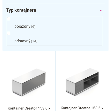
Typ kontajnera
pojazdný
6
prístavný
14
V
ý
p
i
s
p
r
o
d
u
k
Kontajner Creator 153,6 x
Kontajner Creator 153,6 x