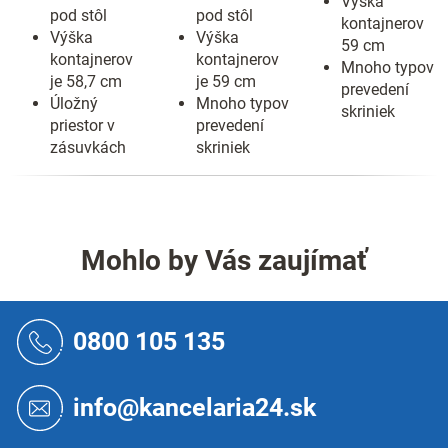
Výška
pod stôl
pod stôl
kontajnerov
Výška
Výška
59 cm
kontajnerov
kontajnerov
Mnoho typov
je 58,7 cm
je 59 cm
prevedení
Úložný
Mnoho typov
skriniek
priestor v
prevedení
zásuvkách
skriniek
Mohlo by Vás zaujímať
Z
á
0800 105 135
p
ä
t
info@kancelaria24.sk
i
e