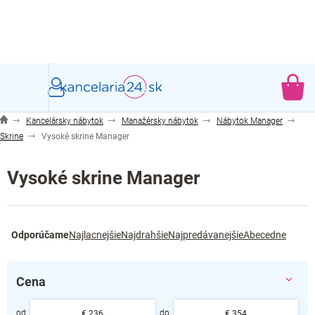
Prejsť
na
obsah
NÁ
KO
Kancelársky nábytok
Manažérsky nábytok
Nábytok Manager
Skrine
Vysoké skrine Manager
Vysoké skrine Manager
R
Odporúčame
Najlacnejšie
Najdrahšie
Najpredávanejšie
Abecedne
a
d
e
Cena
n
i
€
236
€
354