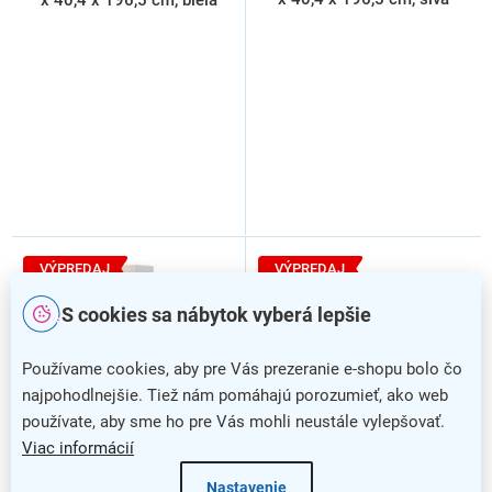
o
v
VÝPREDAJ
VÝPREDAJ
S cookies sa nábytok vyberá lepšie
Používame cookies, aby pre Vás prezeranie e-shopu bolo čo
najpohodlnejšie. Tiež nám pomáhajú porozumieť, ako web
používate, aby sme ho pre Vás mohli neustále vylepšovať.
Viac informácií
Nastavenie
Vysoká skriňa Manager 39,9
Vysoká skriňa Manager 39,9