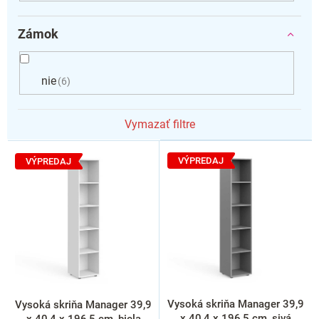
Zámok
nie
6
Vymazať filtre
V
ý
VÝPREDAJ
VÝPREDAJ
p
i
s
p
r
o
d
u
k
Vysoká skriňa Manager 39,9
Vysoká skriňa Manager 39,9
t
x 40,4 x 196,5 cm, sivá
x 40,4 x 196,5 cm, biela