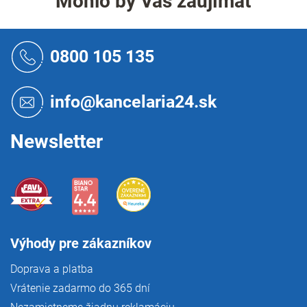
Mohlo by Vás zaujímať
d
a
c
Z
i
á
0800 105 135
e
p
p
ä
r
t
info@kancelaria24.sk
v
i
k
e
y
Newsletter
v
ý
p
i
s
u
Výhody pre zákazníkov
Doprava a platba
Vrátenie zadarmo do 365 dní