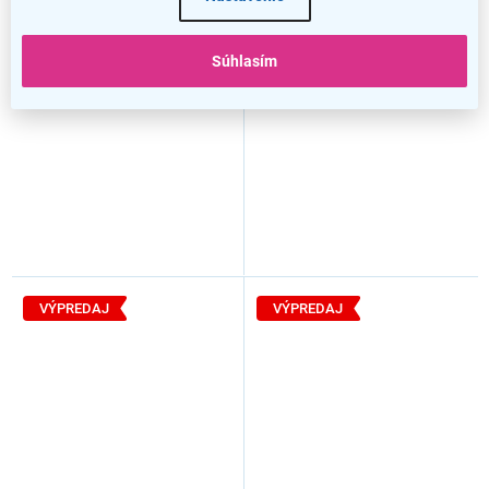
x 42,2 x 196,5 cm, ľavá,
x 42,2 x 196,5 cm, ľavá,
agát svetlý / biela
orech warmia / biela
Súhlasím
VÝPREDAJ
VÝPREDAJ