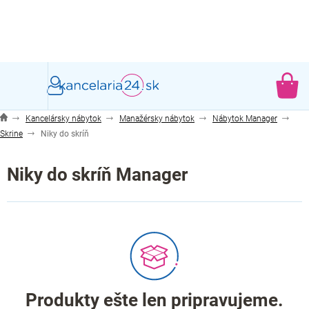
Prejsť
na
obsah
NÁ
KO
Kancelársky nábytok
Manažérsky nábytok
Nábytok Manager
Skrine
Niky do skríň
Niky do skríň Manager
Produkty ešte len pripravujeme.