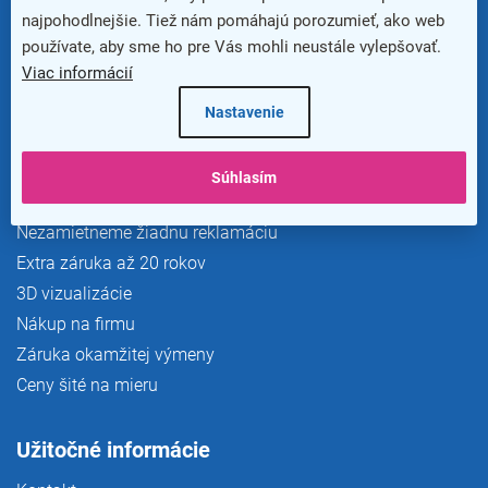
najpohodlnejšie. Tiež nám pomáhajú porozumieť, ako web
používate, aby sme ho pre Vás mohli neustále vylepšovať.
Viac informácií
Nastavenie
Výhody pre zákazníkov
Doprava a platba
Súhlasím
Vrátenie zadarmo do 365 dní
Nezamietneme žiadnu reklamáciu
Extra záruka až 20 rokov
3D vizualizácie
Nákup na firmu
Záruka okamžitej výmeny
Ceny šité na mieru
Užitočné informácie