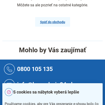
Môžete sa ale pozrieť na ostatné kategórie.
Späť do obchodu
Mohlo by Vás zaujímať
Z
á
0800 105 135
p
ä
t
info@kancelaria24.sk
i
S cookies sa nábytok vyberá lepšie
e
Newsletter
Používame cookies, aby pre Vás prezeranie e-shopu bolo čo